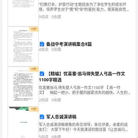
“扫黄打非，护苗行动”主题班会为了净化学生的成长环
绍
境，培养学生对于“黄”和“非”的鉴别 能力，使其能自觉抵
制色情、暴力、非法出版物的精神侵蚀，6月21 日，小
9
阅读
0
收藏
月
的课堂就成功了。
布小学一年级开展了 “扫黄打非，护苗行动”
球
付费
三、信息技术与文本的巧妙整合
知
备战中考演讲稿集合8篇
4
阅读
0
收藏
识
的
付费
__，
【精编】忧喜塞ۥ翁马得失楚人弓高一作文
1100字精选
从
忧喜塞翁马,得失楚人弓高一作文1100字 【 高一作
文】 掬起一把沙，把手握的越紧流失的越快。人生的
皓
得与失在一念之间，唯有不断前行，小心翼翼的捧着沙
2
阅读
0
收藏
才能找到适宜的容器使之停留。忧喜塞翁马，得失楚人
月
弓
付费
当
军人忠诚演讲稿
军人忠诚演讲稿尊敬的各位领导，各位评委，亲爱的战
空
友们： 大家下午好！今天我演讲的题目是《让忠诚闪耀
在平凡的岗位上》。说到忠诚，大家第一个想到的便是
5
阅读
0
收藏