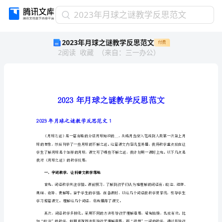
2023
2023年月球之谜教学反思范文
年
2023年月球之谜教学反思范文
付费
月
2
阅读
收藏
（
来自
：
三一办公
）
球
之
谜
教
学
反
思