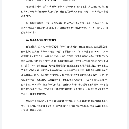
范
系上下文来理解词语意思”的方法。
文
2023
年
月
球
之
二、学习提问，让科普文教学有魂
谜
教
学
反
思
范