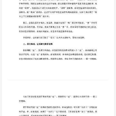
2023年月球之谜教学反思范文1
范
文
2023
年
我对《月球之谜》的教学反思：
月
一、字词教学，让科普文教学落地
球
之
谜
学习整篇课文。理
教
学
反
思