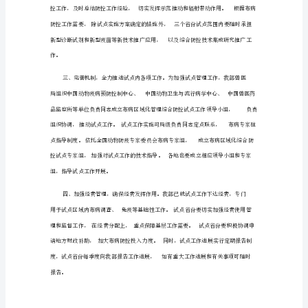
点
工
为贯彻落实国务院领导同志关于加强
病防控工作的批示精神，加大
作
的
通
吉林、北京等省份疫情
重的地区，开展区域
综
知
布
布
布
化提
储
制和扑灭
病模式，总结
病防治经验，为全国
病净
供思路和技术
研
究
与
分
一、加强领导，
高
防控