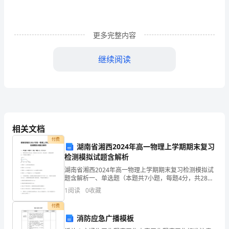
析
合
布
防控试点工作是我部探索创新
省
更多完整内容
人
布
继续阅读
功直接关系到全国
民
政
布
提
要高度重视
病防控工作，要不断完善兽医基础设施、健全防疫技术队伍，
府
水
检验监测技术水平，为
病防控
相关文档
行
付费
湖南省湘西2024年高一物理上学期期末复习
政
检测模拟试题含解析
良
合
建立
好的
主
湖南省湘西2024年高一物理上学期期末复习检测模拟试
题含解析一、单选题（本题共7小题，每题4分，共28
管
分）1、一物体沿竖直方向运动，以竖直向上为正方向，
1
阅读
0
收藏
创造条件。
其运动的v-t图象如图所示．下列说法正确的是（
部
付费
消防应急广播模板
门