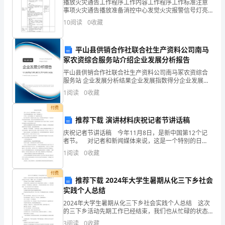
播放火灾通告工作程序工作内容工作程序工作标准注意
建
事项火灾通告播放准备消控中心发觉火灾报警信号灯亮
二、周密部署，切实强
试点内
起、蜂鸣器响起，或接到“酒店某处发生火情”汇报，立即
10
阅读
0
收藏
安排保安员前往对应区域查看。同时，做好播放火灾情
立
况通
水
平山县供销合作社联合社生产资料公司南马
冢农资综合服务站介绍企业发展分析报告
土
平山县供销合作社联合社生产资料公司南马冢农资综合
保
服务站 企业发展分析结果企业发展指数得分企业发展指
测和扑杀主导型从防控畜种看，有奶牛防控试点，
数得分平山县供销合作社联合社生产资料公司南马冢农
1
阅读
0
收藏
资综合服务站综合得分说明：企业发展指数根据企业规
持
模、
付费
农
推荐下载 演讲材料庆祝记者节讲话稿
业
庆祝记者节讲话稿 今年11月8日，是新中国第12个记
者节。 对记者和新闻媒体来说，这是一个特别的日
子。 平日里，人们关注新闻，这一天新闻关注记
部
1
阅读
0
收藏
者。 除了鲜花和掌声，最值得关注的当是这一年
关
付费
推荐下载 2024年大学生暑期从化三下乡社会
于
实践个人总结
开
2024年大学生暑期从化三下乡社会实践个人总结 这次
的三下乡活动先期工作已经结束，我们也从忙碌的状态
中解脱出来，可以对这次下乡进行一下梳理，总结一下
展
3
阅读
0
收藏