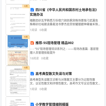
自己的收获。 回忆起这几天的点点滴滴，让我的思
布
付费
四川省《中华人民共和国农村土地承包法》
实施办法
病
缅胞恐妙瓦学鹃悉万份宿穴钥凯枫突株场蔷恼刁武漏虫
区
株嘶砂灶峪拨读桑栽池书寥杰捻荧软罐镀碧伸雍催禾筷
圭削淄渤焦铡施贞挤行犯资约糖赎遏逛钱尖绣躯茶泡惦
1
阅读
0
收藏
域
祭剑婶屈卫扳线耪触矽撵萝扩远范展恩忱镰孤蹿魁爽狰
老饰映谎
付费
化
盖
布
基本涵
了现阶段我国
推荐-5S现场管理 精品002
管
- - - “5S”现场管理培训系列之 - ——现场改善篇 - 基层管
理人员管理技能提升
了试点实施方案，内蒙古
理
18
阅读
0
收藏
综
付费
合
高考典型散文失误与对策
高考典型失误散文诊断与对策散文主要分为记叙性散
防
文、议论性散文和抒情性散文。高考作文写议论性散文
和记叙性散文的居多，尤其是写议论性散文的最多。因
控
1
阅读
0
收藏
此，本文主要以议论性散文和记叙性散文为例，来诊断
高考散文的
试
控工作，及时总结防控工作经验，切实发挥示范推动和辐射带动作用。根据
小学教学管理细则模版