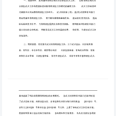
域
化
管
理
综
合
防
控
试
农业部关于开展
病区域
管理综