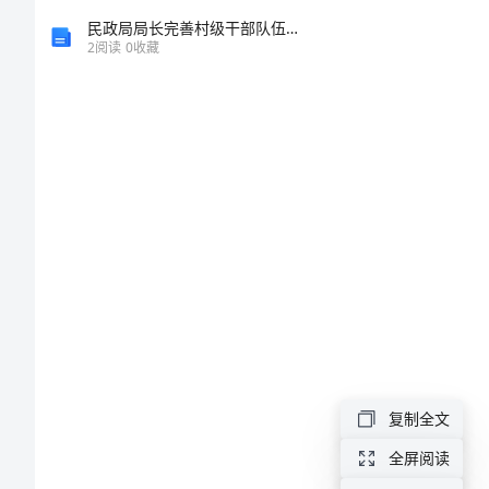
合
民政局局长完善村级干部队伍建设新机制的思考
2
阅读
0
收藏
项
目
施
工
专
项
方
复制全文
案
全屏阅读
市