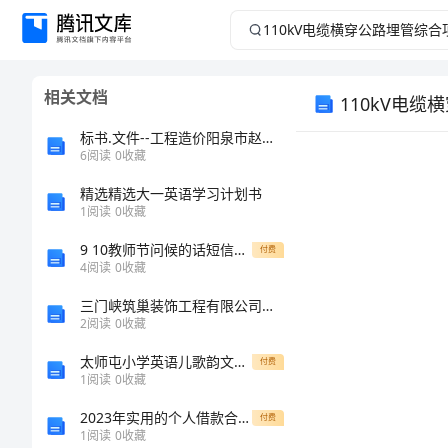
110kV
电
相关文档
110kV电
缆
标书.文件--工程造价阳泉市赵家庄村镇住宅1号住宅楼招标文件及标底编制
横
6
阅读
0
收藏
穿
精选精选大一英语学习计划书
1
阅读
0
收藏
公
9 10教师节问候的话短信29条
付费
4
阅读
0
收藏
路
三门峡筑巢装饰工程有限公司介绍企业发展分析报告
2
阅读
0
收藏
埋
太师屯小学英语儿歌韵文欣赏
付费
管
1
阅读
0
收藏
2023年实用的个人借款合同汇编
付费
综
1
阅读
0
收藏