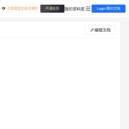
立享超值文库资源包
我的资料库
开通会员
Login 腾讯文档
编辑文档