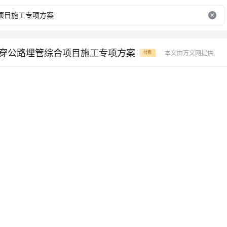
缆横穿公路埋管综合项目施工专项方案
本文由万文网提供
付费
市政电缆沟恢复
横穿公路现浇电缆保护施工方案