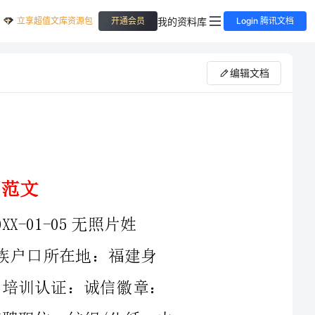
立享超值文库资源包
我的资料库
开通会员
Login 腾讯文档
编辑文档
地：福建身
g婚姻状况：未婚年龄：26岁培训认证：诚信徽章：
求职意向及工作经历人才类型：普通求职?应聘职位：纺织/化纤：内
跟单，采购、服装/纺织/皮革跟单、外贸跟单：工作年限：3职
称：无职称求职类型：全职可到职日期：随时月薪要求：3500--5000