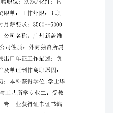
希望工作地区：广州深圳花都个人工作经历：公司名称：广州新盖维
贸易有限公司起止年月：20XX-11～20XX-12公司性质：外商独资所属
行业：纺织，服装担任职务：面料采购跟单兼出口单证工作描述：负
责服装面料的货源采购及生产跟单，出货安排及单证制作离职原因：
教育背景毕业院校：郑州轻工业学院最高学历：本科获得学位:学士毕
业日期：20XX-07-01所学专业一：化学工程与工艺所学专业二：受教
育培训经历：起始年月终止年月学校（机构）专业获得证书证书编
号2002-0920XX-07郑州轻工业学院化学工程与工艺语言能力外语：
英语优秀国语水平：精通粤语水平：一般工作能力及其他专长熟
悉各种纺织面料，特别是棉布类，懂得核算报价。熟悉服装面料出口
环节：货源采购、外销接单、出口单证。擅于英语口语与写作。能够
熟练操作各种办公软件及设备。详细个人自传本人是一个性格外向