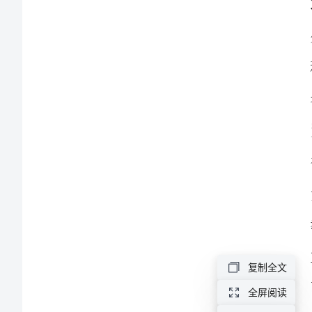
文
纺
织
业
跟
单
求
职
简
历
复制全文
范
文
全屏阅读