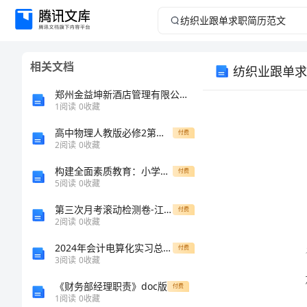
纺
织
相关文档
纺织业跟单求
业
郑州金益坤新酒店管理有限公司介绍企业发展分析报告
跟
1
阅读
0
收藏
高中物理人教版必修2第七章第5节探究弹性势能的表达式同步练习A卷
单
付费
2
阅读
0
收藏
求
构建全面素质教育：小学六年级语文《为人民服务》教学反思
付费
5
阅读
0
收藏
职
第三次月考滚动检测卷-江西上饶市第二中学物理八年级下册从粒子到宇宙重点解析试卷（含答案详解版）
付费
2
阅读
0
收藏
简
2024年会计电算化实习总结范文
付费
历
3
阅读
0
收藏
《财务部经理职责》doc版
付费
范
1
阅读
0
收藏