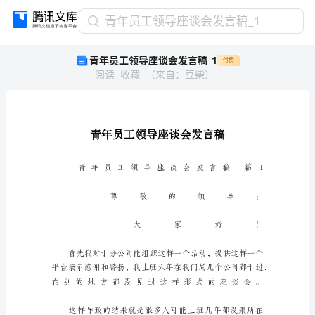
青
青年员工领导座谈会发言稿_1
年
青年员工领导座谈会发言稿_1
付费
员
阅读
收藏
（
来自
：
豆柴
）
工
领
导
座
谈
会
发