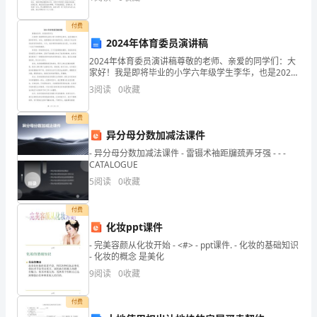
风，廉洁从业纪律教育活动的一项重要内容。在ⅩⅩ监狱
一
付费
个
2024年体育委员演讲稿
活
2024年体育委员演讲稿尊敬的老师、亲爱的同学们：大
家好！我是即将毕业的小学六年级学生李华，也是2024
动，
年的体育委员。首先，我要感谢大家对我的信任，给我
3
阅读
0
收藏
这个机会担任体育委员的职务。今天，我非常荣幸能够
提
付费
供
异分母分数加减法课件
- 异分母分数加减法课件 - 雷镊术袖距牖巯弄牙强 - - -
这
CATALOGUE
样
5
阅读
0
收藏
一
付费
化妆ppt课件
个
- 完美容颜从化妆开始 - <#> - ppt课件. - 化妆的基础知识
平
- 化妆的概念 是美化
9
阅读
0
收藏
台
表
付费