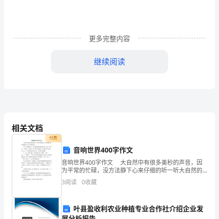
发
言
稿
更多完整内容
篇
继续阅读
1
尊
敬
的
相关文档
领
付费
音响世界400字作文
导：
音响世界400字作文 大自然中有很多美秒的声音，因
大
为平常的忙碌，没方法静下心来仔细的听一听大自然的
声音。 今天，我躺在床上，闭上眼睛倾听着窗外的小
3
阅读
0
收藏
家
雨“沙沙”的声音，“沙拉拉，沙拉拉，想一曲无字
好！
叶县盈收利农业种植专业合作社介绍企业发
展分析报告