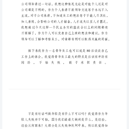
言
稿
_1
青
年
员
工
领
导
座
谈
会