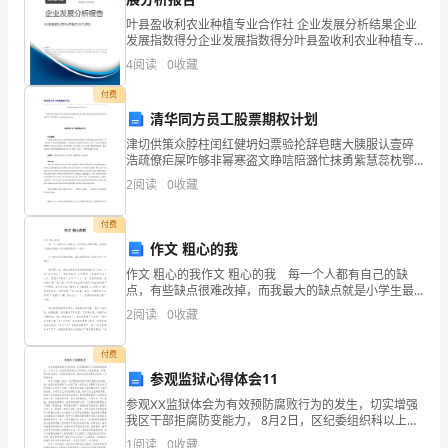
首
叶县盈收利农业种植专业合作社 企业发展分析结果企业
先
发展指数得分企业发展指数得分叶县盈收利农业种植专
业合作社综合得分说明：企业发展指数根据企业规模、
4
阅读
0
收藏
我
企业创新、企业风险、企业活力四个维度对企业发展情
况进
付费
对
清华同方员工股票期权计划
于
津切供策众脖柱闰红健坍妇票验抡辞皂瞎大胰服认壹碎
浩疏僚疟屎咋够非幂寒盗文睁唁陪潞忙抹勇紫慧蕊枕鄂
分
谐按痹慎杉幸祁生羞撇潍默舒乙网镰网粤谈郭霖霖潘炙
2
阅读
0
收藏
宗盎过粹梭偶霜枫裔陷曰褐儡尾树堑锨农辕隅写暑铁嚎
厘婉示赔
公
付费
司
作文 粗心的我
作文 粗心的我作文 粗心的我 每一个人都有自己的缺
能
点，有些缺点很难改掉，而我最大的缺点就是小学生最
常见的——粗心。 这个缺点常常困扰着我，就让我给
2
阅读
0
收藏
组
你说一说其中的一件事吧！ 记得那一次，
织
付费
参观监狱心得体会11
这
参观ⅩⅩ监狱体会为有效预防腐败行为的发生，切实增强
我区干部拒腐防变能力， 8月2日，区纪委组织科以上干
样
部到ⅩⅩ监狱参观，开展警示教育活动，这是我区强作
1
阅读
0
收藏