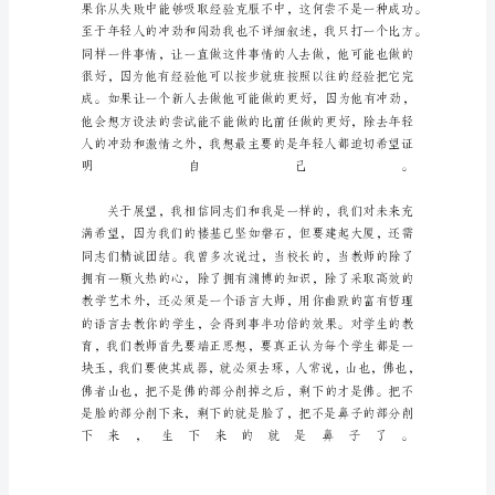
发
言
稿
青
年
员
工
领
导
座
谈
会