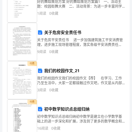
开
好的舞蹈策划方案 好的舞蹈策划方案篇1 一、活动主
周次
题：校园街舞大赛 二、活动背景：为进一步丰富同学
们的课余生活，加强大学生艺术素质教育，展示当今大
学
1
阅读
0
收藏
学生的青春风采，繁荣校园文化，营造高雅的文化氛
围，
时
第十单
课题常
的酸和碱
第
课时
1
间
关于危房安全责任书
题常
的酸和碱
第
课时
关于危房平安责任书 进一步加强建筑施工平安消费管
晚
理，进步施工现场管理程度，落实各级平安消费责任
制，完善各类平安防护设施，防止和减少消费平安事
9
阅读
0
收藏
了
故，保障人身和财产平安，维护社会稳定，构建和谐社
会，下面
三
付费
我们的校园作文_21
个
我们的校园作文我们的校园作文【荐】 在学习、工作
乃至生活中，大家一定都接触过作文吧，作文是从内部
月。
言语向外部言语的过渡，即从经过压缩的简要的、自己
3
阅读
0
收藏
能明白的语言，向开展的、具有规范语法结构的、能为
在
他人
付费
这
初中数学知识点总结归纳
三
初中数学知识点总结归纳初中数学是建立在小学数学基
础上的进一步深化和扩展，涉及到了更多的数学概念和
个
思想。以下是对初中数学常见知识点的总结归纳。一、
16
阅读
0
收藏
整数与有理数1. 正整数、负整数和零2. 整数的加减乘除