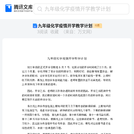
九
九年级化学疫情开学教学计划
年
九年级化学疫情开学教学计划
付费
级
3
阅读
收藏
（
来自
：
万文网
）
化
学
疫
情
开
学
教