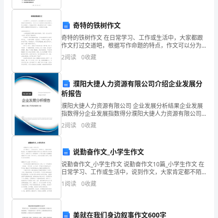
月
课题酸和碱的中和反应
第
课时
里，
奇特的铁树作文
酸和碱的中和反应
第
课时
奇特的铁树作文 在日常学习、工作或生活中，大家都跟
学
作文打过交道吧，根据写作命题的特点，作文可以分为
命题作文和非命题作文。那么问题来了，到底应如何写
校
十
单
盐化
课题
课题
并复
线
2
阅读
0
收藏
3
一篇优秀的作文呢？下面是小编帮大家整理的奇特的铁
开
新
濮阳大捷人力资源有限公司介绍企业发展分
展
析报告
濮阳大捷人力资源有限公司 企业发展分析结果企业发展
了
指数得分企业发展指数得分濮阳大捷人力资源有限公司
综合得分说明：企业发展指数根据企业规模、企业创
有
2
阅读
0
收藏
新、企业风险、企业活力四个维度对企业发展情况进行
单
知识点复
并练
相关复
习
评价。
4
计
说勤奋作文_小学生作文
划
说勤奋作文_小学生作文 说勤奋作文10篇_小学生作文 在
单
知识点复
并练
相关复
习
5
日常学习、工作或生活中，说到作文，大家肯定都不陌
的
生吧，作文根据写作时限的不同可以分为限时作文和非
1
阅读
0
收藏
限时作文。还是对作文一筹莫展吗？以
网
图像类专题复
化综合题
6
课
活
美就在我们身边叙事作文600字