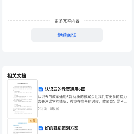
学
其要重视教材
的实验
真研究每
个实验的考点在
由
时间的关系
上
，认
一
哪。
于
，
日
时要
意抓
重点
教师要先筛选内容
避免重复
题
要精挑细选
习
注
住
，
，
，习
也
，
更多完整内容
期
少
精
而
。
是
继续阅读
5
在专题复
的时候
要因材施教
对
基础较差的学生
不做太多的难题
习
，
。
于
，
月
要有所放弃
才能抓
该得的分数
对
程度好的学生
可
对教材内容引申
，
住
。
于
，
以
7
展
进行螺旋式的
升和提高
并加强纵横联系
加强综合度
求
扩
，
上
。
，
，以
深
号，
相关文档
高
对
这部分学生来说
可
适当的多做
题
可
做
有难度的题
。
于
，
以
一些
，也
以
一些
比
认识五的教案通用6篇
原
认识五的教案通用6篇 优质的教案会让我们有更多的精力
教学进度表
：
去关注课堂的情况，教案在准备的时候，教师肯定要考
计
虑与时俱进，小编今天就为您带来了认识五的教案通用6
2
阅读
0
收藏
篇，相信一定会对你有所帮助。 认识五
划
付费
的
好的舞蹈策划方案