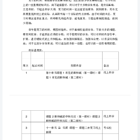
学
计
划
九
初
年级的正式开学
三
日
年
这
个月
学校开展了有
划的
课学
利用钉钉
微信群等布置作
三
里，
计
网
习，
、
业，
级
决学生的疑问
让学生宅在家
可
学
毕竟在家
不能统
管
，
也
以
习。但
里
一
理，上
化
收不到反馈
再加
有
学生自制能力差
老师布置的作
不
真
成
，
上
些
，
业
认
完
，
学
教育和线下教育效果的悬殊
上
疫
情
因此
开学之后
老师的
作将会遇到前所未有的挑战
开学之后
，
，
工
。
距
开
的时间非常有
我们要在短时间
个多的时间内
成四个月的教学内容
所
限，
一
完
。