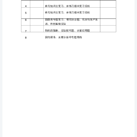
学
要区别
从前的教学
划
于
计
教
学
本次线
教学内容包括
知识的复
下
内容的新课讲解
上
上册
习及
册
，上册
计
复
包括空气
走进化学实验
碳和碳的化合物等
个章节
下
习
，
室，
几
，
册
划
共有四个单
分别是
第九单
溶液
第十单
酸和碱
第十
单
盐化
一
元，
：
元
；
元
；
一
元
初
第十
单
化学与生活
根据线
学
的状
这
新讲的章节
进度较快
二
元
。
上
习
况，
些
，
，
三
较少
这部分内容是中考
考内容
因此开学之后
要先对这
年
习
，且
必
，
，
些
级
结性的复
并做
典型的
题
习，
一些
习
的
复
的时候
要根据学生的基本情
我们的很多学生基础较差
对
习
，
况。
，
于
正
的
重要的知识点
尚不能掌握好
所
对
大多数学生来说
是夯实基础
式
上
一些
，
，
以
于
，
开
立足教材
不超出教学大纲
复
的时候
定
意紧扣课本
到课本
另
，
，
习
一
注
，回
，
外