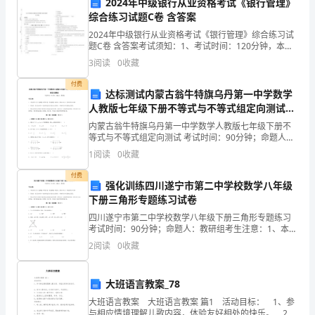
2024年中级银行从业资格考试《银行管理》
想
综合练习试题C卷 含答案
的
说梦想伴我成长。
2024年中级银行从业资格考试《银行管理》综合练习试
翅
题C卷 含答案考试须知：1、考试时间：120分钟，本卷
满分为100分。 2、请首先按要求在试卷的指定位置填写
膀
3
阅读
0
收藏
您的姓名、准考证号等信息。 3、请仔细阅
英
付费
达标测试内蒙古翁牛特旗乌丹第一中学数学
语
人教版七年级下册不等式与不等式组定向测试试
作
卷（解析版含答案）
内蒙古翁牛特旗乌丹第一中学数学人教版七年级下册不
文
等式与不等式组定向测试 考试时间：90分钟；命题人：
范
教研组考生注意：1、本卷分第I卷（选择题）和第Ⅱ卷
1
阅读
0
收藏
（非选择题）两部分，满分100分，考试时间90分钟
奇妙的梦想便破灭了。
文
付费
梦
强化训练四川遂宁市第二中学校数学八年级
想
下册三角形专题练习试卷
的
四川遂宁市第二中学校数学八年级下册三角形专题练习
考试时间：90分钟；命题人：教研组考生注意：1、本卷
翅
分第I卷（选择题）和第Ⅱ卷（非选择题）两部分，满分
2
阅读
0
收藏
膀
100分，考试时间90分钟2、答卷前，考生务必用
英
语
大班语言教案_78
作
大班语言教案 大班语言教案 篇1 活动目标： 1、参
与相应情境理解儿歌内容，体验友好相处的快乐。 2、