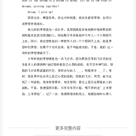
梦
想
的
翅
膀
英
语
作
文
范
文
更多完整内容
Looking