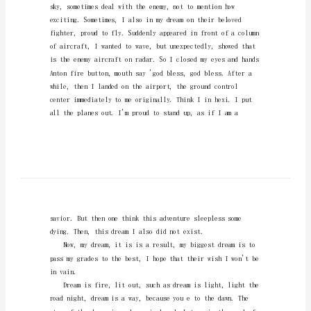
文
梦
想
的
翅
膀
英
dreamsshattered.
语
作
文
范
文