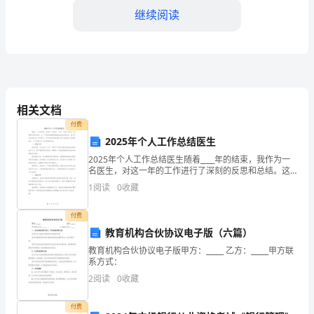
back,
继续阅读
looking
to
the
future.
相关文档
In
付费
2025年个人工作总结医生
the
2025年个人工作总结医生随着____年的结束，我作为一
time,
invain.
名医生，对这一年的工作进行了深刻的反思和总结。这
一年对我来说既是挑战也是成长的机会，我不仅在医学
1
阅读
0
收藏
I
技能上有所提升，也在医患沟通和团队协作方面取得了
have
付费
教育机构合伙协议电子版（六篇）
a
教育机构合伙协议电子版甲方：_____ 乙方：_____甲方联
dream,
系方式：
dreams,growingtogether!
2
阅读
0
收藏
everywhe
Dream,Igrowup!
梦
付费