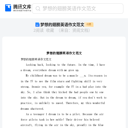
梦
梦想的翅膀英语作文范文
想
梦想的翅膀英语作文范文
付费
的
2
阅读
收藏
（
来自
：
贤阅文档
）
翅
膀
英
语
作
文
梦想的翅膀英语作文范文
范