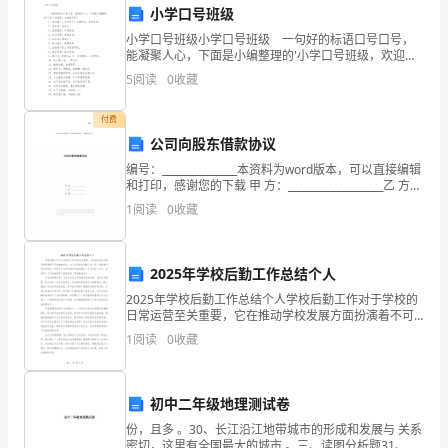
有
小学口号班级
小学口号班级小学口号班级 一句好的标语口号口号，
了
能凝聚人心，下面是小编整理的'小学口号班级，欢迎来
参考！ 1、阳光做人，快乐学习；发挥特长，展现自
更
5
阅读
0
收藏
我。 2、我自信，我快乐。 3、没有
深
为地球的未来贡献自己的力量。
付费
公司向股东借款协议
刻
编号：_______________本资料为word版本，可以直接编辑
的
和打印，感谢您的下载 甲 方：___________________乙 方：
___________________日 期：_
1
阅读
0
收藏
理
解。
2025年学校后勤工作总结个人
地
2025年学校后勤工作总结个人学校后勤工作对于学校的
日常运营至关重要，它在推动学校发展方面扮演着不可
球
或缺的角色。本人在此担任后勤工作一职，承担着多样
1
阅读
0
收藏
化的职责，并致力于为学校提供卓越的服务。在过去的
是
一年
一
初中二年级地理测试卷
个
份，且多 。30、长江沿江地带城市的形成和发展与 关系
密切，这里有全国最大的城市 。三、读图分析题31、