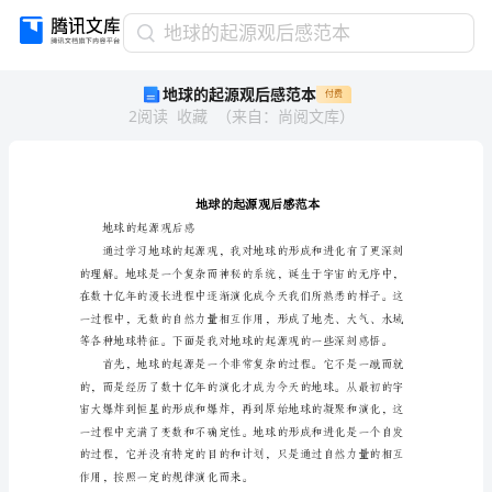
地
地球的起源观后感范本
球
地球的起源观后感范本
付费
的
2
阅读
收藏
（
来自
：
尚阅文库
）
起
源
观
后
感
范
地球的起源观后感
本