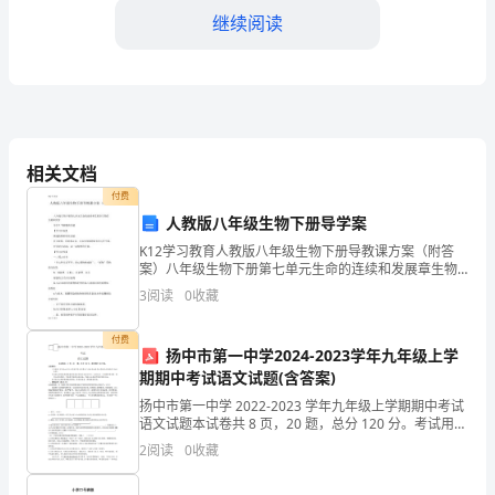
起
继续阅读
源
观，
我
对
相关文档
地
付费
人教版八年级生物下册导学案
球
K12学习教育人教版八年级生物下册导教课方案（附答
案）八年级生物下册第七单元生命的连续和发展章生物
的
的生殖和发育导学1节植物的生殖【学习目标】描述植物
3
阅读
0
收藏
的有性生殖。经过观察、思虑和议论，可以列举植物常
形
有的
付费
成
扬中市第一中学2024-2023学年九年级上学
期期中考试语文试题(含答案)
和
扬中市第一中学 2022-2023 学年九年级上学期期中考试
语文试题本试卷共 8 页，20 题，总分 120 分。考试用时
进
150 分钟。注意事项：1.答卷前，考生务必用 0.5 毫米黑
2
阅读
0
收藏
色水笔将自己的
化