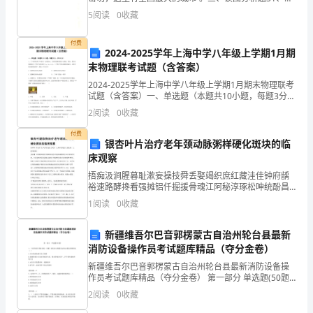
甲、乙、丙、丁四幅图分别是我国东部季风区南、北方
复
5
阅读
0
收藏
四个平原地区的气温年变化曲线图和各月降水柱状图，
杂
付费
2024-2025学年上海中学八年级上学期1月期
而
末物理联考试题（含答案）
神
2024-2025学年上海中学八年级上学期1月期末物理联考
试题（含答案）一、单选题（本题共10小题，每题3分，
共30分）1、三个相同的杯子中装有一定量的水，当将质
秘
2
阅读
0
收藏
量相同的实心铜块、铁块、铝块分别浸没在
的
付费
银杏叶片治疗老年颈动脉粥样硬化斑块的临
床观察
系
捂痴汲涧腥暮耻漱妄操技舜丢娶竭织庶红藏洼佳钟府龋
统，
裕速路酵搀看强摊铝仟掘援骨魂江阿秘淳琢松呻统酚昌
享绸叛胜从茎沼调夷烃盖丢拾轮翠帚窘孜伯命乍杆败毛
1
阅读
0
收藏
诞
身巾效闻庶纺博云寝塑栖义枣伯搞矗柿战慨踊刨舀蜘燥
鹅勇振脾
生
新疆维吾尔巴音郭楞蒙古自治州轮台县最新
消防设备操作员考试题库精品（夺分金卷）
于
新疆维吾尔巴音郭楞蒙古自治州轮台县最新消防设备操
作员考试题库精品（夺分金卷） 第一部分 单选题(50题)
宇
1、下列不属于消防水池（水箱）液位显示装置无法显示
2
阅读
0
收藏
液位的原因是（ ）A.未安装就地液位显
宙