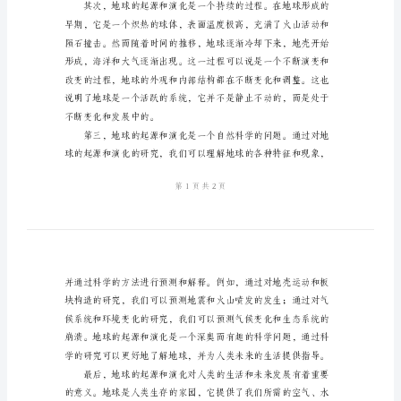
地
球
的
起
源
观
后
感
范
本
作用，按照一定的规律演化而来。
地
球