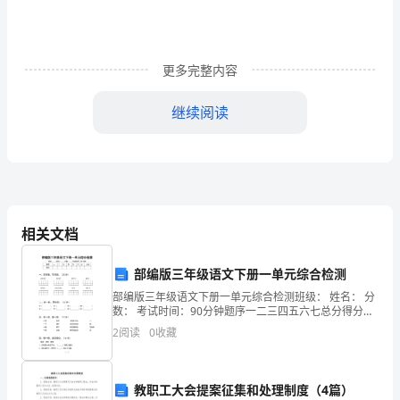
学
抽
更多完整内容
屉
继续阅读
原
生：坐下了。
理
教
学
相关文档
生：对!
设
计
部编版三年级语文下册一单元综合检测
部编版三年级语文下册一单元综合检测班级： 姓名： 分
方
数： 考试时间：90分钟题序一二三四五六七总分得分
一、读拼音，写词语。（20分）jiǎn dāo huó
案
我们开始上课，可以吗?
2
阅读
0
收藏
教职工大会提案征集和处理制度（4篇）
六