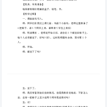
【教学内容】
学
设
【教学目标】
计
理解决简单的实际问题。
方
案
六
【教学重点】
年
级
【教学难点】
数
学
【教具、学具准备】
抽