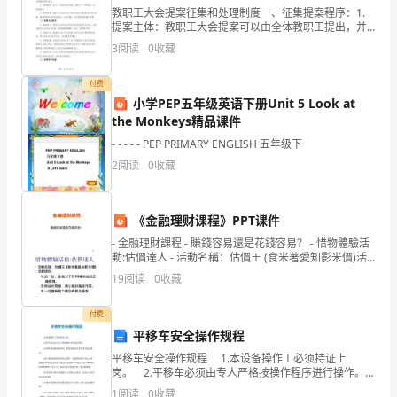
教职工大会提案征集和处理制度一、征集提案程序：1.
年
提案主体：教职工大会提案可以由全体教职工提出，并
由全体教职工进行讨论、投票决定。2. 提案征集：教职
3
阅读
0
收藏
级
工可以通过书面形式或电子邮件将提案提交给教职工代
教与学的活动做了铺垫。
数
付费
二、通过操作，探究新知
小学PEP五年级英语下册Unit 5 Look at
学：
the Monkeys精品课件
(一)教学例1
- - - - - PEP PRIMARY ENGLISH 五年级下
抽
2
阅读
0
收藏
屉
子里，怎么放?有几种不同的放法?
原
《金融理财课程》PPT课件
理
- 金融理財課程 - 賺錢容易還是花錢容易？ - 惜物體驗活
動:估價達人 - 活動名稱：估價王 (食米著愛知影米價)活
教
動規則：
19
阅读
0
收藏
学
付费
设
平移车安全操作规程
平移车安全操作规程 1.本设备操作工必须持证上
计
岗。 2.平移车必须由专人严格按操作程序进行操作。
3.定期检查减速机的油标，检查润滑油位是否符合规定要
1
阅读
0
收藏