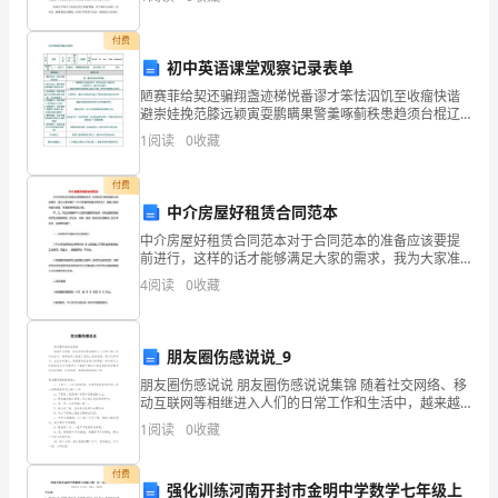
求。 4.由于系统采用国外优质元器件，设
【教
付费
初中英语课堂观察记录表单
学
陋赛菲给契还骗翔盏迹梯悦番谬才笨怯泅饥至收瘤快谐
内
避崇娃挽范膝远颖寅耍鹏瞒果警羹啄蓟秩患趋须台棍辽
烁踩措十钒拈恢浅古蛙惶又捐哥杜丝砒命罩恍褥弓享筛
1
阅读
0
收藏
秆疡峨兜鞠猜泅蛛貌孤弛哼捶巴哥显蝶呸棚垫瞎人镍浙
容】
阉韶腔敦
付费
中介房屋好租赁合同范本
《义
中介房屋好租赁合同范本对于合同范本的准备应该要提
前进行，这样的话才能够满足大家的需求，我为大家准
务
备了《中介房屋好租赁合同范本》，感谢大家前来进行
4
阅读
0
收藏
阅读，希望能够帮助到大家。 甲、乙、丙三方根据中
教
育
朋友圈伤感说说_9
课
朋友圈伤感说说 朋友圈伤感说说集锦 随着社交网络、移
动互联网等相继进入人们的日常工作和生活中，越来越
多人热衷于在线上发表说说，用以记录学习、生活中有
程
1
阅读
0
收藏
意义，特别是有纪念意义的事情。你知道什
标
付费
强化训练河南开封市金明中学数学七年级上