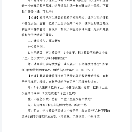
屉
【教学过程】
原
一、课前游戏引入。
理
教
学
设
计
人。
方
师：开始。
案
师：都坐下了吗?
六
年
级
数