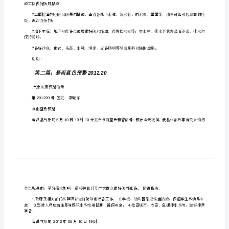
公司各服务中心（管理处）：
工
作
请做好防汛安全自检工作，检查范围如下：
?
通
?
知
是否完好；
（小
?
天台水箱、天线等物件是否牢固，有无不安全因素；
?
编
?
整
?
理）
?
施工队做好防风措施；
[修
?
圾、泥沙及杂物；