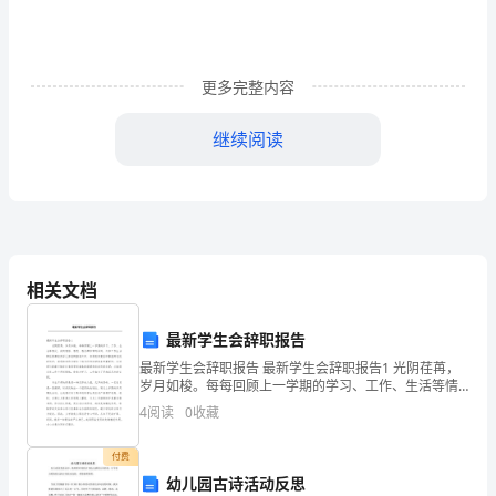
防
范
更多完整内容
工
作
继续阅读
通
知
1.2.
暴
准备
.
相关文档
雨
宕昌气象局年月日时
2012051019
蓝
最新学生会辞职报告
色
最新学生会辞职报告 最新学生会辞职报告1 光阴荏苒，
岁月如梭。每每回顾上一学期的学习、工作、生活等情
况，我的感悟、感想、感受都非常的深刻，许多工作生
预
4
阅读
0
收藏
关于做好暴雨橙色预警安全防范工作的通知各学校：
活的场景都依然深记在我的脑海之中。在积
警
付费
2012627650
幼儿园古诗活动反思
安