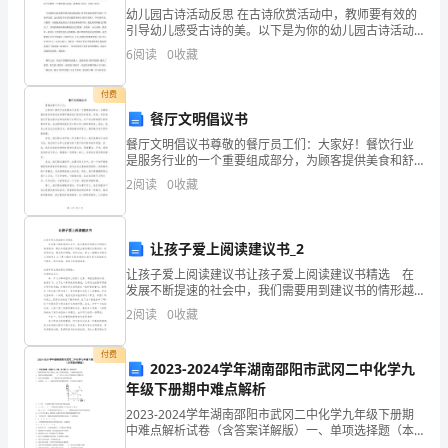
幼儿园古诗活动反思 在古诗欣赏活动中，教师要有效的
全
要做好小时值班工作，确保信息报送工作的畅通。
24
引导幼儿感受古诗的美。以下是为你的幼儿园古诗活动
反思，希望能帮到你。 当孩子们随着音乐《江南》做小
6
阅读
0
收藏
防
鱼的动作游出活动室的时候，我如释重负地叹出了
草窝滩学区
范
付费
二一二年六月二十七日
0
餐厅文明倡议书
工
餐厅文明倡议书尊敬的餐厅员工们：大家好！餐饮行业
第四篇：纳沙台风蓝色预警通知
是服务行业的一个重要组成部分，为顾客提供美食和舒
作
适的用餐环境是我们的责任和使命。然而，有时候我们
2
阅读
0
收藏
可能会面对各种各样的不文明行为，这不仅会影响餐厅
通
中山市台风蓝色预警通知
的形象和
知
让孩子爱上阅读建议书_2
公
让孩子爱上阅读建议书让孩子爱上阅读建议书精选 在
米秒），中心最低气压为百帕。
/955
发展不断提速的社会中，我们需要用到建议书的情形越
司
来越多，建议书是就某项工作提出某种建议时使用的一
2
阅读
0
收藏
种常用书信，要求具体明确，有针对性。那么一般建议
20
书是
各
27
付费
2023-2024学年湖南邵阳市武冈二中化学九
但进入南海东部后还会再次加强。
服
年级下册期中难点解析
务
27082808
2023-2024学年湖南邵阳市武冈二中化学九年级下册期
中难点解析试卷（含答案详解版）一、单项选择题（本
7-8
题共10小题，每小题2分，共20分）1、物质的性质在很