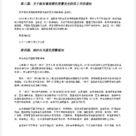
改
版]
?
保持畅通；
第
?
一
谢谢！
篇：
暴
第二篇：暴雨蓝色预警
2012.20
雨
气象灾害预警信号
.
蓝
第号签发：李晓东
201220
色
暴雨蓝色预警
预
5101910
警
安
全