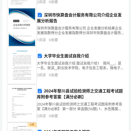
中
2
阅读
0
收藏
大程度上决定了物质的用途，下列做法错误的是
5-10
心
深圳市快算盘会计服务有限公司介绍企业发
（管
展分析报告
深圳市快算盘会计服务有限公司 企业发展分析结果企业
理
发展指数得分企业发展指数得分深圳市快算盘会计服务
有限公司综合得分说明：企业发展指数根据企业规模、
处）：
1
阅读
0
收藏
企业创新、企业风险、企业活力四个维度对企业发展情
况进
目
大学毕业生面试自我介绍
前
大学毕业生面试自我介绍 面试自我介绍1 我叫___，是
一名，就读__职业技术学院，电子信息工程系，微电子专
上
业。大学的三年里，老师的教诲，同学的友爱以及各方
3
阅读
0
收藏
面的熏陶，使我获得了许多知识，懂得了许多道理
海
2024年黎川县试验检测师之交通工程考试题
中
库附参考答案【满分必刷】
心
2024年黎川县试验检测师之交通工程考试题库附参考答
案【满分必刷】 第一部分 单选题(50题) 1、水性路面标
气
线涂料不黏胎干燥时间小于（ ）。
2
阅读
0
收藏
A.15minB.20minC.25minD.3
象
付费