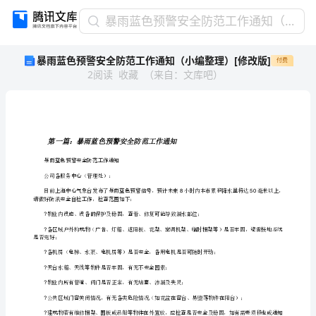
暴
暴雨蓝色预警安全防范工作通知（小编整理）[修改版]
雨
暴雨蓝色预警安全防范工作通知（小编整理）[修改版]
付费
蓝
2
阅读
收藏
（
来自
：
文库吧
）
色
预
警
安
全
第一篇：暴
防
暴雨蓝色预警安全防范工作通知
范