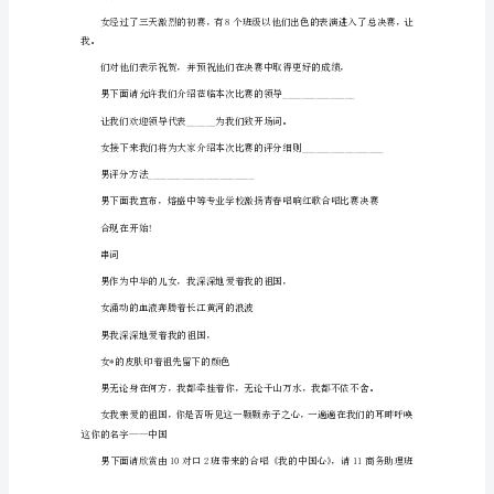
园
红
歌
合
唱
节
主
持
词
范
例
主