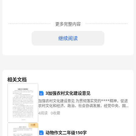
持
人
在
更多完整内容
各
继续阅读
种
女让我们用燃烧的青春
活
合凯歌嘹亮!
动
中
相关文档
既
合现在开始!
3加强农村文化建设意见
是
加强农村文化建设意见 为贯彻落实党的****精神，促进
组
农村文化和经济、政治、社会协调发展，经党中央、国
务院领导同志同意，现就进一步加强农村文化建设提出
我。
4
阅读
0
收藏
织
如下意见。 一、充分认识加强农村文
者、
付费
动物作文二年级150字