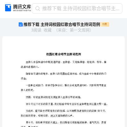
推
推荐下载 主持词校园红歌合唱节主持词范例
荐
推荐下载 主持词校园红歌合唱节主持词范例
付费
下
3
阅读
收藏
（
来自
：
第一文库网
）
载
主
持
词
校
园
红
进活动进程的人。