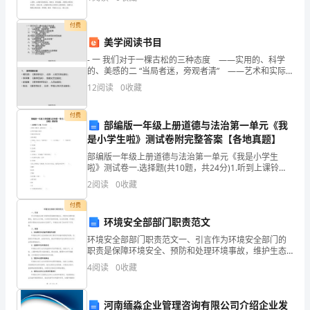
喔喔喔……”好似在说：“天亮了，起床了。”奶奶起
女*的皮肤印着祖先留下的颜色
推
付费
进
美学阅读书目
活
- 一 我们对于一棵古松的三种态度 ——实用的、科学
的、美感的二 “当局者迷，旁观者清” ——艺术和实际
动
人生的距离三 “子非鱼，安知鱼之乐？” ——宇宙的人
12
阅读
0
收藏
这你的名字——中国
情化四 希腊女神的雕像和血
进
付费
部编版一年级上册道德与法治第一单元《我
程
是小学生啦》测试卷附完整答案【各地真题】
的
部编版一年级上册道德与法治第一单元《我是小学生
啦》测试卷一.选择题(共10题，共24分)1.听到上课铃
人。
声，我们应该（ ）。A.有秩序地进入教室B.继续在原地
2
阅读
0
收藏
玩耍C.跑出教室2.小朋友，记心上，马
随
付费
环境安全部部门职责范文
着
环境安全部部门职责范文一、引言作为环境安全部门的
社
职责是保障环境安全、预防和处理环境事故，维护生态
平衡，以实现可持续发展。在全球变暖、环境污染等问
4
阅读
0
收藏
交
题愈发突出的时代背景下，环境安全部门的作用不可忽
视。二、
活
河南缅淼企业管理咨询有限公司介绍企业发