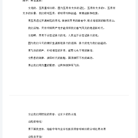
歌
行当。
合
唱
持人的形式。
节
主
持
词
范
阔步，勇往直前。
例
校