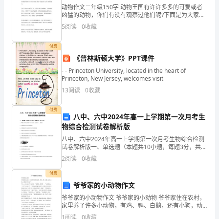
主
动物作文二年级150字 动物王国有许许多多的可爱或者
凶猛的动物，你们有没有观察过他们呢?下面是为大家的
持
有关描写动物的二年级作文的精选范文，欢迎大家借鉴
5
阅读
0
收藏
欣赏。 我家养了一只大乌龟，它叫心仔。一双圆溜溜的
者，
付费
又
《普林斯顿大学》PPT课件
是
男评分方法______________________
- - Princeton University, located in the heart of
Princeton, New Jersey, welcomes visit
指
13
阅读
0
收藏
挥
付费
合现在开始!
八中、六中2024年高一上学期第一次月考生
者，
物综合检测试卷解析版
串词
是
八中、六中2024年高一上学期第一次月考生物综合检测
试卷解析版一、单选题（本题共10小题，每题3分，共
30分）1、种植玉米等农作物时要“正其行，通其风”，体
统
2
阅读
0
收藏
现了A．光照强度对光合作用的影响B．光照强度
领、
付费
女涌动的血液奔腾着长江黄河的浪波
爷爷家的小动物作文
引
爷爷家的小动物作文 爷爷家的小动物 爷爷家住在农村，
男我深深地爱着我的祖国，
家里养了许多小动物，有鸡、鸭、白鹅，还有小狗，动
导、
物们可有趣了。 早上，大公鸡就不停地叫着：“喔喔喔、
1
阅读
0
收藏