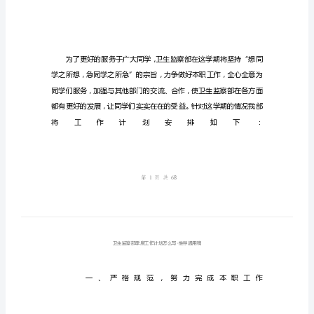
划
怎
么
写
卫
生
监
察
部
季
度