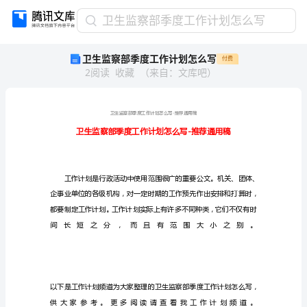
卫
卫生监察部季度工作计划怎么写
生
卫生监察部季度工作计划怎么写
付费
监
2
阅读
收藏
（
来自
：
文库吧
）
察
部
季
度
工
作
计