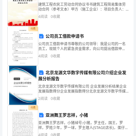
建筑工程农民工劳动合同协议书书建筑工程简易集体劳
很
动合同（参考文本）甲方（施工企业）：项目负责人：
联系电话：企业授权管理工资专人：联系电话：乙方
广
4
阅读
0
收藏
（施工班组）：班组负责人：居民身份证号码：住址：
联系电话：
的
付费
公司员工借款申请书
重
公司员工借款申请书尊敬的公司领导：我是公司的一名
要
员工，现就个人的紧急资金需求，向公司提出借款申
请。具体情况如下：一、借款金额及用途我希望向公司
4
阅读
0
收藏
公
借款金额为XXX元（具体金额），用于XXX用途（具体用
途）
文。
北京龙源文华数字传媒有限公司介绍企业发
展分析报告
机
北京龙源文华数字传媒有限公司 企业发展分析结果企业
关、
发展指数得分企业发展指数得分北京龙源文华数字传媒
有限公司综合得分说明：企业发展指数根据企业规模、
2
阅读
0
收藏
团
企业创新、企业风险、企业活力四个维度对企业发展情
况进
付费
体、
亚洲舞王罗志祥，小猪
企
亚洲舞王罗志祥，小猪绰号:小猪，罗主任，国王，罗
祥，罗姓少年，罗一球，罗主理人(STAGE店长)，蛋仔
(做DANCER时期),阿祥(爸爸叫),祥祥(妈妈叫)，小祥，老
事
4
阅读
0
收藏