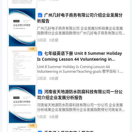
公(粉丝叫)，兄弟，舞王猪大牌(杨
业
广州几好电子商务有限公司介绍企业发展分
单
析报告
位
广州几好电子商务有限公司 企业发展分析结果企业发展
指数得分企业发展指数得分广州几好电子商务有限公司
综合得分说明：企业发展指数根据企业规模、企业创
的
3
阅读
0
收藏
新、企业风险、企业活力四个维度对企业发展情况进行
评价。
各
付费
七年级英语下册 Unit 8 Summer Holiday
级
Is Coming Lesson 44 Volunteering in
2
第页共
Summer教案 （新版）冀教版
页
Unit 8 Summer Holiday Is Coming Lesson 44
机
Volunteering in SummerTeaching goals 教学目标 1.
Target langua
2
阅读
0
收藏
构，
对
河南省天地源防水防腐科技有限公司一分公
司介绍企业发展分析报告
一
河南省天地源防水防腐科技有限公司一分公司 企业发展
分析结果企业发展指数得分企业发展指数得分河南省天
定
地源防水防腐科技有限公司一分公司综合得分说明：企
1
阅读
0
收藏
业发展指数根据企业规模、企业创新、企业风险、企业
时
活力
付费