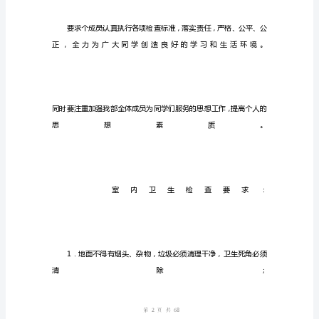
工
作
计
划
怎
么
写-
推
荐
通
用
稿
1
第页共
页
工