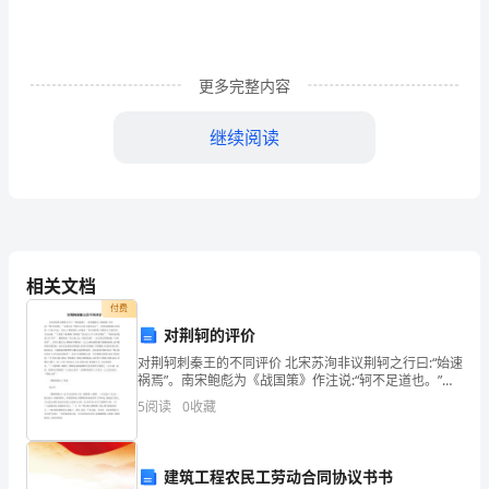
作
计
更多完整内容
划
是
继续阅读
行
政
活
动
相关文档
付费
中
对荆轲的评价
使
对荆轲刺秦王的不同评价 北宋苏洵非议荆轲之行曰:“始速
祸焉”。南宋鲍彪为《战国策》作注说:“轲不足道也。”朱
用
熹认为“轲匹夫之勇,其事无足言”。但肯定荆轲的人更多,
5
阅读
0
收藏
第一个是司马迁,《史记·刺客列传》结尾
范
围
建筑工程农民工劳动合同协议书书