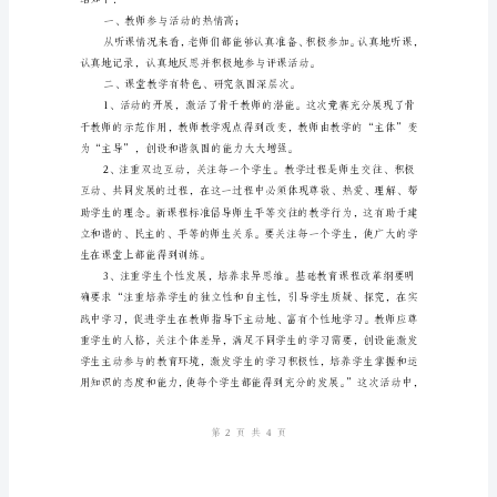
示
范
课
听
评
活
动
小
结；
总
结
第页共页
14
反
思