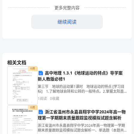
为
更多完整内容
进
继续阅读
一
步
深
化
相关文档
课
付费
高中地理 1.3.1《地球运动的特点》导学案
新人教版必修1
程
第三节 地球的运动第1课时 地球运动的特点 [学习目
改
标] 1.了解地球自转和公转的一般特点。2.掌握太阳直
射点移动的一般规律。3.运用地球运动的特点分析相关的
1
阅读
0
收藏
革，
自然现象。 INCLUDEPICTURE
结如下：
付费
推
浙江省温州市永嘉县翔宇中学2024年高一物
一、教师参与活动的热情高；
理第一学期期末质量跟踪监视模拟试题含解析
进
浙江省温州市永嘉县翔宇中学2024年高一物理第一学期
期末质量跟踪监视模拟试题含解析一、单选题（本题共7