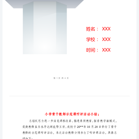
评
活
动
小
结
小
学
骨
干
教
师