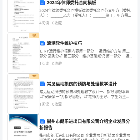
教
2024年律师委托合同模板
2024年律师委托合同模板律师委托合同范文甲方（委托
师
人）：________乙方（受托人）：________鉴于，甲方需要
委托乙方办理法律事务，双方经友好协商，达成如下协
业
4
阅读
0
收藏
议：一、委托事项甲方委托乙方代理
务
付费
浪潮软件维护技巧
水
ＥＲP运行维护培训内容第一部分 运行维护方法 第二
平
部分 案例分析 第三部分 维护基础知识 第一部分 运
行维护方法１.识别问题现象 当问题现象发生时,正在运行
1
阅读
0
收藏
达
什么(即操作者正在对电脑
到
付费
常见运动损伤的预防与处理教学设计
优
常见运动损伤的预防和处理教学设计一、指导思想本课
以“安康第一"为指导思想，以“老师为主导、学生为主
势
体、快乐为主题” 新课程标准的根本理念为根据。坚持以
1
阅读
0
收藏
学生开展为本，激发学生的学习兴趣，进步学生自主探
互
究
补，
衢州市朗乐进出口有限公司介绍企业发展分
析报告
我
衢州市朗乐进出口有限公司 企业发展分析结果企业发展