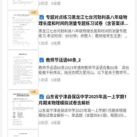
素
小题，每题4分，共28分）1、下列关于速度和加速度说
2
阅读
0
收藏
法正确的是（ ）A.速度大的物体加速度大 B
质
付费
专题对点练习黑龙江七台河勃利县八年级物
教
理长度和时间的测量专题练习试卷（含答案详解
版）
育，
黑龙江七台河勃利县八年级物理长度和时间的测量专题
练习 考试时间：90分钟；命题人：教研组考生注意：
探
1、本卷分第I卷（选择题）和第Ⅱ卷（非选择题）两部
1
阅读
0
收藏
分，满分100分，考试时间90分钟2、答卷前，考生务
索
教师节话语60条_2
教
教师节话语60条2023年通用教师节话语合集60条 讲台
能载千秋伟业，烛光亦照万里河山。以下是关于教师节
学
话语60条,仅供参考，大家一起来看看吧。1、烛光虽不
1
阅读
0
收藏
炙热，但柔和亲切；情意虽不朝夕，但刻
新
付费
模
山东省宁津县保店中学2025年高一上学期1
生在课堂上都能得到训练。
月期末物理模拟试卷含解析
式，
山东省宁津县保店中学2025年高一上学期1月期末物理
模拟试卷含解析一、单选题（本题共8小题，每题3分，
促
共24分）1、在平直公路上，汽车以15m/s的速度做匀速
2
阅读
0
收藏
直线运动，从某时刻开始刹车，在阻力作用下，
使