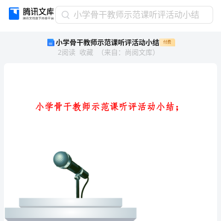
小
小学骨干教师示范课听评活动小结
学
小学骨干教师示范课听评活动小结
付费
骨
2
阅读
收藏
（
来自
：
尚阅文库
）
干
教
师
示
范
课
听