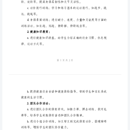
方
习惯和团队合作精神。
二、活动主题：
案
冬日暖阳，健康成长
2024
三、活动时间：
年
小
学
四、活动内容：
冬
1.体能训练：
季
锻
身体参与后续训练。
炼
活
动