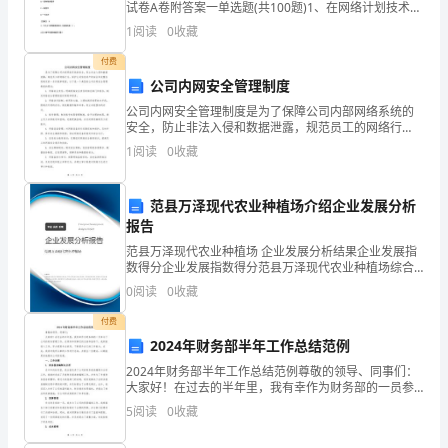
精
试卷A卷附答案一单选题(共100题)1、在网络计划技术
中，进行时间与成本优化时，一般地说，随着施工周期
1
阅读
0
收藏
神。
的缩短，直接费用是（ ）。A.降低的B.不
付费
二、
公司内网安全管理制度
活
公司内网安全管理制度是为了保障公司内部网络系统的
安全，防止非法入侵和数据泄露，规范员工的网络行
动
为，保护公司信息资产的安全和完整性而制定的一系列
1
阅读
0
收藏
规章制度。以下是一个典型的公司内网安全管理制度的
主
要点：1.
范县万泽现代农业种植场介绍企业发展分析
题：
报告
冬
范县万泽现代农业种植场 企业发展分析结果企业发展指
数得分企业发展指数得分范县万泽现代农业种植场综合
日
得分说明：企业发展指数根据企业规模、企业创新、企
0
阅读
0
收藏
业风险、企业活力四个维度对企业发展情况进行评价。
暖
该企
付费
2024年财务部半年工作总结范例
阳，
2024年财务部半年工作总结范例尊敬的领导、同事们：
健
大家好！在过去的半年里，我有幸作为财务部的一员参
与了公司的财务管理工作。在领导和同事们的支持和指
5
阅读
0
收藏
康
导下，我积极投入工作，努力提高专业素质，不断提升
自己