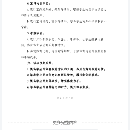
方
远、跳绳等。
案
一、
活
动
2.健康知识教育：
目
的：
律、运动方式等。
促
进
小
学
生
更多完整内容
体