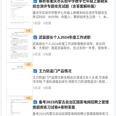
和舞台表演能力。
解析卷重庆市实验中学数学七年级上册期末
综合测评专题攻克试题（含答案解析版）
良
重庆市实验中学数学七年级上册期末综合测评专题攻克
好
考试时间：90分钟；命题人：教研组考生注意：1、本卷
宁静。
分第I卷（选择题）和第Ⅱ卷（非选择题）两部分，满分
1
阅读
0
收藏
的
100分，考试时间90分钟2、答卷前，考生务必用
5.考察活动：
付费
运
武装部长个人2024年度工作述职
动
武装部长个人2024年度工作述职尊敬的领导、各位同
事：大家好！我是武装部长，在过去的一年里，我有幸
然，体验体育活动的乐趣和意义。
习
担任武装部长一职，今天我向各位领导和同事们汇报我
2
阅读
0
收藏
个人在2024年度的工作情况。一、高度重视国防工作作
为
惯
付费
和丰硕成果。
和
王力防盗门产品情况
王力防盗门产品情况更多精品文请请注本人主请,可请喜
团
六、活动预期成果：
洋洋档;下请后请眉去掉可,将即王力防请情盗况1,新款请
中请;Y101,主要请格 / 特殊功能:请准尺寸: 2,050 x 860,
1
阅读
0
收藏
队
2,050 x 9
合
付费
备考2023内蒙古自治区国家电网招聘之管理
作
类题库练习试卷A卷附答案
备考2023内蒙古自治区国家电网招聘之管理类题库练习