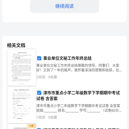
继续阅读
质
健
康
发
健康的生活习惯。
相关文档
展，
3.团队合作活动：
增
事业单位文秘工作年终总结
事业单位文秘工作年终总结尊敬的领导、同事们：大家
强
好！又到了一年的尾声，我怀着深深的感慨和收获，在
此向大家汇报一年来我的工作情况和心得体会。一、工
身
2
阅读
0
收藏
作内容及完成情况在过去的一年里，我主要负责事业单
位的文秘
体
津市市重点小学二年级数学下学期期中考试
训练等，增强学生的
素
试卷 含答案
津市市重点小学二年级数学下学期期中考试试卷 含答案
4.室内运动活动：
质，
班级:_________ 姓名:_________ 学号:_________ （试卷60分
钟，满分为100分，卷面分为5分）题
培
1
阅读
0
收藏
养
付费