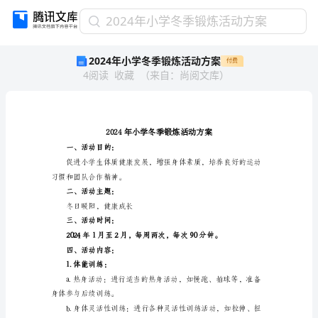
2024
2024年小学冬季锻炼活动方案
年
2024年小学冬季锻炼活动方案
付费
小
4
阅读
收藏
（
来自
：
尚阅文库
）
学
冬
季
锻
炼
活
一、活动目的：
动