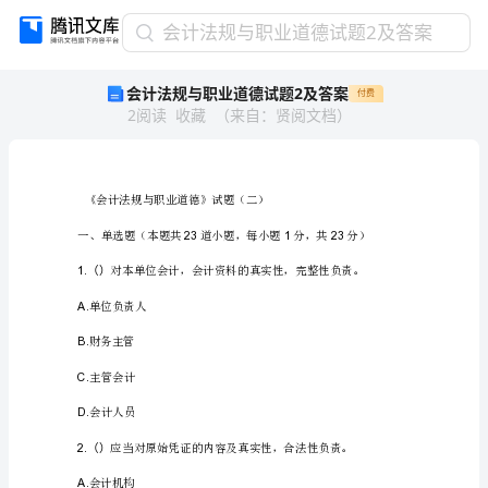
会
会计法规与职业道德试题2及答案
计
会计法规与职业道德试题2及答案
付费
法
2
阅读
收藏
（
来自
：
贤阅文档
）
规
与
职
业
道
德
试