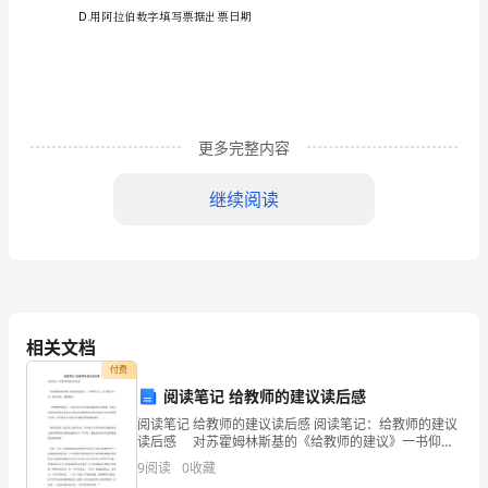
23
道
小
A.
构
会计机
题，
更多完整内容
每
继续阅读
小
B.
会计人员
题
1
分，
C.
位
单
负责人
相关文档
共
付费
阅读笔记 给教师的建议读后感
23
阅读笔记 给教师的建议读后感 阅读笔记：给教师的建议
分）
读后感 对苏霍姆林斯基的《给教师的建议》一书仰慕
D.
已久。有幸得此书一本，潜心拜读，感触颇深。 《给
9
阅读
0
收藏
1.
教师的建议》一书中没有过多华丽的辞藻和引经据