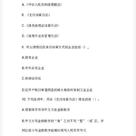
A.
位
业
单
负责人
道
德》
试
B.
财务主管
题
（二）
一、
C.
主管会计
单
选
题
D.
会计人员
（本
题
共
2.（）