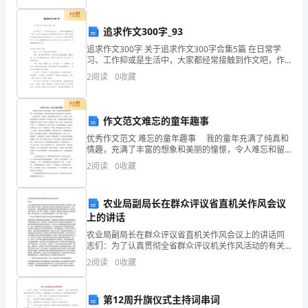
（）
付费
追求作文300字_93
对
追求作文300字 关于追求作文300字合集5篇 在日常学
3
.财务会计报告应当由单
习、工作抑或是生活中，大家都经常接触到作文吧，作
本
文是人们把记忆中所存储的有关知识、经验和思想用书
2
阅读
0
收藏
面形式表达出来的记叙方式。怎么写
单
付费
位
作文范文难忘的童年趣事
A.
签名
会
优秀作文范文 难忘的童年趣事 我的童年充满了纯真和
情趣，充满了丰富的想象和美丽的憧憬，令人难忘和留
计，
恋，那如诗如梦的快乐光阴令我久久不能忘怀。 我如
2
阅读
0
收藏
今每天一回到家，就去照顾鱼缸里唯一的一条金鱼，
会
B.
盖章
农业局副局长在群众评议省直机关作风会议
计
上的讲话
资
农业局副局长在群众评议省直机关作风会议上的讲话同
志们：为了认真贯彻全省群众评议机关作风活动的有关
料
会议和文件精神，落实省委、省直机关工委相关工作要
2
阅读
0
收藏
求，经我厅群众评议机关作风活动领导小组研究决定，
C.
签名或盖章
的
今天上午
第12周升旗仪式主持词串词
真