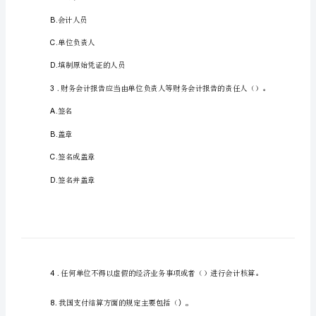
题
2
及
答
案
《会
计
法
1.（）
规
对本单
会计，会计资料的真实性，完
与
职