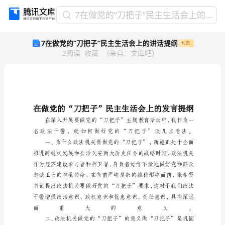
7
7在做党的“刀把子”民主生活会上的讲话提纲
在
7在做党的“刀把子”民主生活会上的讲话提纲
付费
做
2
阅读
收藏
（
来自
：
文库吧
）
党
的
“刀
把
子”
民
主