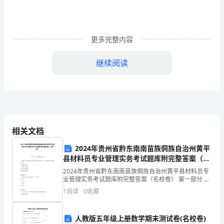
的
发
言
更多完整内容
提
继续阅读
纲
在
深
入
相关文档
开
2024年贵州省黔东南南苗族侗族自治州黄平
展
县材料员专业管理实务考试题库附完整答案（名
校卷）
要
2024年贵州省黔东南南苗族侗族自治州黄平县材料员专
业管理实务考试题库附完整答案（名校卷） 第一部分 单
选题(50题) 1、材料计划实施管理中进行计划的检查与分
做
1
阅读
0
收藏
析，计划检查和分析制度不包括（ ）
党
人教版五年级上册数学期末测试卷(名校卷)