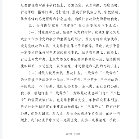
做
党
的
“刀
把
子”
民
主
生
活
会
上