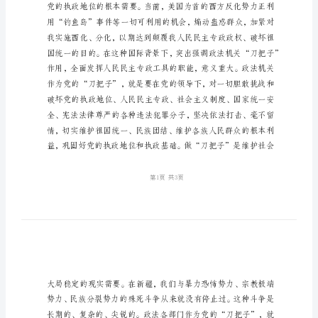
生
活
会
上
的
讲
话
提
纲
在