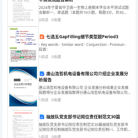
月
4、
虿
2024年宁夏省中卫高一生物上册期末学业水平测试试题
日
含解析一、单选题（本题共10小题，每题3分，共30
5、
分）1、某兴趣小组做了过氧化氢分解的实验，结果如下
0
阅读
0
收藏
薃
图，有关分析错误的是A．图A可说明过氧化氢酶具有
6、
荿
培
七选五GapFilling细节类型题Period3
训
- Key words - Similar word - Conjunction - Pronoun -
段首：
地
7、
1
阅读
0
收藏
点
8、
蚇
唐山浩哲机电设备有限公司介绍企业发展分
袀
析报告
安
唐山浩哲机电设备有限公司 企业发展分析结果企业发展
指数得分企业发展指数得分唐山浩哲机电设备有限公司
阳
综合得分说明：企业发展指数根据企业规模、企业创
1
阅读
0
收藏
新、企业风险、企业活力四个维度对企业发展情况进行
开
评价。
抽放队党支部书记岗位责任制范文30篇
疆
9、
抽放队党支部书记岗位责任制范文30篇抽放队党支部书
中
记岗位责任制抽放队党支部书记岗位责任制㈠、工作职
10、
螃
责：1、认真贯彻继续执行党的路线、方针、政策和上级
1
阅读
0
收藏