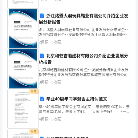
央
的命令、决议，狠抓思想、作风和非政府建设，充分发
整洁。
公
浙江诸暨大羽玩具鞋业有限公司介绍企业发
7
展分析报告
园
浙江诸暨大羽玩具鞋业有限公司 企业发展分析结果企业
项
发展指数得分企业发展指数得分浙江诸暨大羽玩具鞋业
有限公司综合得分说明：企业发展指数根据企业规模、
2
阅读
0
收藏
8
目
企业创新、企业风险、企业活力四个维度对企业发展情
况进
部
北京和乾吉顺建材有限公司介绍企业发展分
析报告
艿
北京和乾吉顺建材有限公司 企业发展分析结果企业发展
指数得分企业发展指数得分北京和乾吉顺建材有限公司
培
综合得分说明：企业发展指数根据企业规模、企业创
3
阅读
0
收藏
新、企业风险、企业活力四个维度对企业发展情况进行
训
评价。
付费
内
毕业40周年同学聚会主持词范文
毕业40周年同学聚会主持词范文 亲爱的刘XX老师，亲
容
爱的蔡XX老师，亲爱同学们： 大家下午好！ （一）
昨天，我们天各一方；此时，我们欢聚一堂。 四十
4
阅读
0
收藏
芆
年前，我们风华正茂，青春如春花
1、
付费