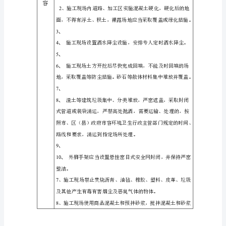
育
培
训
记
录
肂
工
程
名
称：
安
阳
开