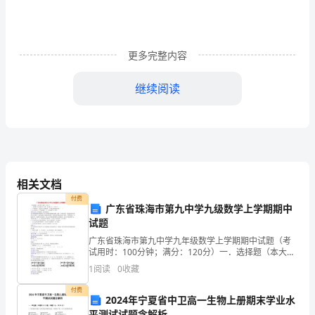
疆
中
更多完整内容
央
继续阅读
公
园
培
艿
项
1
芆
训
目
相关文档
内
腿
付费
广东省珠海市第九中学九级数学上学期期中
日
容
试题
2
期
肁
广东省珠海市第九中学九年级数学上学期期中试题（考
试用时：100分钟；满分：120分）一．选择题（本大题
袅
共10小题，每小题3分，共30分）1．下列图形中，既是
1
阅读
0
收藏
中心对称图形，又是轴对称图形的是（ ）A．
年
3、
付费
2024年宁夏省中卫高一生物上册期末学业水
平测试试题含解析