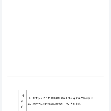
记
日期
年月
培训地
腿
袅
薃
录
日
袁
施
工
现
场
扬
尘
防
治
教