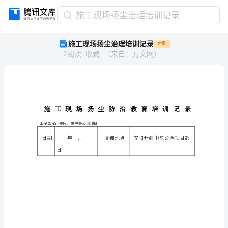
施
施工现场扬尘治理培训记录
工
施工现场扬尘治理培训记录
付费
现
2
阅读
收藏
（
来自
：
万文网
）
场
扬
尘
治
理
培
袁
训
工程名称：安阳开疆中央公园项目
肂