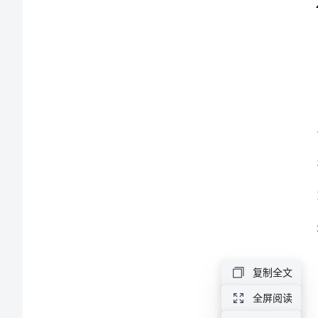
总
结
范
文
2024
年
毒
品
预
防
复制全文
教
全屏阅读