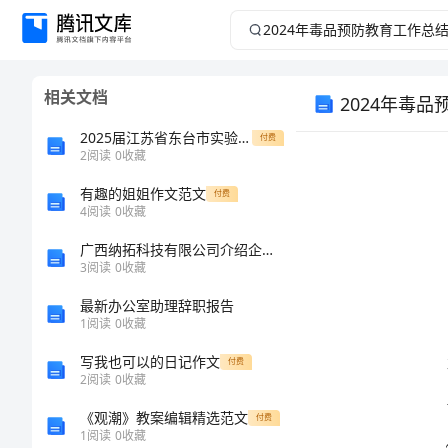
2024
年
相关文档
2024年毒
毒
2025届江苏省东台市实验中学教育集团九年级化学第一学期期末复习检测模拟试题含解析
付费
品
2
阅读
0
收藏
预
有趣的姐姐作文范文
付费
4
阅读
0
收藏
防
广西纳拓科技有限公司介绍企业发展分析报告
3
阅读
0
收藏
教
最新办公室助理辞职报告
1
阅读
0
收藏
育
写我也可以的日记作文
付费
工
2
阅读
0
收藏
《观潮》教案编辑精选范文
付费
作
1
阅读
0
收藏