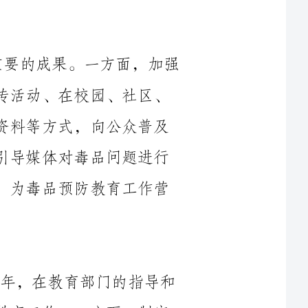
了对广大群众的宣传教育，通过举办各类宣传活动、在校园、社区、
企事业单位等场所进行宣传讲座、发放宣传资料等方式，向公众普及
毒品的危害性和预防方法；另一方面，积极引导媒体对毒品问题进行
深入报道，提高了社会对毒品问题的关注度，为毒品预防教育工作营
学校是毒品预防教育的重要阵地，2024年，在教育部门的指导和
支持下，我国各级各类学校加强了毒品预防教育工作。一方面，制定
了相关的教育教学计划和教材，将毒品预防教育内容融入到课程中，
提高了学生对于毒品的认知和防范意识；另一方面，开展了多种形式
的校园宣传活动，如主题班会、讲座、演讲比赛等，让学生更直观地