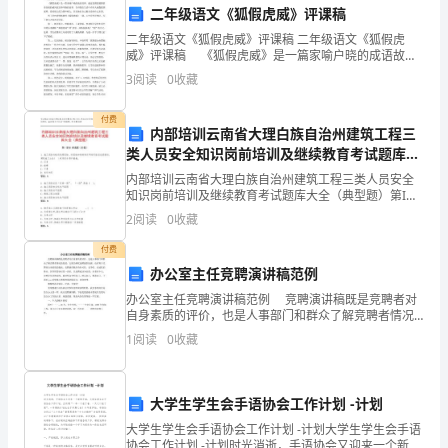
良
二年级语文《狐假虎威》评课稿
好
班级颁发流动红旗。
二年级语文《狐假虎威》评课稿 二年级语文《狐假虎
威》评课稿 《狐假虎威》是一篇家喻户晓的成语故
七、开展校园文化建设，
的
事。通过狡猾的狐狸借着老虎的威风把百兽吓跑的故
3
阅读
0
收藏
事，告诉我们生活中有些人就像狐狸那样，借着别人的
风
力量吓唬
校特点，对校园的文化氛围进行精心营造。
付费
内部培训云南省大理白族自治州建筑工程三
貌，
类人员安全知识岗前培训及继续教育考试题库大
全（典型题）
全
2、修补了围墙，使社会青年无可乘之机。
内部培训云南省大理白族自治州建筑工程三类人员安全
知识岗前培训及继续教育考试题库大全（典型题）第I部
体
分 单选题（50题）1. 施工现场对毗邻的建筑物、构筑物
2
阅读
0
收藏
和特特殊作环境可能造成损害的,建筑施工企业(
教
付费
办公室主任竞聘演讲稿范例
师
八、取得点滴成绩：
办公室主任竞聘演讲稿范例 竞聘演讲稿既是竞聘者对
扎
自身素质的评价，也是人事部门和群众了解竞聘者情况
的渠道，它既为择优选聘提供依据，也有利于竞聘者自
1
阅读
0
收藏
身素质的提高。竞聘演讲稿具有针对性，竞争性、自述
实
理想的教学成绩。
性的
工
九、存在问题
大学生学生会手语协会工作计划 -计划
作、
大学生学生会手语协会工作计划 -计划大学生学生会手语
一位教师往往要担任5、6门课程。
协会工作计划 -计划时光消逝，手语协会又迎来一个新的