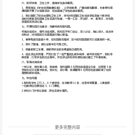
按
教育。营造校园文化氛围。
照
惯，每天检查学生的卫生、纪律等常规。
教
四、突出课堂教学有效管
育
局
备课，坚持提前一周备课。
和
中
心
校
的
安
排，
更多完整内容
加