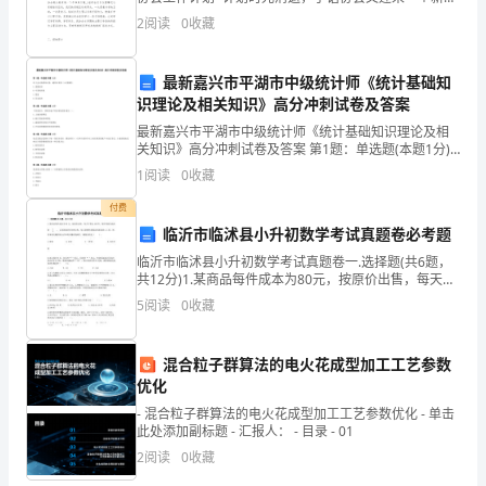
齐
开始，大学生学生会手语协会工作计划。正所谓“一年一
2.学校大门外有垃圾堆，师生及家长强烈。
2
阅读
0
收藏
计在于春，一天之计在于晨”，一学期的计划也在
心
最新嘉兴市平湖市中级统计师《统计基础知
协
识理论及相关知识》高分冲刺试卷及答案
力，
最新嘉兴市平湖市中级统计师《统计基础知识理论及相
关知识》高分冲刺试卷及答案 第1题：单选题(本题1分)
比
对于会计要素的计量，通常应采用( )计量属性。A.重置成
1
阅读
0
收藏
本B.可变现净值C.现值D.历史成本第2题
较
付费
临沂市临沭县小升初数学考试真题卷必考题
圆
临沂市临沭县小升初数学考试真题卷一.选择题(共6题，
满
共12分)1.某商品每件成本为80元，按原价出售，每天可
售出100件，每件利润为成本的INCLUDEPICTURE \d
5
阅读
0
收藏
地
"http://www.q
完
混合粒子群算法的电火花成型加工工艺参数
优化
成
- 混合粒子群算法的电火花成型加工工艺参数优化 - 单击
了
此处添加副标题 - 汇报人： - 目录 - 01
2
阅读
0
收藏
各