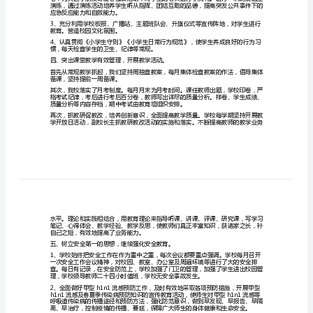
一、落实了管理制度，使
镇
学
校
长
述
二、加强教师队伍建设，
职
报
告
三、深入开展德育工作，
一
年
十月一日艺术节，欢庆建国60周年。
来，
我
应急反应能力和自救能力。
校