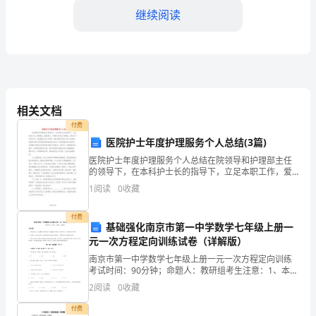
继续阅读
强
校
园
自己之短，有效地提高了业务能力。
文
相关文档
化
付费
医院护士年度护理服务个人总结(3篇)
建
医院护士年度护理服务个人总结在院领导和护理部主任
设，
的领导下，在本科护士长的指导下，立足本职工作，爱
岗敬业，廉洁奉公。严格执行各项工作制度，对待工作
1
阅读
0
收藏
学
认真负责，以医德规范为行为准则，履行救死扶伤的人
道主义精
校
付费
基础强化南京市第一中学数学七年级上册一
元一次方程定向训练试卷（详解版）
保
南京市第一中学数学七年级上册一元一次方程定向训练
持
考试时间：90分钟；命题人：教研组考生注意：1、本卷
分第I卷（选择题）和第Ⅱ卷（非选择题）两部分，满分
2
阅读
0
收藏
了
100分，考试时间90分钟2、答卷前，考生务必用
付费