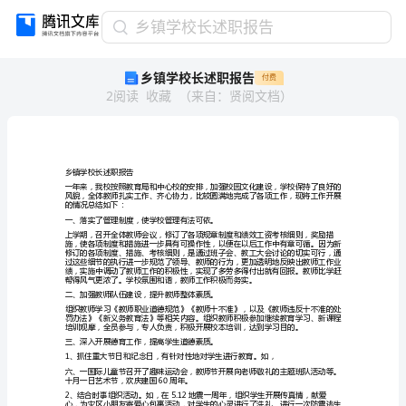
乡
乡镇学校长述职报告
镇
乡镇学校长述职报告
付费
学
2
阅读
收藏
（
来自
：
贤阅文档
）
校
长
述
职
报
乡镇学校长述职报告
告
乡
的情况总结如下：