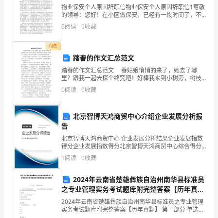
了！”
物业保安个人原因辞职信物业保安个人原因辞职信1尊敬
的领导：您好！在小区做保安，已经有一段时间了，不
这
过由于我个人有其他的发展计划，决定不再小区里面做
6
阅读
0
收藏
保安了，所以向您递交这份辞职申请。其实时间还是过
是
得蛮快
付费
妈
踏春的作文汇总范文
踏春的作文汇总范文 春姑娘悄悄的来了，她去了哪
妈
里？跟我一起去探个终究吧！好棒我来到小树旁，树枝
上坐落着一排排豆粒般大小的花苞，呈深红色，含苞待
的
0
阅读
0
收藏
放。精心为你了踏春的，希望对你有所借鉴作用哟。
盼
口
北京智博天鸿商贸中心介绍企业发展分析报
头
告
北京智博天鸿商贸中心 企业发展分析结果企业发展指数
禅，
不爱吃。
得分企业发展指数得分北京智博天鸿商贸中心综合得分
说明：企业发展指数根据企业规模、企业创新、企业风
每
1
阅读
0
收藏
险、企业活力四个维度对企业发展情况进行评价。该企
业的
天
2024年云南省楚雄彝族自治州南华县标准员
之专业管理实务考试题库附完整答案【历年真
都
题】
2024年云南省楚雄彝族自治州南华县标准员之专业管理
的孩子，而忘了自己。
要
实务考试题库附完整答案【历年真题】 第一部分 单选题
(50题) 1、工程建设标准法律是指由（ ）制定和颁布的