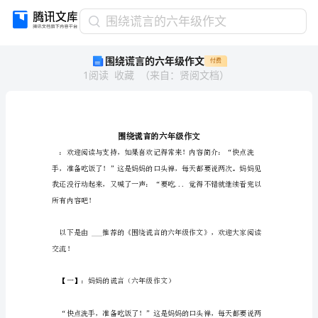
围
围绕谎言的六年级作文
绕
围绕谎言的六年级作文
付费
谎
1
阅读
收藏
（
来自
：
贤阅文档
）
言
的
六
年
级
作
文