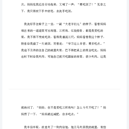
围
绕
所有内容吧！
谎
言
的
交流！
六
年
级
【一】：妈妈的谎言（六年
作
文
：
欢