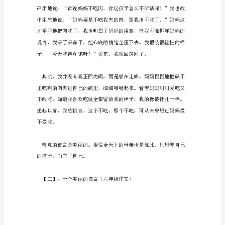
迎
阅
读
与
支
持，
如
果
喜
欢
记
得
常