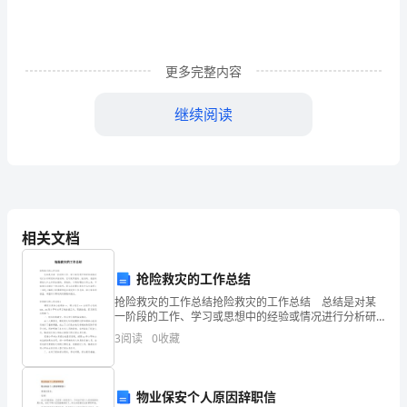
来！
内
容
更多完整内容
简
继续阅读
介：
“快
点
洗
相关文档
手，
抢险救灾的工作总结
准
抢险救灾的工作总结抢险救灾的工作总结 总结是对某
一阶段的工作、学习或思想中的经验或情况进行分析研
备
究的书面材料，它可使零星的、肤浅的、表面的感性认
3
阅读
0
收藏
知上升到全面的、系统的、本质的理性认识上来，不如
吃
我们
饭
物业保安个人原因辞职信