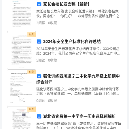
油
家长会校长发言稿【最新】
天
家长会校长发言稿 家长会校长发言稿1 尊敬的各位家
长，同志们： 你们好！ 非常感谢各位能够在百忙之
中抽出时间来参加今天的家长会。为了孩子的学习，为
然
2
阅读
0
收藏
了孩子的进步，为了孩子的明天，为了一个共同的目标
气
付费
2024年安全生产标准化自评总结
行
2024年安全生产标准化自评总结自评单位：XXX公司总
业
结：2024年，我们公司在安全生产标准化自评工作中，
紧紧围绕着安全生产标准化管理的要求，全面加强了安
5
阅读
0
收藏
中，
全生产管理，不断优化管理体系，不断改进安全生产
安
付费
强化训练四川遂宁二中化学九年级上册期中
综合测评
全
强化训练四川遂宁二中化学九年级上册期中综合测评练
评
习题（含答案详解）一、单项选择题（本题共10小题，
每小题2分，共20分）1、属于分解反应的是A． B．C．
0
阅读
0
收藏
价
D．2、既可以表示一种物质，又可以表示一种元
付费
是
湖北省宜昌第一中学高一历史选择题解析
确
三、总结
高一历史选择题解析第1课（友情提示：请将答案写在每
题前面！！！）1、“封建社会”的概念是近代引入中国