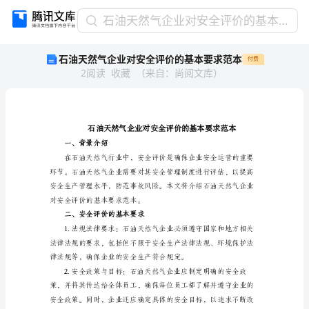
石
石油天然气企业对安全评价的基本要求范本
油
石油天然气企业对安全评价的基本要求范本
付费
天
2
阅读
收藏
（
来自
：
尚阅文库
）
然
气
企
业
对
安
一、背景介绍
全