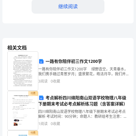
基
继续阅读
本
要
求
范
相关文档
本
一路有你陪伴初三作文1200字
一、
能力符合要求。
一路有你陪伴初三作文1200字 绿野连空，天青垂水，
背
我们携手踏过青葱岁月；盛景繁花，皓洁月华，我们并
肩欣赏妙龄如花。长路漫漫，庆幸，有你的陪伴。 题
3
阅读
0
收藏
记 你和我总是这样形影不离。记得多少个天
景
付费
介
考点解析四川绵阳南山双语学校物理八年级
下册期末考试必考点解析练习题（含答案详解）
绍
四川绵阳南山双语学校物理八年级下册期末考试必考点
正性。
在
解析 考试时间：90分钟；命题人：教研组考生注意：
1、本卷分第I卷（选择题）和第Ⅱ卷（非选择题）两部
1
阅读
0
收藏
分，满分100分，考试时间90分钟2、答卷前，考生务
石
付费