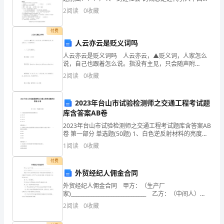
保
的。右图所示柳宗元的文章的主题可能是：A.分封制度
2
阅读
0
收藏
B.王位继承制度 C.郡
企
付费
业
人云亦云是贬义词吗
人云亦云是贬义词吗 人云亦云，▲贬义词，人家怎么
安
说，自己也跟着怎么说。指没有主见，只会随声附
和。 一、人云亦云的意思： 【成语】： 人云亦云
全
2
阅读
0
收藏
【拼音】： ré
运
2023年台山市试验检测师之交通工程考试题
营
库含答案AB卷
2023年台山市试验检测师之交通工程考试题库含答案AB
的
卷 第一部分 单选题(50题) 1、白色逆反射材料的亮度因
数为()。A.≥0.19B.≥0.23C.≥0.27D.≥0.31【答案】：
重
1
阅读
0
收藏
C2、
付费
要
外贸经纪人佣金合同
环
外贸经纪人佣金合同 甲方：（生产厂
家)______________________________ 乙方：（中间人）
节。
_______________________________ 根据《中华
2
阅读
0
收藏
石