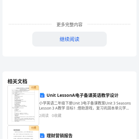
导
语：
科
更多完整内容
技
继续阅读
方
案
工
程
相关文档
加
付费
行。
Unit LessonA电子备课英语教学设计
以
小学英语二年级下册Unit 3电子备课教案Unit 3 Seasons
管
Lesson 3 A教学 目标1 .借助游戏，复习巩固本单元学习
的重点词汇和功能句。.学生能初步在恰当的情境中正确
2
阅读
0
收藏
理，
运用词汇和句子
作的公民、法人、其他组织;
有
付费
理财营销报告