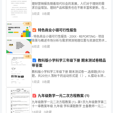
助
理财营销报告随着现代社会的发展，人们对于理财的需
求日益增加，理财产品和服务也在不断丰富和更新。在
于
这个竞争激烈的市场环境下，理财公司必须加强营销策
3
阅读
0
收藏
略和创新，以吸引更多的客户并提升品牌价值。本报告
施、设备等条件;
科
将从市场
付费
技
特色商业小镇可行性报告
管理制度;
水
- 特色商业小镇可行性报告 - 20XX - REPORTING - 项目
背景与概述市场分析与需求预测地理位置与资源优势评
估规
平
(五)具有完成工程的良好信誉度;
4
阅读
0
收藏
的
(六)是工程的直接实施者。
付费
教科版小学科学三年级下册 期末测试卷精品
提
带答案
高，
教科版小学科学三年级下册 期末测试卷一.选择题(共10
题，共20分)1.荡秋千的运动形式是（ ）。A.摆动 B.转动
C.滚动2.斜面一端变高时，物体的运动速度会（
为
方向为主。
1
阅读
0
收藏
城
九年级数学一元二次方程教案 (1)
市
九年级数学一元二次方程教案 (1)--第1页九年级数学第二
十一章教案年级 九年级 学科课题数学 主备教师一元二次
作
方程复备教师课型新授教材分析 一元二次方程是中学数
18
阅读
0
收藏