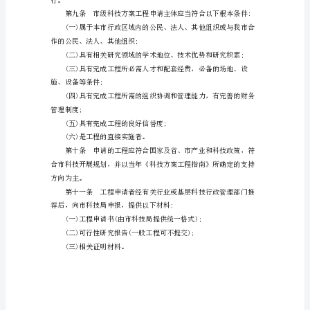
级
科
技
组织实施。
方
案
工
程
管
本程序。
理
方
法