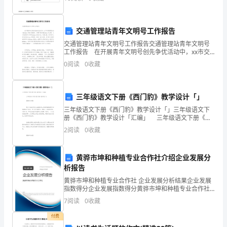
学的一个重要内容之一，在初中数学中占有
出
更
(三)相关证明材料。
交通管理站青年文明号工作报告
大
交通管理站青年文明号工作报告交通管理站青年文明号
工作报告 在开展青年文明号创先争优活动中，xx市交
的
通管理总站以“真诚为民服务，共建和谐交通”为主题，大
0
阅读
0
收藏
力弘扬青年文明号&l
奉
献。
三年级语文下册《西门豹》教学设计「」
三年级语文下册《西门豹》教学设计「」三年级语文下
下
册《西门豹》教学设计「汇编」 三年级语文下册《西
门豹》教学设计1 【教材分析】 课文中的故事发生
面
2
阅读
0
收藏
在战国时代，讲的是魏王派西门豹
是
黄骅市坤和种植专业合作社介绍企业发展分
收
析报告
黄骅市坤和种植专业合作社 企业发展分析结果企业发展
集
指数得分企业发展指数得分黄骅市坤和种植专业合作社
综合得分说明：企业发展指数根据企业规模、企业创
的
7
阅读
0
收藏
新、企业风险、企业活力四个维度对企业发展情况进行
评价。
攀
付费