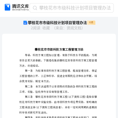
攀
攀枝花市市级科技计划项目管理办法
枝
攀枝花市市级科技计划项目管理办法
付费
花
2
阅读
收藏
（
来自
：
贤阅文档
）
市
市
级
科
技
计
划