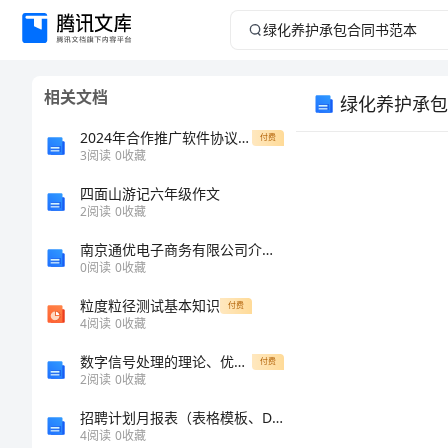
绿
化
相关文档
绿化养护承包
养
2024年合作推广软件协议标准模板
付费
护
3
阅读
0
收藏
四面山游记六年级作文
承
2
阅读
0
收藏
包
南京通优电子商务有限公司介绍企业发展分析报告
0
阅读
0
收藏
合
粒度粒径测试基本知识
付费
4
阅读
0
收藏
同
数字信号处理的理论、优点及应用.doc
乙方：
付费
书
2
阅读
0
收藏
招聘计划月报表（表格模板、DOC格式）
范
4
阅读
0
收藏