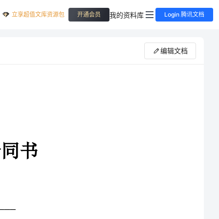
立享超值文库资源包
我的资料库
开通会员
Login 腾讯文档
编辑文档
甲、乙双方就“”绿化养护项目，经双方协商同意，