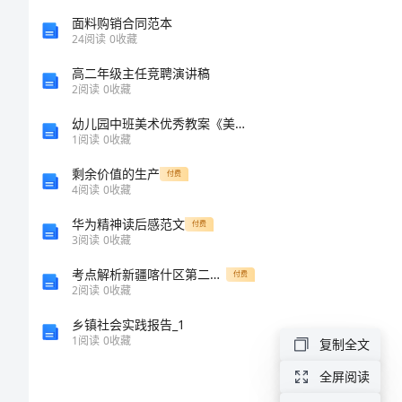
本
面料购销合同范本
24
阅读
0
收藏
绿
高二年级主任竞聘演讲稿
2
阅读
0
收藏
化
一、
幼儿园中班美术优秀教案《美丽的小花园》含反思
养
1
阅读
0
收藏
二、
护
剩余价值的生产
付费
三、
承
4
阅读
0
收藏
包
华为精神读后感范文
四、
付费
3
阅读
0
收藏
合
五、
考点解析新疆喀什区第二中学北师大版物理九年级第十一章简单电路综合训练试题（详解）
付费
同
2
阅读
0
收藏
六、
书
乡镇社会实践报告_1
1
阅读
0
收藏
复制全文
甲
方：
全屏阅读