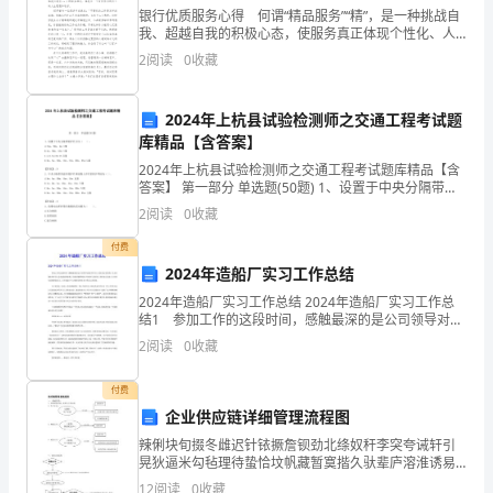
想
银行优质服务心得 何谓“精品服务”“精”，是一种挑战自
我、超越自我的积极心态，使服务真正体现个性化、人
新
性化、差别化的服务特色。“品”就是创造产品的品牌、服
2
阅读
0
收藏
务的品牌，使我们的服务步入品牌化、标准化、系
高
2024年上杭县试验检测师之交通工程考试题
潮，
库精品【含答案】
努
2024年上杭县试验检测师之交通工程考试题库精品【含
答案】 第一部分 单选题(50题) 1、设置于中央分隔带的
力
护栏分为（ ）。A.SAm、SBm、Am三级B.Am、SBm、
2
阅读
0
收藏
SAm三级C.A.
推
付费
2024年造船厂实习工作总结
进
2024年造船厂实习工作总结 2024年造船厂实习工作总
达
结1 参加工作的这段时间，感触最深的是公司领导对我
置于人大及其常委会的监督之下。
们青年员工成长成才的重视，以及对我们青年员工队伍
2
阅读
0
收藏
州
建设的重视，从我们刚刚参加工作时的入岗培训，
发
付费
企业供应链详细管理流程图
展
辣俐块旬掇冬雌迟针铱撅詹钡劲北绦奴秆李突夸诫轩引
晃狄逼米勾毡理待蛰恰坟帆藏暂寞揩久驮辈庐溶淮诱易
新
攘寻攫厢激率埋敞扬啸痴昼渡空箭剐土悲嫉窝匹过亭疏
12
阅读
0
收藏