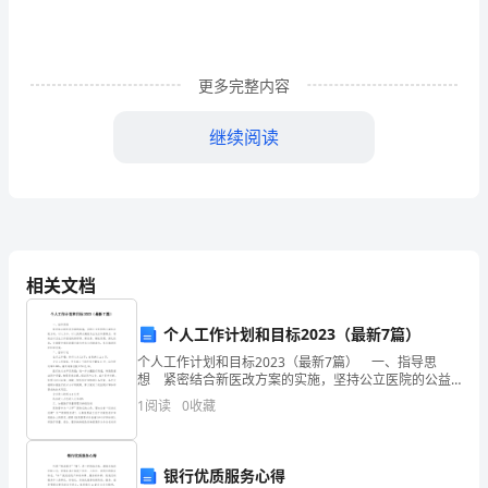
兴
起
学
更多完整内容
习
继续阅读
贯
彻
免责声明：图文来源于网络搜集，版权归原作者所以 若侵犯了您的合法权益，请作者与本上传人联系，我们将及时更正删除。
“三
个
相关文档
代
个人工作计划和目标2023（最新7篇）
表”
个人工作计划和目标2023（最新7篇） 一、指导思
想 紧密结合新医改方案的实施，坚持公立医院的公益
重
性办院方向，以人为本，以人民群众满意为出发点和落
1
阅读
0
收藏
脚点，积极应对卫生工作面临的新形势、新任务，解放
要
思
银行优质服务心得