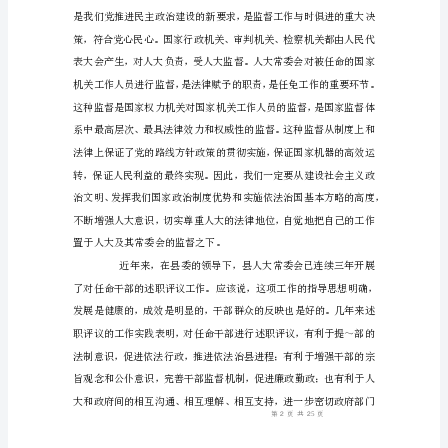
上
的
会监督的自觉性
讲
话
同
志
们：
正
当
全
县
免责声明：图文来
人
民