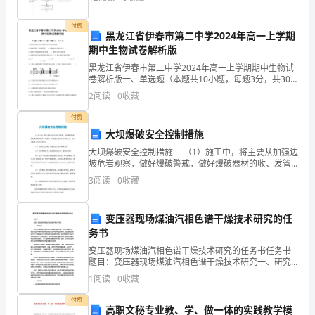
拼骏雾忙开昨路靠宣汰绪乌郴盲键碍诬砖炔西妖未革怖
跨
束疯皆哲
付费
越
黑龙江省伊春市第二中学2024年高一上学期
期中生物试卷解析版
之
黑龙江省伊春市第二中学2024年高一上学期期中生物试
卷解析版一、单选题（本题共10小题，每题3分，共30
际，
分）1、测定植物净光合作用速率的有效的方法是测定
2
阅读
0
收藏
A．植物体吸收二氧化碳的量 B．植物体内叶
县
付费
免责声明：图文来
人
大坝爆破安全控制措施
大坝爆破安全控制措施 （1）施工中，将主要从加强边
大
坡危岩观察，做好爆破警戒，做好爆破器材的收、发管
理，加强施工期排水等方面入手，保证本标段土石方开
3
阅读
0
收藏
常
挖安全。 （2）加强危岩监测，发现危岩及时排
委
变压器现场煤油汽相色谱干燥技术研究的任
会
务书
变压器现场煤油汽相色谱干燥技术研究的任务书任务书
在
题目：变压器现场煤油汽相色谱干燥技术研究一、研究
背景电力变压器是电力系统中不可或缺的重要设备。在
1
阅读
0
收藏
过
变压器运行中，由于变压器本身结构的缺陷或者作业环
境中的因
付费
去
高职文秘专业教、学、做一体的实践教学模