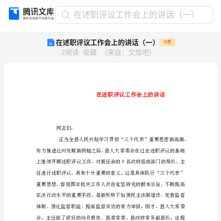
在
在述职评议工作会上的讲话（一）
述
在述职评议工作会上的讲话（一）
付费
职
2
阅读
收藏
（
来自
：
文库吧
）
评
议
工
作
会
上
免责声明：图文来源于网络搜集，版权归原作者所以 若侵犯了您的合法权益，请作者与本上传人联系，我们将及时更正删除。
的