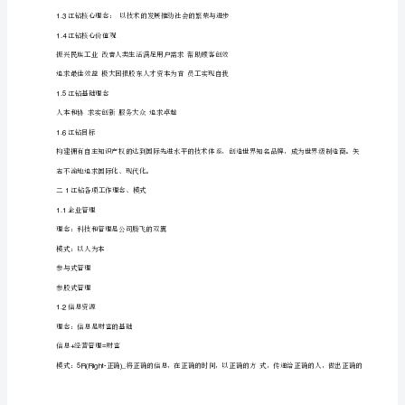
文
传递快乐，传承幸福
化
维纳斯人才观
连
用爱心做事业，用感恩的心做人
江
维纳斯的销售观
维
用爱成交，实现客户梦想
纳
维纳斯司训
斯
自我修炼，育人为善
企
维纳斯让我们一起实现梦想！
业
文
化
维
纳