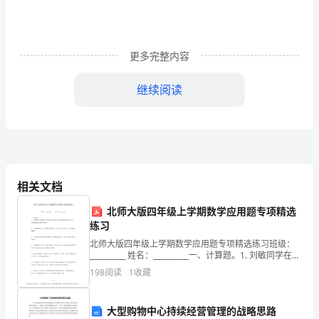
斯
纲
更多完整内容
领
继续阅读
用
第二篇：江钻企业文化手册
一
流
一江钻只有创业没有守业
1
的
江钻精神：协力创新奉献卓越
1.1
相关文档
体
江钻作风：敢为人先勇争第一
1.2
北师大版四年级上学期数学应用题专项精选
制
练习
1.3
成
北师大版四年级上学期数学应用题专项精选练习班级：
__________ 姓名：__________一、计算题。1. 刘敏同学在计
江钻核心价值观
就
1.4
算除法时,把除数 63 误抄成 36,结果得到的商是 23 还余
198
阅读
1
收藏
12。你
一
大型购物中心持续经营管理的战略思路