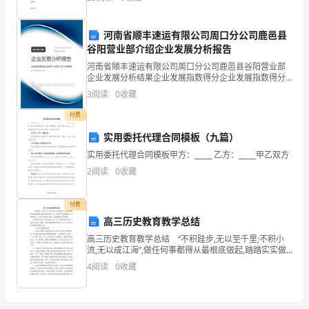
流
为吏，议不可对，定计于鲜也”。读了《报任安
信息资源
1.2
的
河南省顺丰速运有限公司周口分公司鹿邑县
理念：信息是财富的基础
谷阳营业部介绍企业发展分析报告
品
河南省顺丰速运有限公司周口分公司鹿邑县谷阳营业部
牌，
信息经营管理财富
+=
企业发展分析结果企业发展指数得分企业发展指数得分
河南省顺丰速运有限公司周口分公司鹿邑县谷阳营业部
3
阅读
0
收藏
打
综合得分说明：企业发展指数根据企业规模、企业创
5R(Right-)_
新、企
付费
造
实用委托代理合同模板（九篇）
企
实用委托代理合同模板甲方：_____ 乙方：_____甲乙双方
业
2
阅读
0
收藏
家
付费
与
高三历史教育教学总结
高三历史教育教学总结 “不积跬步,无以至千里;不积小
员
流,无以成江海”,做任何事都得从最根底做起,踏踏实实做
好每一步,下面是为大家搜集的高三历史教育范文，欢送
4
阅读
0
收藏
工
大家阅读与借鉴，希望能够给你带来帮助。
共