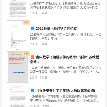
流
万和购物广场持续经营管理的思路 今天,随着我国国民经
的
济的迅速发展,居民消费水平的日益提高,无论沿海发达城
江钻基础理念
1.5
市还是内地一二级城市,休闲与购物相结合的“一站式”消
1
阅读
0
收藏
费需求都在迅速成长,近十年大型购物中心在国内
团
人本和协求实创新服务大众追求卓越
付费
队，
2025版简化版购销合同范本
江钻目标
1.6
让
2025版简化版购销合同范本合同编号： 签订地点： 本合
同由以下双方于 年 月
一
2
阅读
0
收藏
志不渝地追求国际化、现代化。
流
付费
高中数学《随机事件的概率》课件1 苏教版
的
二江钻各项工作理念、模式
1
必修3
团
企业管理
1.1
- 实际生活事例： 在生活中，我们有时要用抽签的方法去
决定一件事情，例如在5个球中有1球内有奖票，5个人按
队
照一定的顺序从中各抽1个球，以决定谁得到奖票。那
理念：科技和管理是公司腾飞的双翼
2
阅读
0
收藏
么，先抽还是后抽（后抽人不知道先抽人是否
创
模式：以人为本
《报任安书》学习攻略(人教版高三必修)
造
参与式管理
《报任安书》学习攻略(人教版高三必修) 《报任安书》
一
学习攻略(人教版高三必修) 思考领悟 １．司马迁强调，
“士节不可不勉励”，“故士有画地为牢，势不可入；削木
参股式管理
25
阅读
0
收藏