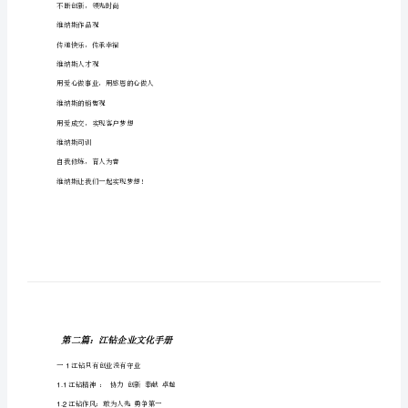
维纳斯纲领
改
版]
台
维纳斯使命
第
一
篇：
连
拍结婚照高级定制专家
江
维纳斯客户观
维
拍一对客户认识一位朋友
纳
维纳斯产品观
斯
不断创新，领先时尚
企
维纳斯作品观
业