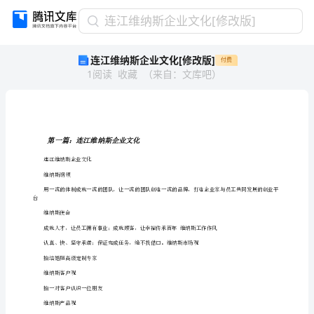
连
连江维纳斯企业文化[修改版]
江
连江维纳斯企业文化[修改版]
付费
维
1
阅读
收藏
（
来自
：
文库吧
）
纳
斯
企
业
文
第一篇：连江维纳斯企业文化
化
连江维纳斯企业文化
[修