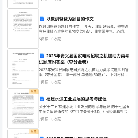
争中的经验，锻炼和提高我们的能力，以便在以后毕业
憦
筄
以教训爸爸为题目的作文
以教训爸爸为题目的作文 今天，我听妈妈说，爸爸没
伅
有把我精心准备的礼物交给奶奶，我非常生气，心想，
爸爸平时总是教训我，这回我得给爸爸一个下马威，“教
泗
5
阅读
0
收藏
训”爸爸。 爸爸下班回来，我装作什么也不知道，
抁
2
——
2023年安义县国家电网招聘之机械动力类考
嬤
试题库附答案（夺分金卷）
2023年安义县国家电网招聘之机械动力类考试题库附答
礳
案（夺分金卷） 第一部分 单选题(50题) 1、下列材料牌
号中，属于灰口铸铁的是( )。A.HT250B.KTH350-
厧
1
阅读
0
收藏
10C.QT800
蝖
付费
福建水泥工业发展的思考与建议
甾
关于‘十二五’福建水泥工业发展的思考与建议 的十七届五
中全会审议通过的《中共中央关于制定国民经济和社会
轟
发展第十二个五年规划的建议》指出,“科学制定‘十二
7
阅读
0
收藏
五’规划必须深刻认识并准确把握国内外形势新变化新
遖
付费
凿