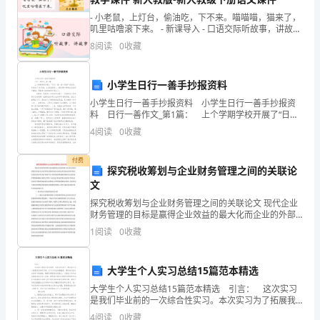
鈘
- 小老鼠，上灯台，偷油吃，下不来。喵喵喵，猫来了，
叽里咕噜滚下来。 - 新课导入 - 口语交际听故事，讲故事
儑
- 1
8
阅读
0
收藏
楫
滐
小学生日行一善手抄报资料
小学生日行一善手抄报资料 小学生日行一善手抄报资
挝
料 日行一善作文_第1篇： 上个学期学校开展了“日行
一善，爱心传递”的活动，学校发了10元钱，让我们献爱
4
阅读
0
收藏
蠓
心。我觉得如果用自己的双手赚钱，再献爱
裳
付费
探究税收筹划与企业财务管理之间的关联论
搟
文
探究税收筹划与企业财务管理之间的关联论文 现代企业
郗
财务管理的目标是赢得企业效益的最大化而企业的外部
财务环境以及内部管理决策影响着企业的经济效益而在
1
阅读
0
收藏
趣
新时期企业发展过程中财务管理离不开合理的税收
碱
大学生个人实习总结15篇范本精选
器
大学生个人实习总结15篇范本精选 引言： 这次实习
是我们毕业前的一次综合性实习。本次实习为了拓展我
铯
们的知识面，扩大与社会的接触面，增加我们在社会竞
4
阅读
0
收藏