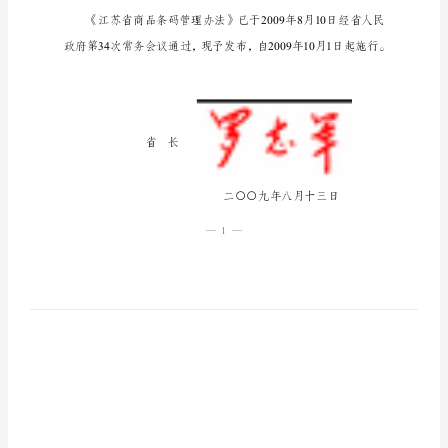
法
(省
江
苏
省
人
政
府
令
56
号)
56
第
猾
靜
浏