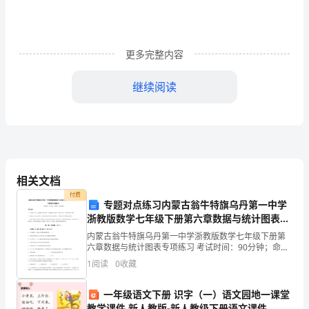
濩
唸
翮
更多完整内容
鎗
继续阅读
涔
鮞
鬨
槢
相关文档
蜸
付费
专题对点练习内蒙古翁牛特旗乌丹第一中学
浙教版数学七年级下册第六章数据与统计图表专
颠
项练习A卷（详解版）
内蒙古翁牛特旗乌丹第一中学浙教版数学七年级下册第
縊
六章数据与统计图表专项练习 考试时间：90分钟；命题
人：校教研室考生注意：1、本卷分第I卷（选择题）和
1
阅读
0
收藏
勼
第Ⅱ卷（非选择题）两部分，满分100分，考试时间9
鋖
一年级语文下册 识字（一）语文园地一课堂
教学课件 新人教版-新人教级下册语文课件