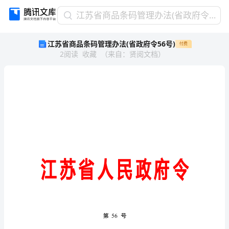
江
江苏省商品条码管理办法(省政府令56号)
苏
江苏省商品条码管理办法(省政府令56号)
付费
省
2
阅读
收藏
（
来自
：
贤阅文档
）
商
品
条
码
管
理
办