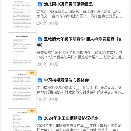
幼儿园小班元宵节活动反思
贵
司的领导和同事们保持联系。
幼儿园小班元宵节活动反思 幼儿园小班元宵节活动反
思范文一 泰州有句老话上灯圆子，落灯面,意思就是在正
公
月十三这一天家家户户都要亲自做圆子，吃圆子，在正
此致
2
阅读
0
收藏
月十八的时候呢将会吃面，意味着新的一年真正
司
敬礼
实
冀教版六年级下册数学 期末检测卷精品【a
卷】
XX
习
冀教版六年级下册数学 期末检测卷一.选择题(共8题，共
16分)1.“去年我县油菜籽产量比前年增产二成五”这句话
期
的意思是（ ）。A.去年我县油菜籽产量比前年增产
2
阅读
0
收藏
25000kB.去年我县油菜籽产量比前
满
付费
后，
学习楷模廖俊波心得体会
学习楷模廖俊波心得体会 __，扎实工作，廉洁奉公，身
顺
体力行的把党的方针政策落实到基层和群众中去，真心
实意为人民造福——这是书记对“全国优秀县委书记”廖俊
利
1
阅读
0
收藏
波同志的高度评价。作为一个共产党员，我们要
转
付费
2024年施工车辆租赁协议样本
正
2024年施工车辆租赁协议样本____年施工车辆租赁协议
样本甲方：[甲方名称]地址：[甲方地址]联系人：[甲方联