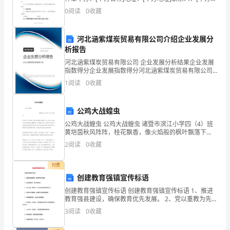
并
系人]联系电话：[甲方联系电话]乙方：[乙方名称]地址：
0
阅读
0
收藏
[乙方地址]联系人：[乙方联系人
继
续
河北涵紫煤炭贸易有限公司介绍企业发展分
析报告
在
河北涵紫煤炭贸易有限公司 企业发展分析结果企业发展
贵
指数得分企业发展指数得分河北涵紫煤炭贸易有限公司
综合得分说明：企业发展指数根据企业规模、企业创
1
阅读
0
收藏
新、企业风险、企业活力四个维度对企业发展情况进行
公
评价。
司
公鸡大战蝗虫
工
公鸡大战蝗虫 公鸡大战蝗虫 诸暨市滨江小学四（4）班
黄垲茵秋风阵阵，桂花飘香，像火焰般的枫叶飘落下
来，仿
作。
2
阅读
0
收藏
我
付费
创建教育强镇宣传标语
非
创建教育强镇宣传标语 创建教育强镇宣传标语 1、推进
常
教育强县建设，确保教育优先发展。 2、党以重教为先，
政以兴教为本。 3、抓住机遇，乘势而上，努力实现创建
3
阅读
0
收藏
感