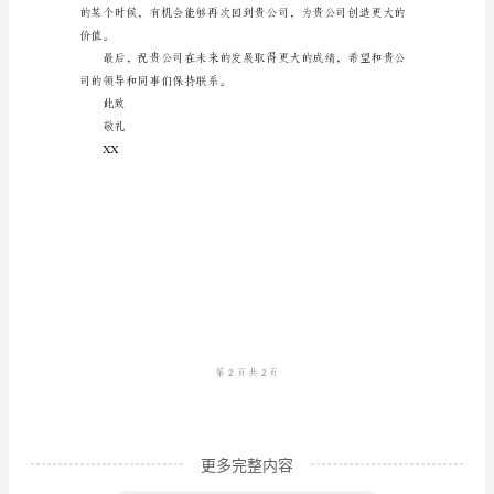
职业生涯中受益匪浅。
报
告
尊
敬
的
领
导：
您
好！
我
是
贵
更多完整内容
公