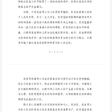
报
告
2024
年
大
学
生
展和职业目标。
寒
假
工
辞
职