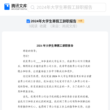
2024
2024年大学生寒假工辞职报告
年
2024年大学生寒假工辞职报告
付费
大
3
阅读
收藏
（
来自
：
尚阅文库
）
学
生
寒
假
工
辞
尊敬的领导：
职
您好！