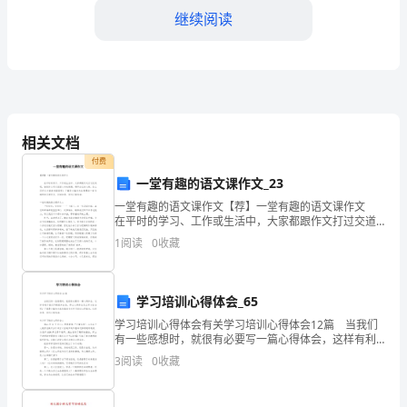
继续阅读
司
____
年
毕
相关文档
业
付费
的
一堂有趣的语文课作文_23
大
一堂有趣的语文课作文【荐】一堂有趣的语文课作文
在平时的学习、工作或生活中，大家都跟作文打过交道
顺利完成他们的工作。
吧，借助作文可以宣泄心中的情感，调节自己的心情。
学
1
阅读
0
收藏
怎么写作文才能避免踩雷呢？下面是小编为大家整理的
一
生
学习培训心得体会_65
员
学习培训心得体会有关学习培训心得体会12篇 当我们
工，
有一些感想时，就很有必要写一篇心得体会，这样有利
于我们不断提升自我。那么心得体会怎么写才恰当呢？
3
阅读
0
收藏
我
下面是小编为大家收集的有关学习培训心得体会，仅供
价值。
在