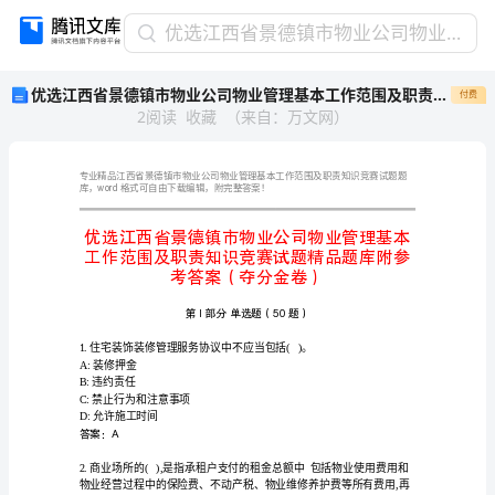
优
优选江西省景德镇市物业公司物业管理基本工作范围及职责知识竞赛试题精品题库附参考答案（夺分金卷）
选
优选江西省景德镇市物业公司物业管理基本工作范围及职责知识竞赛试题精品题库附参考答案（夺分金卷）
付费
江
2
阅读
收藏
（
来自
：
万文网
）
西
省
景
德
word
库，
镇
市
物