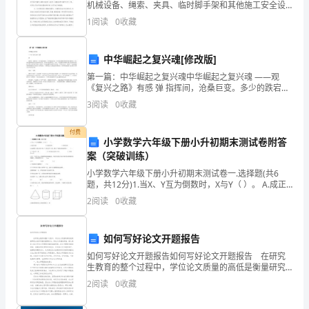
机械设备、绳索、夹具、临时脚手架和其他施工安全设
景
D:电子保安系统
施进行检查,特别是要检查夹具的有关零件是否灵活牢靠,
1
阅读
0
收藏
剪刀夹悬意空吊起后夹具是否自动拉笼,夹板齿或橡
德
中华崛起之复兴魂[修改版]
镇
第一篇：中华崛起之复兴魂中华崛起之复兴魂 ——观
市
《复兴之路》有感 弹 指挥间，沧桑巨变。多少的跌宕起
伏，多少的波谲云诡，多少充满戏剧性和转折性的关键
3
阅读
0
收藏
物
时刻，将人类历史演绎成悲喜交加的时代正剧。在世界
历史
业
付费
小学数学六年级下册小升初期末测试卷附答
案（突破训练）
公
小学数学六年级下册小升初期末测试卷一.选择题(共6
司
题，共12分)1.当X、Y互为倒数时，X与Y（ ）。 A.成正
比例 B.成反比例 C.不成比例2.如果把10
2
阅读
0
收藏
物
业
如何写好论文开题报告
管
如何写好论文开题报告如何写好论文开题报告 在研究
生教育的整个过程中，学位论文质量的高低是衡量研究
理
生培养质量的重要标志。而论文质量的高低，很大程度
2
阅读
0
收藏
上取决于论文开题报告做的细致程度。论文开题报告做
的
基