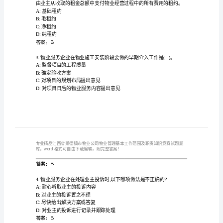
业
公
司
物
A:装修押金
B:违约责任
业
C:禁止行为和注意事项
管
D:允许施工时间
答案：A
理
基
本
A:基础租约