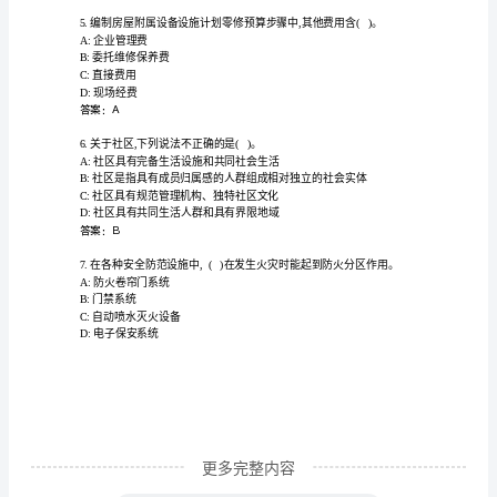
工
B:毛租约
作
C:净租约
D:纯租约
范
答案：B
围
及
A:监督项目的工程质量
职
B:确定验收方案
C:对项目的规划布局提出意见
责
D:对项目日后的物
知
识
竞
更多完整内容