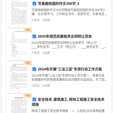
写美丽校园的作文300字_3
答
C:直接费用
写美丽校园的作文300字精选写美丽校园的作文300字3
D:现场经费
篇 在日常学习、工作和生活中，说到作文，大家肯定
案
都不陌生吧，作文是由文字组成，经过人的思想考虑，
2
阅读
0
收藏
答案：A
通过语言组织来表达一个主题意义的文体。那么问题
（夺
付费
2025年规范房屋租赁合同转让范本
6.关于社区,下列说法不正确的是()。
分
2025年规范房屋租赁合同转让范本甲方（转让方）：
____身份证号：____乙方（受让方）：____身份证号：____
金
丙方（出租方）：____营业执照号：____鉴于甲方与丙方
1
阅读
0
收藏
已签订《房屋租赁合同》（
卷）
付费
2024年开展“三治三促”专项行动工作方案
优
答案：B
2024年开展“三治三促”专项行动工作方案一、背景与目
标随着时代的快速发展和社会问题的日益突出，为了加
选
强社会治理和提升人民群众的获得感、幸福感，我国决
3
阅读
0
收藏
定在2024年开展“三治三促”专项行动。该专项行动
江
A:防火卷帘门系统
付费
安全技术_建筑施工_砌块工程施工安全技术
西
B:门禁系统
措施
省
C:自动喷水灭火设备
砌块工程施工安全技术措施 1、上班前,应对各种起重