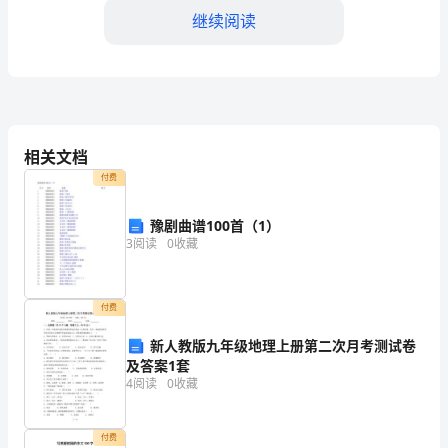
赛
继续阅读
试
word
库，
题
答案：B
精
相关文档
付费
品
A:耐心听取业主的投诉内容
豫剧曲谱100首（1）
题
B:对业主的投诉置之不理
3
阅读
0
收藏
C:尽快给出解决方案或答复
库
D:对业主的投诉进行记录并跟踪处理
付费
附
答案：B
新人教版九年级地理上册第二次月考测试卷
及答案1套
参
4
阅读
0
收藏
A:企业管理费
考
付费
B:委托维修保养费