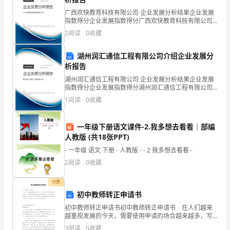
用
广西欢快教育科技有限公司 企业发展分析结果企业发展
知
指数得分企业发展指数得分广西欢快教育科技有限公司
综合得分说明：企业发展指数根据企业规模、企业创
2
阅读
0
收藏
识
新、企业风险、企业活力四个维度对企业发展情况进行
评价。
成
湖州润汇通信工程有限公司介绍企业发展分
析报告
管理内容上的差异
为
湖州润汇通信工程有限公司 企业发展分析结果企业发展
知
指数得分企业发展指数得分湖州润汇通信工程有限公司
综合得分说明：企业发展指数根据企业规模、企业创
1
阅读
0
收藏
新、企业风险、企业活力四个维度对企业发展情况进行
识
评价。
经
一年级下册语文课件-2.我多想去看看｜部编
人教版 (共18张PPT)
济
- 一年级 语文 下册 - 人教版 - - 2 我多想去看看 -
时
2
阅读
0
收藏
代
付费
初中教师转正申请书
的
初中教师转正申请书初中教师转正申请书 在人们越来
真
越重视发展的今天，需要使用申请的场合越来越多，写
申请书的时候要注意内容的完整。为了让您在写申请书
3
阅读
0
收藏