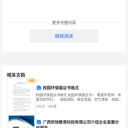
界
讨
更多完整内容
论
继续阅读
的
热
门
话
相关文档
题。
付费
拥
校园环保倡议书格式
段的产物。
校园环保倡议书格式 校园环保倡议书1 敬爱的老师、亲
有
爱的同学们： 绿树成阴、鲜花竞放、空气清新、地面
洁净这是人人都喜爱的校园环境。可是在校园中，不少
3
阅读
0
收藏
和
人的所作所为却让人很是痛心：教室里，地上的小纸屑
运
广西欢快教育科技有限公司介绍企业发展分
析报告