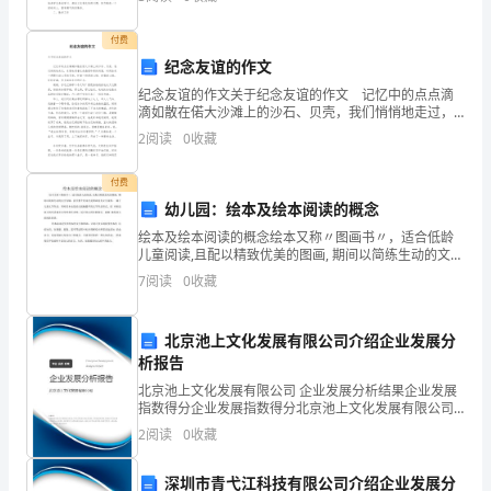
正
中更加简单方便，下面是小编收集整理的初中教师转正
申请
动
付费
组织及其组织目标紧紧联系在
纪念友谊的作文
力。
纪念友谊的作文关于纪念友谊的作文 记忆中的点点滴
管理重心的差异
滴如散在偌大沙滩上的沙石、贝壳，我们悄悄地走过，
知
贪婪地看着这些晶莹珍贵的财富，时而拾起一两颗打动
2
阅读
0
收藏
心灵的贝壳，怀着一份爱的心情、珍惜的心情，好好收
识
藏
付费
管
幼儿园：绘本及绘本阅读的概念
理
绘本及绘本阅读的概念绘本又称〃图画书〃，适合低龄
儿童阅读,且配以精致优美的图画, 期间以简练生动的文字
在
为辅，甚至整个绘本全是图画没有文字说明， 属于儿童
7
阅读
0
收藏
文学作品，同时绘本也是幼儿接触最早的文学作品形式
当
北京池上文化发展有限公司介绍企业发展分
今
析报告
的
北京池上文化发展有限公司 企业发展分析结果企业发展
指数得分企业发展指数得分北京池上文化发展有限公司
企
综合得分说明：企业发展指数根据企业规模、企业创
2
阅读
0
收藏
新、企业风险、企业活力四个维度对企业发展情况进行
评价。
业
深圳市青弋江科技有限公司介绍企业发展分