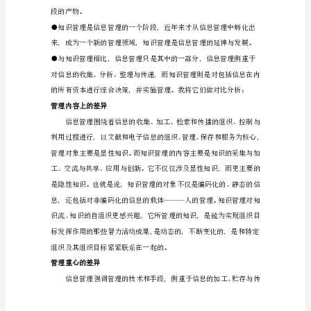
关
系
知
识
管
理
是
近
年
告、计划报告等。
来
受
到
各