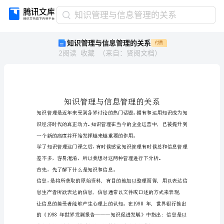
知
知识管理与信息管理的关系
识
知识管理与信息管理的关系
付费
管
2
阅读
收藏
（
来自
：
贤阅文档
）
理
与
信
息
管
理
的