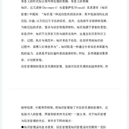
关
系
知
识
首先，先了解下什么是知识和信息。
管
理
与
信
息
管
理
的