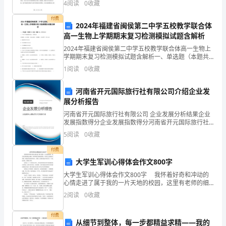
4
阅读
0
收藏
注重理论学习，通过学习宏观经济学、微观经济学、计
了
量经济学
付费
2024年福建省闽侯第二中学五校教学联合体
河
高一生物上学期期末复习检测模拟试题含解析
山;
2024年福建省闽侯第二中学五校教学联合体高一生物上
学期期末复习检测模拟试题含解析一、单选题（本题共
10小题，每题3分，共30分）1、下列关于细胞器的叙
太
1
阅读
0
收藏
述，正确的是( )①线粒体 ②叶绿体 ③高尔基
阳
河南省开元国际旅行社有限公司介绍企业发
展分析报告
从
河南省开元国际旅行社有限公司 企业发展分析结果企业
南
发展指数得分企业发展指数得分河南省开元国际旅行社
有限公司综合得分说明：企业发展指数根据企业规模、
5
阅读
0
收藏
方
企业创新、企业风险、企业活力四个维度对企业发展情
况进
付费
照
大学生军训心得体会作文800字
耀
大学生军训心得体会作文800字 我怀着好奇和冲动的
心情走进了属于我的一片天地的校园，这里有老师的细
到
心照顾，师哥师姐们热情的帮助，同学们之间的相互帮
2
阅读
0
收藏
助，使我在很短的时间内，对浙江工商职业技术学院有
了
他
付费
从细节到整体，每一步都精益求精——我的