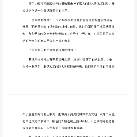
说
天地和人的创造
北
欧
然后，在美仑美奂的天地中间，
盛
博尔的儿子们修筑了河山;
传
的
太阳从南方照耀到他们的宫墙，
民
间
大地上，绿色的韭葱开始萌芽。
神
—《西比尔预言书》
话
传
说
始计划创造一个舒适而美丽的世界。