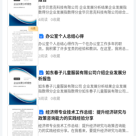
的
金华贝思克科技有限公司 企业发展分析结果企业发展指
数得分企业发展指数得分金华贝思克科技有限公司综合
天
得分说明：企业发展指数根据企业规模、企业创新、企
4
阅读
0
收藏
业风险、企业活力四个维度对企业发展情况进行评价。
该企
地
付费
办公室个人总结心得
成为满天的繁星，照亮了整个世界。
中
办公室个人总结心得作为一个在办公室工作多年的职
间，
员，我积累了许多宝贵的经验和教训。在这里，我将总
结和分享我的办公室工作心得，以期对其他人有所启发
2
阅读
0
收藏
和帮助。首先，作为一名办公室职员，我们要时刻保持
博
积极的工作
尔
如东春子儿童服装有限公司介绍企业发展分
析报告
的
如东春子儿童服装有限公司 企业发展分析结果企业发展
儿
指数得分企业发展指数得分如东春子儿童服装有限公司
综合得分说明：企业发展指数根据企业规模、企业创
3
阅读
0
收藏
新、企业风险、企业活力四个维度对企业发展情况进行
子
评价。
经济师专业技术工作总结：提升经济研究与
们
政策咨询能力的实践经验分享
修
经济师专业技术工作总结：提升经济研究与政策咨询能
的。
力的实践经验分享。在我看来，要提升经济研究与政策
筑
咨询能力，需要具备坚实的理论基础。在大学时代，我