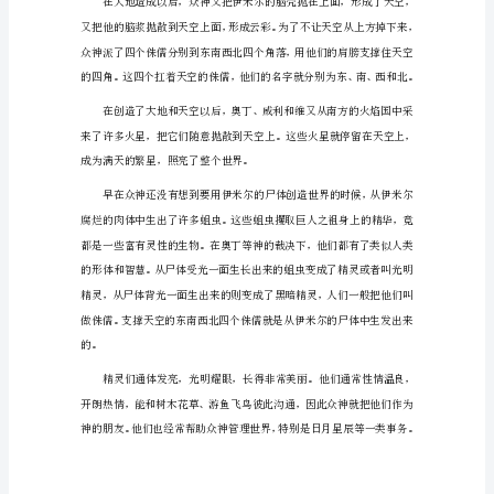
北
欧
盛
创
的
烂的伊米尔的庞大尸体失声喊叫起来：
民
间
神
话
传
说
(一)
天