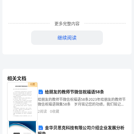
地
和
更多完整内容
人
的
继续阅读
创
造
然
后，
相关文档
付费
在
给朋友的教师节微信祝福语58条
美
给朋友的教师节微信祝福语58条2023年给朋友的教师节
微信祝福语锦集58条 岁月铭记您的功绩，我们铭记您
仑
的声音；岁月改变您的容颜，我们心中不变的是您的身
2
阅读
0
收藏
影。老师，虽然离开了您，但您还经常出此刻我
美
金华贝思克科技有限公司介绍企业发展分析
奂
报告