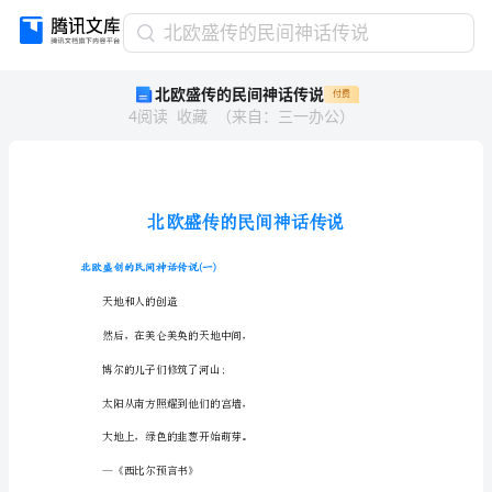
北
北欧盛传的民间神话传说
欧
北欧盛传的民间神话传说
付费
盛
4
阅读
收藏
（
来自
：
三一办公
）
传
的
民
间
神
话
传
北欧盛创的民间神话传说(一)