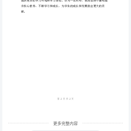
业
发
学方式，使课堂更加活跃和有趣。
展
心
得
作
为
一
训，不断完善自己的教学方
名
教
师，
核
心
更多完整内容