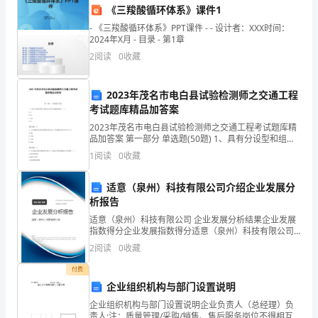
十
《三羧酸循环体系》课件1
- 《三羧酸循环体系》PPT课件 - - 设计者：XXX时间：
分
2024年X月 - 目录 - 第1章
重
2
阅读
0
收藏
要
2023年茂名市电白县试验检测师之交通工程
的。
考试题库精品加答案
2023年茂名市电白县试验检测师之交通工程考试题库精
核
品加答案 第一部分 单选题(50题) 1、具有分设型和组合
型的安全护栏防撞级别为（ ）。
心
1
阅读
0
收藏
A.AB.AmC.SamD.SS【答案】：B2、反光膜
素
适意（泉州）科技有限公司介绍企业发展分
析报告
养
适意（泉州）科技有限公司 企业发展分析结果企业发展
包
指数得分企业发展指数得分适意（泉州）科技有限公司
综合得分说明：企业发展指数根据企业规模、企业创
2
阅读
0
收藏
括
新、企业风险、企业活力四个维度对企业发展情况进行
评价。
付费
扎
企业组织机构与部门设置说明
实
企业组织机构与部门设置说明企业负责人（总经理）负
责人:注：质量管理/采购/销售、售后服务岗位不得相互