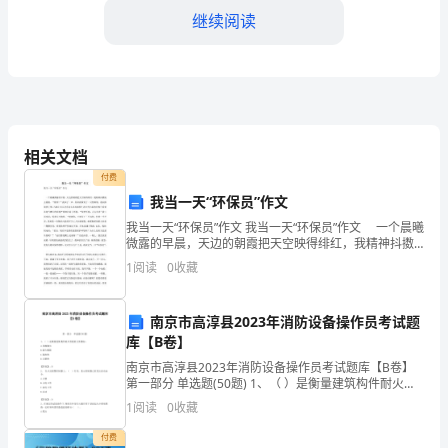
素
继续阅读
养
和
专
业
相关文档
发
付费
我当一天“环保员”作文
展
我当一天“环保员”作文 我当一天“环保员”作文 一个晨曦
方法和新思路。
微露的早晨，天边的朝霞把天空映得绯红，我精神抖擞
对
地去晨跑。“哎呀！”我叫了一声，原来我踩到了一只塑料
1
阅读
0
收藏
袋。我向四周望了望，马路上怎么会有这么多
于
我
南京市高淳县2023年消防设备操作员考试题
库【B卷】
来
南京市高淳县2023年消防设备操作员考试题库【B卷】
第一部分 单选题(50题) 1、（ ）是衡量建筑构件耐火性
说
能的主要指标。A.承载能力B.耐火极限C.隔热性D.完整性
1
阅读
0
收藏
【答案】：B2、 在火灾
是
献。
付费