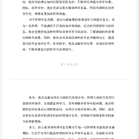
展
升。
心
得
核
心
素
养
与
教
师
专