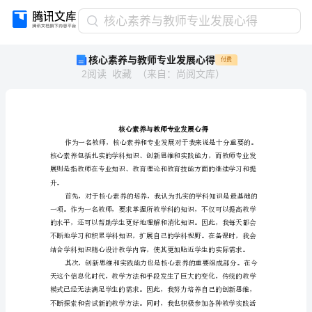
核
核心素养与教师专业发展心得
心
核心素养与教师专业发展心得
付费
素
2
阅读
收藏
（
来自
：
尚阅文库
）
养
与
教
师
专
业
发