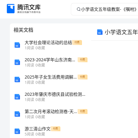
小
学
相关文档
小学语文五年
语
大学社会理论活动的总结
付费
文
1
阅读
0
收藏
2023-2024学年山东济南回民中学数学人教版七年级下册数据的收集、整理与描述章节测评试题（详解版）
五
付费
1
阅读
0
收藏
年
2025年子女生活费用调解离婚合同范文
付费
1
阅读
0
收藏
级
2023年肇庆市德庆县试验检测师之交通工程考试题库附参考答案【能力提升】
1
阅读
0
收藏
教
第二次月考滚动检测卷-天津南开大附属中八年级物理长度和时间的测量难点解析试题（解析卷）
付费
案-
1
阅读
0
收藏
2
游三清山作文
付费
《嘱
3
5
阅读
0
收藏