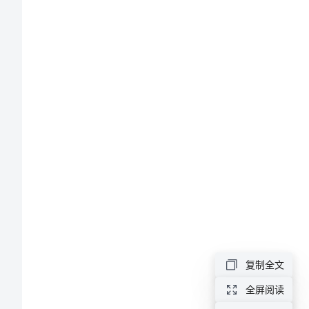
咐》
教
学
设
1
计
之
1
四
2
教
3
学
复制全文
目
全屏阅读