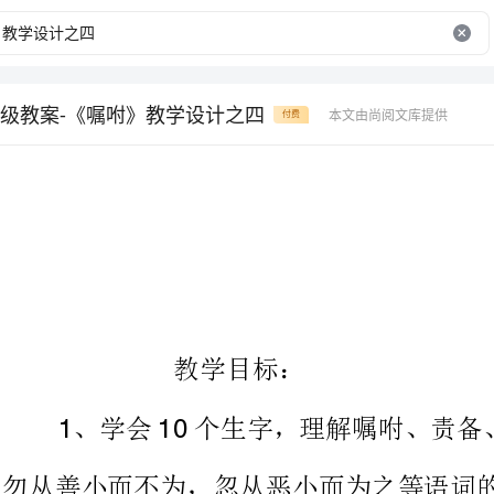
级教案-《嘱咐》教学设计之四
本文由尚阅文库提供
付费
教学目标：
110
勿从善小而不为，忽从恶小而为之等语词的意思。
、初步学会抓住重点词句深入理解课文的阅读方法。