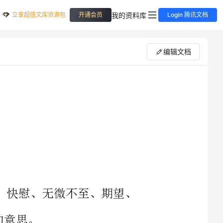
立享超值文库资源包
我的资料库
开通会员
Login 腾讯文档
编辑文档
、学会个生字，理解嘱咐、责备、快慰、无微不至、期望、
、感受母亲勤劳善良的美德，领悟母爱的教育。培养热爱祖国，