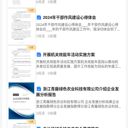
6
阅读
0
收藏
付费
2024年干部作风建设心得体会
2024年干部作风建设心得体会____年干部作风建设心得
体会在____年的干部作风建设工作中，我深切体会到了作
风建设的重要性和必要性。干部作风不仅关乎干部个人
7
阅读
0
收藏
的形象和素质，更关乎党风廉政建设和群众满意
付费
开展机关效能年活动实施方案
第页
1
开展机关效能年活动实施方案机关效能年是指以推动机
关单位实现高质量发展、提升工作效能为目标的年度工
作活动。为了更好地开展机关效能年活动，下面将提出
3
阅读
0
收藏
一份实施方案。一、活动目标1. 提高机关单位的工作效
能，
浙江青藤绿色农业科技有限公司介绍企业发
展分析报告
浙江青藤绿色农业科技有限公司 企业发展分析结果企业
发展指数得分企业发展指数得分浙江青藤绿色农业科技
有限公司综合得分说明：企业发展指数根据企业规模、
3
阅读
0
收藏
企业创新、企业风险、企业活力四个维度对企业发展情
况进
付费