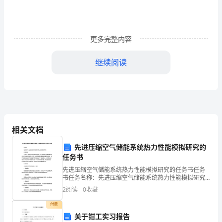
方：
_____________________
乙
方：
更多完整内容
_____________________
签
继续阅读
订
日
期：
_____________________
WORD
甲方：_________
文
相关文档
档/A4
乙方：_________
先进压缩空气储能系统热力性能模拟研究的
打
任务书
印/
先进压缩空气储能系统热力性能模拟研究的任务书任务
可
书任务名称：先进压缩空气储能系统热力性能模拟研究
编
任务背景：近年来，随着可再生能源的快速发展，风力
2
阅读
0
收藏
发电和太阳能发电成为未来代表性的清洁能源。然而，
辑
由于其能
付费
关于钳工实习报告