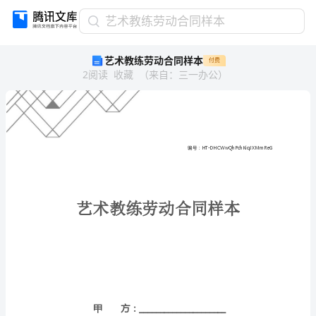
艺
艺术教练劳动合同样本
术
艺术教练劳动合同样本
付费
教
2
阅读
收藏
（
来自
：
三一办公
）
练
劳
动
合
同
样
本