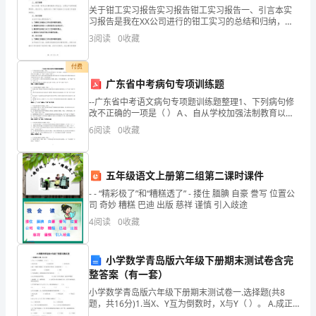
_________工作。
关于钳工实习报告实习报告钳工实习报告一、引言本实
习报告是我在XX公司进行的钳工实习的总结和归纳，通
过实习期间的学习和实践，我对钳工工作有了更深入的
3
阅读
0
收藏
了解，提高了自己的技能和能力。二、实习背景XX公司
是一
付费
广东省中考病句专项训练题
--广东省中考语文病句专项题训练题整理1、下列病句修
改不正确的一项是（ ）Ａ、自从学校加强法制教育以来,
学生的自我保护有了很大提高，从而使家长们的忧虑情
6
阅读
0
收藏
绪得到了极大缓解。(在“保护”后添加“意识”)B
五年级语文上册第二组第二课时课件
理。
- - “精彩极了”和“糟糕透了” - 搂住 腼腆 自豪 誊写 位置公
司 奇妙 糟糕 巴迪 出版 慈祥 谨慎 引入歧途
4
阅读
0
收藏
按排的工作计划。
小学数学青岛版六年级下册期末测试卷含完
整答案（有一套）
小学数学青岛版六年级下册期末测试卷一.选择题(共8
题，共16分)1.当X、Y互为倒数时，X与Y（ ）。 A.成正
比例 B.成反比例 C.不成比例2.做一节圆柱