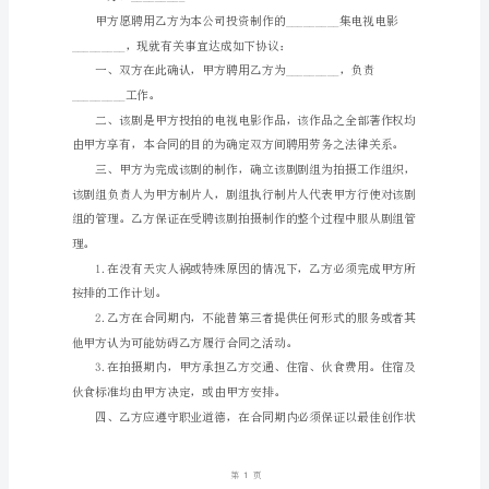
期：
_____________
编
号：
HT-
DHCWwQhPchKiqJXMmReG
艺
术
教
练
劳
动
合
同
样
本
甲