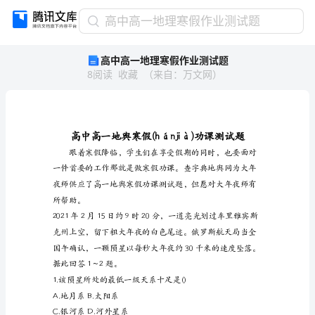
高
高中高一地理寒假作业测试题
中
高中高一地理寒假作业测试题
高
8
阅读
收藏
（
来自
：
万文网
）
一
地
理
寒
假
作
业