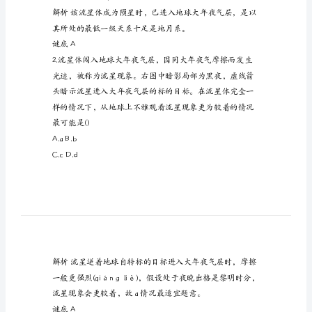
测
试
所帮助。
题
高
中
高
据此回答1～2题。
一
地
A.地月系B.太阳系
舆
C.银河系D.河外星系
寒
假
(hánjià)