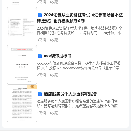
2
阅读
0
收藏
假
其吸收下列哪种物质（ ）A.氨基酸 B.甘油
()
功
2024证券从业资格证考试《证券市场基本法
律法规》全真模拟试卷A卷
课。
2024证券从业资格证考试《证券市场基本法律法规》全
真模拟试卷A卷考试须知：1、考试时间：120分钟，本
查
卷满分为100分。 2、请首先按要求在试卷的指定位置填
3
阅读
0
收藏
夜气
写您的姓名、准考证号等信息。 3、请仔细阅
字
典
xxx装饰投标书
xxxxxxx有限公司x#综合大楼、x#生产大楼装饰工程投
地
标 文 件投标人：xxxxxxxxxx装饰有限公司（盖单位章）
法定代表人或其委托代理人：（签字）xxxx年xx月xx3日
舆
2
阅读
0
收藏
目 录一
网
付费
酒店服务员个人原因辞职报告
为
酒店服务员个人原因辞职报告亲爱的酒店管理部门领
大
导：我写这封辞职报告，是希望能够表达我个人的原
因，并向您解释我决定离开目前的职位的情况。首先，
1
阅读
0
收藏
我想感谢您给予我在酒店服务部门工作的机会，并让我
年
能够在这个行
夜