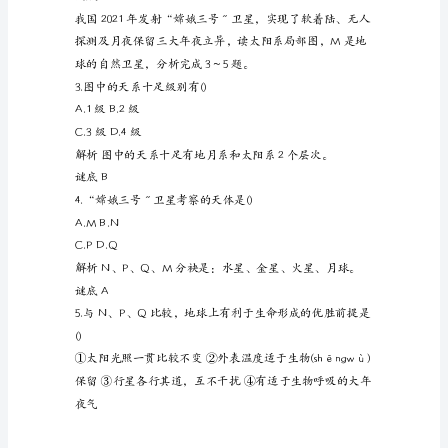
功
谜底A
课
测
试
题
跟
着
最可能是()
寒
A.aB.b
假
C.cD.d
降
临，
学