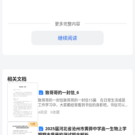
生
们
在
更多完整内容
享
继续阅读
受
假
期
的
相关文档
同
谜底A
致哥哥的一封信_6
时，
致哥哥的一封信致哥哥的一封信15篇 在日常生活或是
也
工作学习中，大家都经常看到书信的身影吧，书信可以
传达自己的思想感情。你知道书信怎样才能写的好吗？
4
阅读
0
收藏
下面是小编帮大家整理的致哥哥的一封信，供大家参考
要
付费
球
面
2025届河北省沧州市黄骅中学高一生物上学
期期末质量检测试题含解析