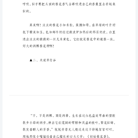
一
路
桂
▲一、浦阳樱花港
花
香
五
年
级
作
文
散
步
似的。