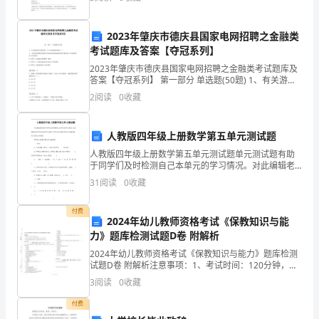
宠
2023年肇庆市德庆县国家电网招聘之金融类
物
考试题库及答案【夺冠系列】
小
2023年肇庆市德庆县国家电网招聘之金融类考试题库及
答案【夺冠系列】 第一部分 单选题(50题) 1、有关游泳
狗)。
池水质标准，以下叙述错误的是( )。A.一次充水和使用过
2
阅读
0
收藏
程中补充水的水质标准应符合
▲
一、
人教版四年级上册数学第五单元测试题
人教版四年级上册数学第五单元测试题单元测试题有助
浦
于同学们及时检测自己本单元的学习情况。对此编辑老
师为四年级的同学们提供了四年级上册数学第五单元测
31
阅读
0
收藏
阳
试题，供大家复习时使用!四年级上册数学第五单元测试
题一、
樱
付费
2024年幼儿教师资格考试《保教知识与能
花
力》题库检测试题D卷 附解析
2024年幼儿教师资格考试《保教知识与能力》题库检测
港
试题D卷 附解析注意事项：1、考试时间：120分钟，本
卷满分为150分。 2、请首先按要求在试卷的指定位置填
3
阅读
0
收藏
“好
写您的姓名、准考证号等信息。 3、请仔细
付费
香