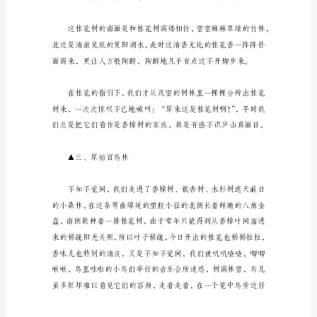
的
小
路
依
旧，
散
好大的两棵桂花树啊！
步
的
时
▲二、夹道翠竹谷
间
照
常，
散