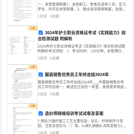
再
一、食堂管理制度1、本院职工、患者及进修人员、实习
学生，均可在食堂就餐。2、健全各项规章制度，加强管
加
理，严格成本核算，提高质量，减少成本，保障职工伤
1
阅读
0
收藏
病员等就餐准时、按质、按量就餐。3、常常深入科室听
一
取
付费
2024年护士职业资格证考试《实践能力》综
只
合检测试题 附解析
四
2024年护士职业资格证考试《实践能力》综合检测试题
附解析考试须知：1、考试时间：120分钟，本卷满分为
只
380分。 2、请首先按要求在试卷的指定位置填写您的姓
3
阅读
0
收藏
名、准考证号等信息。 3、请仔细阅读各种
腿
付费
服装销售优秀员工年终总结2024年
的
▲三、原始百鸟林
服装销售优秀员工年终总结2024年____年服装销售优秀
“土
员工年终总结一、概述在过去的一年里，我很荣幸地成
为了公司服装销售部门的一员。这一年对于我来说既充
2
阅读
0
收藏
实又有挑战，但通过不断努力和学习，我成功地达到了
豆”
付费
(我
造价师网络培训考试试卷及答案
家
1.预应力锚杆施工工艺主要包括：钻孔、杆体制作与安
放、注浆及张拉与（ ）等。A.绑扎钢筋B.浇筑混凝土C.
的
锁定D.支模 【正确答案】：C----------------------------
3
阅读
0
收藏