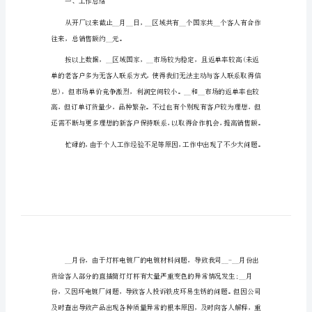
企业年度工作总结800字1
企
业
年
度
工
作
专业知识和专业技能。
总
结
800
字
企
一、工作总结
业
年