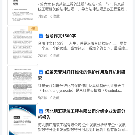
工
- 第六章 信息系统工程的法规与标准 - 第一节 与信息系
统工程相关的法律法规一、导言法律法规是IS工程监理
作
的根本根据；在信息系统工程监理中，它们发挥的作用
7
阅读
0
收藏
为：引导与推动约束与标
历
付费
程
台阶作文1500字
们失去了一个理想的大客户。
作
台阶作文1500字 人生，总是沿着台阶拾级而上，攀登
一个又一个的顶峰。当你经过一番艰辛的奋斗，最后站
为
在高高的山巅，望着连绵群峦，心中可曾涌起征服后的
2
阅读
0
收藏
成就感？回望被你踩在脚下的山地，心中是否泛起“山
__
红景天苷对肝纤维化的保护作用及其机制研
的
究
一
红景天苷对肝纤维化的保护作用及其机制研究红景天苷
（rhodiola glycoside）是从红景天植物（Rhodiola
名
rosea L.）中提取出来的有效成分，被广泛应用于传统草
5
阅读
0
收藏
药和中医中作为一种保
员
为止。
河北朋汇建筑工程有限公司介绍企业发展分
工
析报告
河北朋汇建筑工程有限公司 企业发展分析结果企业发展
我
指数得分企业发展指数得分河北朋汇建筑工程有限公司
综合得分说明：企业发展指数根据企业规模、企业创