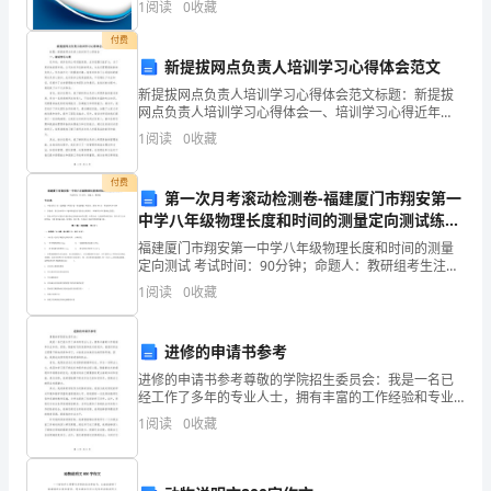
深
1
阅读
0
收藏
新、企业风险、企业活力四个维度对企业发展情况进行
评价。
深
付费
新提拔网点负责人培训学习心得体会范文
感
新提拔网点负责人培训学习心得体会范文标题：新提拔
二、工作计划及个人要求
网点负责人培训学习心得体会一、培训学习心得近年
到
来，我所在的公司迅猛发展，业务范围日益扩大，为了
1
阅读
0
收藏
更好地拓展市场，公司决定开设新的网点，为此还需要
__
提拔新的负
付费
之
第一次月考滚动检测卷-福建厦门市翔安第一
中学八年级物理长度和时间的测量定向测试练习
蓬
题（解析版）
福建厦门市翔安第一中学八年级物理长度和时间的测量
定向测试 考试时间：90分钟；命题人：教研组考生注
勃
意：1、本卷分第I卷（选择题）和第Ⅱ卷（非选择题）两
1
阅读
0
收藏
部分，满分100分，考试时间90分钟2、答卷前，考
发
展
进修的申请书参考
进修的申请书参考尊敬的学院招生委员会：我是一名已
的
经工作了多年的专业人士，拥有丰富的工作经验和专业
知识。然而，随着时代的发展和技术的进步，我意识到
1
阅读
0
收藏
热
自己需要不断地进修和学习，才能适应快速变化的职场
环境。因
气