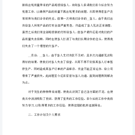
度
往来，总销售额约__元。
工
作
总
结
800
字
1
即
将
过
去