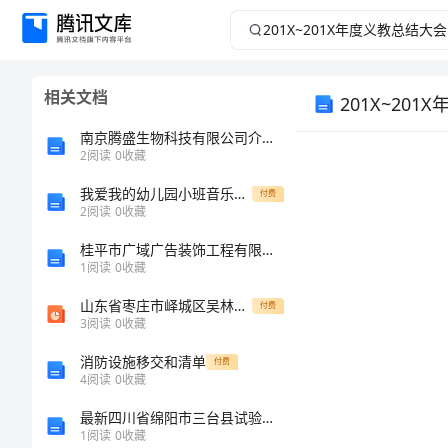
201X~201X
年
相关文档
201X~20
度
南京腾盛生物科技有限公司介绍企业发展分析报告
义
2
阅读
0
收藏
教
我爱我的幼儿园小班音乐教案
付费
2
阅读
0
收藏
总
桂平市广域广告装饰工程有限公司介绍企业发展分析报告
1
阅读
0
收藏
结
山东省枣庄市峄城区吴林街道中学八年级生物上册 第四单元 第二章 第一节第一节昆虫的生殖和发育课件 济南版
付费
3
阅读
0
收藏
大
消防设施移交和清单
付费
会
4
阅读
0
收藏
最新四川省绵阳市三台县试验检测师之交通工程考试题库汇编
1
1
阅读
0
收藏