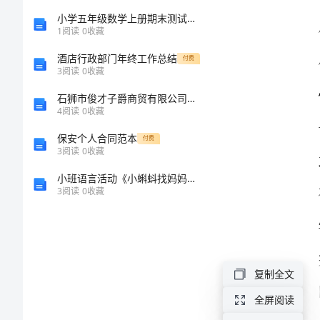
201*~201*
小学五年级数学上册期末测试卷及答案【下载】
1
阅读
0
收藏
年
酒店行政部门年终工作总结
付费
度
3
阅读
0
收藏
义
石狮市俊才子爵商贸有限公司介绍企业发展分析报告
教
4
阅读
0
收藏
总
保安个人合同范本
付费
3
阅读
0
收藏
结
小班语言活动《小蝌蚪找妈妈》教案
大
3
阅读
0
收藏
会
1
义
复制全文
教
全屏阅读
总