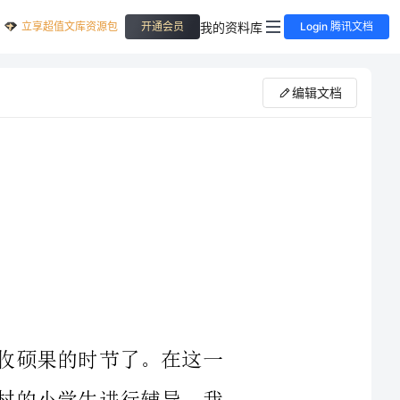
立享超值文库资源包
我的资料库
开通会员
Login 腾讯文档
编辑文档
不知不觉已经义教一年了，现在又是丰收硕果的时节了。在这一
年里，我们都是利用课余时间去给塘边村的小学生进行辅导，我
们不仅进行作业辅导和学习指导，我们还对其进行思想教育，教给他
们做人的道理，鼓励他们认真学习，培养积极向上的态度，要懂得珍