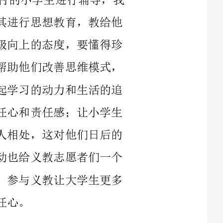
惜和感恩，逐渐学会回报父母和回馈社会；帮助他们改善思维模式，
让他们感受到社会的进步、时代的气息，唤起学习的动力和生活的追
求，树立积极的人生观；提高小学生社会责任心和责任感；让小学生
在学习到课外知识的同时，学习如何与陌生人相处，这对他们日后的
学习与成长都有一定的帮助。同时，义教活动也给义教志愿者们一个
实践的机会，提供了一个锻炼的平台，再者，参与义教让大学生更多
三、时间：初定7月2日（早上7：30分小孩子由那边出发。活
经济系四系的青年志