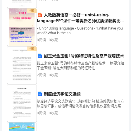
呱
过去，我深感任重道远，在党和人民的培养下，我怀着
对国
呱
付费
人教版英语高一必修一unit4-using-
坠
languagePPT课件一等奖新名师优质课获奖比
赛公开
- Unit 4Using language - Questions - 1.What have you
地
won?2.What is the sp
“妈妈，祝您节日快乐！”
时，
0
阅读
0
收藏
付费
妈
甜玉米金玉甜1号的特征特性及高产栽培技术
妈
甜玉米金玉甜1号的特征特性及高产栽培技术 摘要介绍
了金玉甜1号在大荆镇种植的特征特性
就
2
阅读
0
收藏
无
微
制度经济学论文选题
不
制度经济学论文选题篇1：班组排比句 措施感恩信复习方
法思想汇报，成语串词语法发言的借条礼仪答谢词方案
意见的例句心得体会求职信节日了心得散文个人表现标
至
0
阅读
0
收藏
书：谚语委托书的辞职稿件：征文写景收据问候语
地