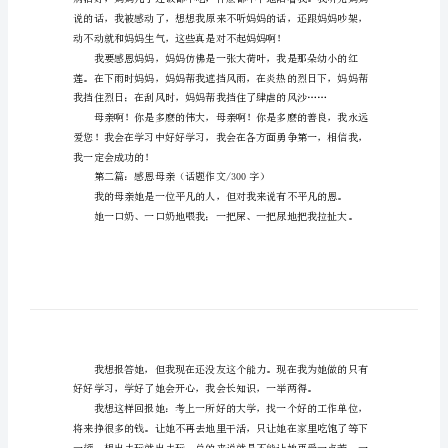
恩
母
亲
作
考！
文
300
个
触动了。
字
感
恩
母
亲
作