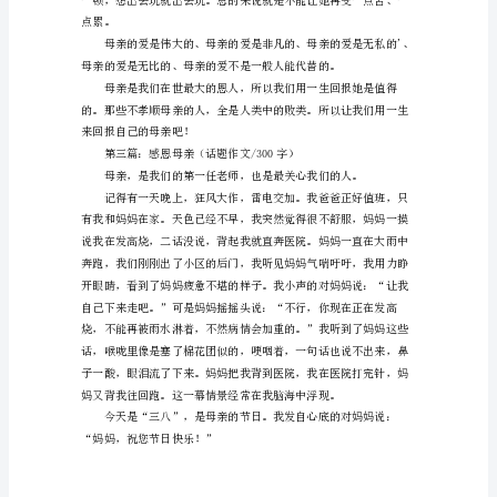
文
300
个
字
内
我一定会成功的！
容
简
介：
谁
言
寸
草