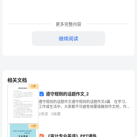
心，
报
更多完整内容
得
三
继续阅读
春
晖。
每
相关文档
当
付费
想
遵守规则的话题作文_2
起
遵守规则的话题作文遵守规则的话题作文4篇 在学习、
点累。
工作或生活中，大家都不可避免地要接触到作文吧，作
文是由文字组成，经过人的思想考虑，通过语言组织来
这
2
阅读
0
收藏
表达一个主题意义的文体。你所见过的作文是什么样的
呢
句
付费
诗，
《审计专业英语》PPT课件