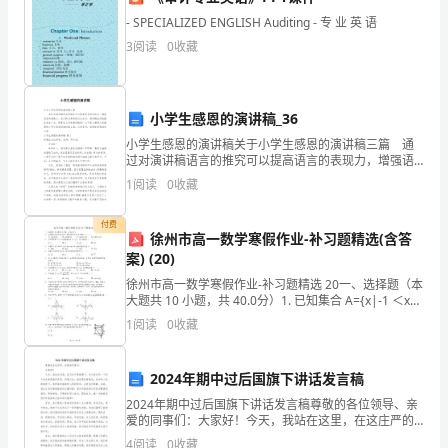
- SPECIALIZED ENGLISH Auditing - 专 业 英 语
我
3
阅读
0
收藏
的
来回报自己的母亲吧！
心
小学生感恩的演讲稿_36
灵
小学生感恩的演讲稿关于小学生感恩的演讲稿三篇 通
过对演讲稿语言的推究可以提高语言的表现力，增强语
就
言的感染力。在日新月异的现代社会中，演讲稿应用范
1
阅读
0
收藏
围愈来愈广泛，那要怎么写好演讲稿呢？以下是小编帮
轻
大家
付费
轻
徐州市高一数学寒假作业-补习题精选(含答
案) (20)
触
徐州市高一数学寒假作业-补习题精选 20一、选择题（本
大题共 10 小题，共 40.0分）1. 已知集合 A={x|-1 ＜x＜
动
4}，B={x|0＜x≤3} ，则 A∩B=（）A. {x|1≤ B.
1
阅读
0
收藏
了。
从
2024年期中过后国旗下讲话发言稿
2024年期中过后国旗下讲话发言稿尊敬的各位领导、亲
我
爱的同事们：大家好！今天，我站在这里，在这庄严的
国旗下，与大家分享一下对于未来的展望和思考。回想
4
阅读
0
收藏