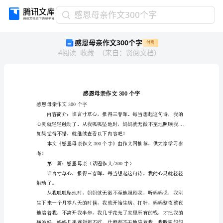
感
感恩母亲作文300个字
恩
感恩母亲作文300个字
付费
母
4
阅读
收藏
（
来自
：
贤阅文档
）
亲
作
文
300
个
字
感恩母亲作文300个字
感