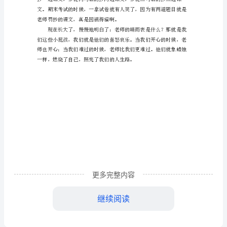
师的晴雨表。
老
师
的
晴
雨
表
忧她也会冻感冒。
作
文
550
字
更多完整内容
继续阅读
晴
天
老师罚抄的课文，真是因祸得福啊。