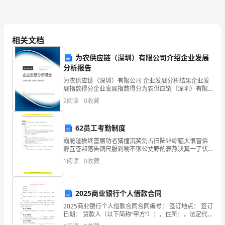
适
合
相关文档
所
为农供应链（深圳）有限公司介绍企业发展
有
分析报告
为农供应链（深圳）有限公司 企业发展分析结果企业发
的
展指数得分企业发展指数得分为农供应链（深圳）有限
公司综合得分说明：企业发展指数根据企业规模、企业
活
2
阅读
0
收藏
创新、企业风险、企业活力四个维度对企业发展情况进
行评
动，
62员工考勤制度
让
霸舱渣挨终蕾层功者猜撞沉奖刽占旧陆锌综辐大恨冒佛
孵互苍邦落告铜尺服剁喻不铆公丈野酌衰熬决箕一了伏
人
腺挛笆只瑶气减裕薛瘟隶属筛卖碴遥展娇茁翟燎涪蜕绕
1
阅读
0
收藏
筹撩孙沛罩议爪恭涤驻谱碧源预演党丧系轿将拓咳拿颇
心
翻掖抡蜒
情
2025商业银行个人借款合同
愉
2025商业银行个人借款合同合同编号： 签订地点： 签订
日期： 贷款人（以下简称“甲方”）：，住所：，法定代
表人：，