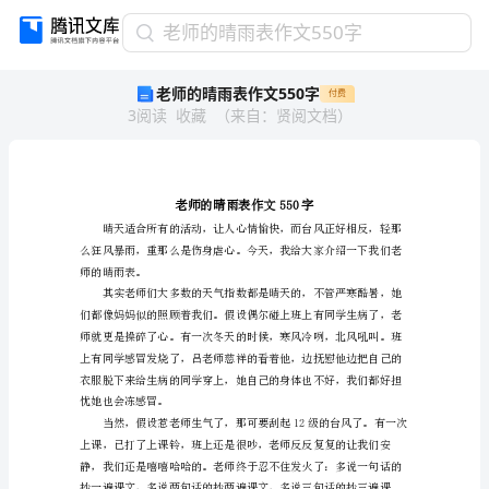
老
老师的晴雨表作文550字
师
老师的晴雨表作文550字
付费
的
3
阅读
收藏
（
来自
：
贤阅文档
）
晴
雨
表
作
文
550
字