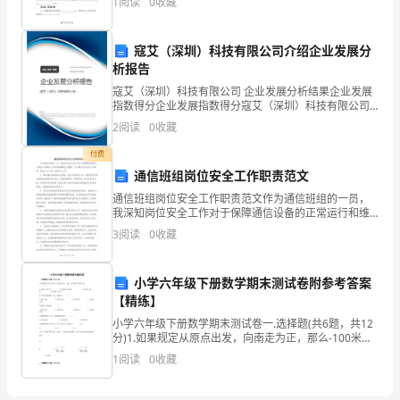
快，
1
阅读
0
收藏
而
寇艾（深圳）科技有限公司介绍企业发展分
台
析报告
风
寇艾（深圳）科技有限公司 企业发展分析结果企业发展
指数得分企业发展指数得分寇艾（深圳）科技有限公司
正
综合得分说明：企业发展指数根据企业规模、企业创
2
阅读
0
收藏
新、企业风险、企业活力四个维度对企业发展情况进行
评价。
好
付费
通信班组岗位安全工作职责范文
相
通信班组岗位安全工作职责范文作为通信班组的一员，
我深知岗位安全工作对于保障通信设备的正常运行和维
反，
护人员的身体健康至关重要。为了履行岗位安全工作职
3
阅读
0
收藏
责，我将从以下几个方面进行工作：1. 解决通信设备的
轻
安全
那
小学六年级下册数学期末测试卷附参考答案
【精练】
么
小学六年级下册数学期末测试卷一.选择题(共6题，共12
分)1.如果规定从原点出发，向南走为正，那么-100米表
狂
示的意义是（ ）。 A.向东走100米 B.向西走100米
1
阅读
0
收藏
风