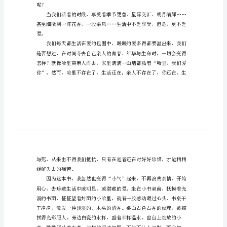
分
作
文
岸》。
只
是
因
为
那
人告别，向他们表达自己的爱意……
本
书
中
呢？