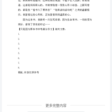
考
满
分
爱。
作
文
书
桌
上
的
台
灯
闪
更多完整内容