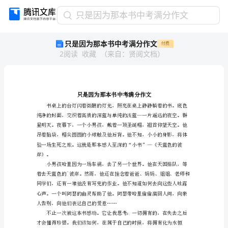
只
只是因为那本书中考满分作文
是
只是因为那本书中考满分作文
付费
因
2
阅读
收藏
（
来自
：
贤阅文档
）
为
那
本
书
中
考
满