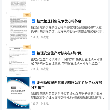
着
高
付费
贵
档案管理科创先争优心得体会
档案管理科创先争优心得体会在党的基层组织和广大党
的
员中开展创先争优，是党中央创新和加强基层党组织的
一项重大举措。开展创先争优活动，既是巩固和扩大学
1
阅读
0
收藏
深
习实践科学发展观活动成果的重要举措，又是加强党的
建设的一
蓝
付费
监理安全生产考核办法(共7页)
与
监理安全生产考核办法一 目的为严格执行监理项目部制
单
定的各项安全管理制度, 为确保监理项目部的安全生产监
理责任制的落实，杜绝各类安全违章现象,引导监理项目
2
阅读
0
收藏
部员工抓好安全生产,保障员工人生安全, 树立各级
纯
的
湖州新鲸纪创意策划有限公司介绍企业发展
分析报告
浅
湖州新鲸纪创意策划有限公司 企业发展分析结果企业发
蓝
展指数得分企业发展指数得分湖州新鲸纪创意策划有限
公司综合得分说明：企业发展指数根据企业规模、企业
1
阅读
0
收藏
创新、企业风险、企业活力四个维度对企业发展情况进
—
行评