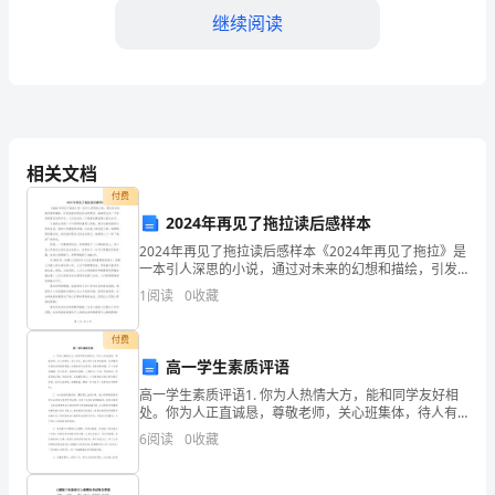
着
继续阅读
微
醺
的
缓解失去的痛苦。
灯
相关文档
光，
付费
2024年再见了拖拉读后感样本
照
2024年再见了拖拉读后感样本《2024年再见了拖拉》是
亮
一本引人深思的小说，通过对未来的幻想和描绘，引发
读者对现实社会的思考。故事发生在一个科技高度发达
1
阅读
0
收藏
的年代，人们生活在一个高度依赖机器人的社会中。小
在
付费
桌
高一学生素质评语
上
高一学生素质评语1. 你为人热情大方，能和同学友好相
处。你为人正直诚恳，尊敬老师，关心班集体，待人有
静
礼，能认真听从老师的教导，自觉遵守学校的各项规章
6
阅读
0
收藏
制度，抵制各种不良思想。有集体荣誉感，乐于为集体
静
做事