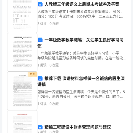
躺
人教版三年级语文上册期末考试卷及答案
人教版三年级语文上册期末考试卷及答案班级： 姓名：
着
满分：100分 考试时间：90分钟题序一二三四五六七八
九总分得分一、 请规范书写词语。méi yóu guī zé
的
3
阅读
0
收藏
美好，都有了存在的印记……
书。
一年级数学教学随笔：关注学生良好学习习
底
惯
1.
一年级数学教学随笔：关注学生良好学习习惯 小学一
色
2.
年级阶段是儿童形成各种习惯的最佳时期。在这一阶段
重视培养良好的学习习惯，不仅直接影响学生的学习成
纯
1
阅读
0
收藏
绩，在一定程度上还影响其能力、性格的发展。义务教
3.
育小学
净
付费
推荐下载 演讲材料怎样做一名诚信的医生演
4.
讲稿
的
5.
怎样做一名诚信的医生演讲稿 今天是个特殊的日子，5
封
月20号，新兴的节日，医生这个职业现在可以用这个节
6.
日来说明，就是想说爱你，但并不容易。 我非常喜欢
1
阅读
0
收藏
面，
医生这个职业，每天我们大家要面对很多患者，有正
7.
交
8.
织
精编工程建设中财务管理问题与建议
2
阅读
0
收藏
模板,内容仅供参考