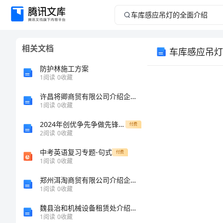
车
库
相关文档
车库感应吊灯
感
防护林施工方案
应
1
阅读
0
收藏
许昌将卿商贸有限公司介绍企业发展分析报告
吊
1
阅读
0
收藏
灯
2024年创优争先争做先锋演讲稿
付费
2
阅读
0
收藏
的
中考英语复习专题-句式
付费
1
阅读
0
收藏
全
郑州洱淘商贸有限公司介绍企业发展分析报告
面
1
阅读
0
收藏
魏县治和机械设备租赁处介绍企业发展分析报告
介
光污染。
1
阅读
0
收藏