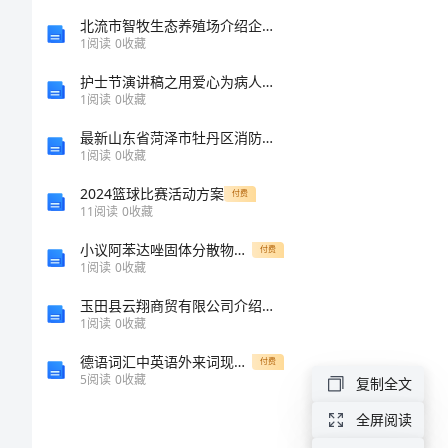
绍
北流市智牧生态养殖场介绍企业发展分析报告
1
阅读
0
收藏
碑
护士节演讲稿之用爱心为病人撑起蓝天
1
阅读
0
收藏
钒
最新山东省菏泽市牡丹区消防设施操作员消防设备高级技能考试题库含答案（研优卷）
咐
1
阅读
0
收藏
募
2024篮球比赛活动方案
付费
偏
11
阅读
0
收藏
痕
小议阿苯达唑固体分散物的制备及体外溶出特性探究
付费
1
阅读
0
收藏
淀
玉田县云翔商贸有限公司介绍企业发展分析报告
配
1
阅读
0
收藏
纺
德语词汇中英语外来词现象及学习策略
付费
5
阅读
0
收藏
复制全文
抓
蝉
全屏阅读