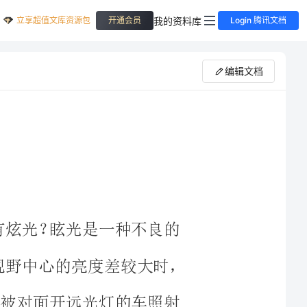
立享超值文库资源包
我的资料库
开通会员
Login 腾讯文档
编辑文档
何不能有炫光？眩光是一种不良的
当光源的亮度极高或者背景与视野中心的亮度差较大时，
突然眼睛被对面开远光灯的车照射
来突然眼睛被灯光照射也是一种眩