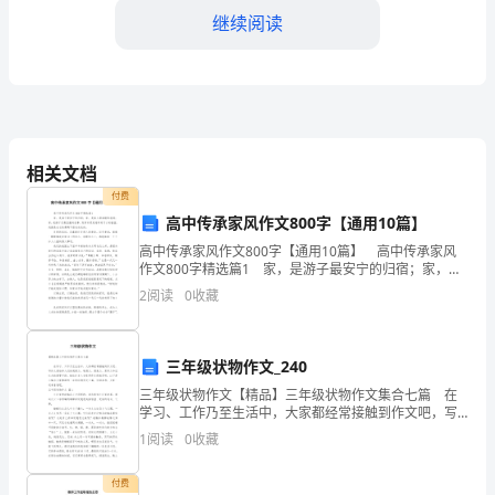
考
继续阅读
2024
年
是
我
相关文档
市
付费
高中传承家风作文800字【通用10篇】
农
高中传承家风作文800字【通用10篇】 高中传承家风
作文800字精选篇1 家，是游子最安宁的归宿；家，是
发
系统。
船儿最温暖的港湾；家，是孩子们最坚强的依靠。而家
2
阅读
0
收藏
训更是培养好子女的摇篮，我就是在它的熏陶下
办
四、农民素质不断提高
发
三年级状物作文_240
展
三年级状物作文【精品】三年级状物作文集合七篇 在
学习、工作乃至生活中，大家都经常接触到作文吧，写
提
作文是培养人们的观察力、联想力、想象力、思考力和
1
阅读
0
收藏
记忆力的重要手段。相信许多人会觉得作文很难写吧，
以
升
付费