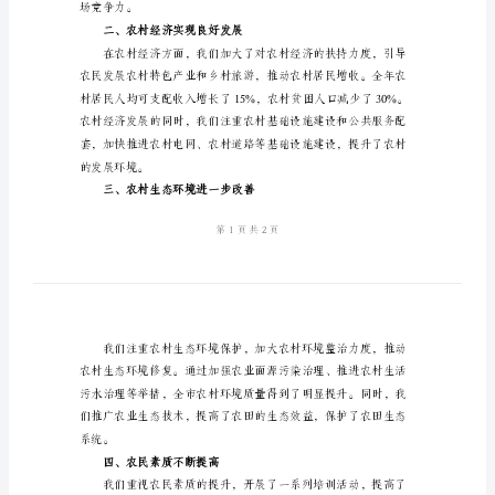
年
全
年
一、农业生产保持平稳增长
总
结
参
考
2024
年
市
场竞争力。