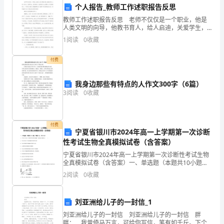
的
个人报告_教师工作述职报告反思
教师工作述职报告反思 老师不仅仅是一个职业，他是
关
人类文明的向导，他教书育人，给人启迪，关爱学生，
引领我们，他是我们人生道路上不可或缺的人。下面是
键
1
阅读
0
收藏
小编为大家整理的关于教师工作述职报告反思，如果喜
欢可以
一
付费
年。
我身边那些有特点的人作文300字（6篇）
在
3
阅读
0
收藏
这
付费
一
宁夏省银川市2024年高一上学期第一次诊断
性考试生物全真模拟试卷（含答案）
年
宁夏省银川市2024年高一上学期第一次诊断性考试生物
大的贡献。
里，
全真模拟试卷（含答案）一、单选题（本题共10小题，
每题3分，共30分）1、下列关于活动“观察多种多样的细
2
阅读
0
收藏
胞”的叙述正确的是（ ）A．可以在蚕豆
我
们
刘亚洲给儿子的一封信_1
以
刘亚洲给儿子的一封信 刘亚洲给儿子的一封信 胖
胖： 我曾倚马万言，可给你写信，笔有如千斤。下个