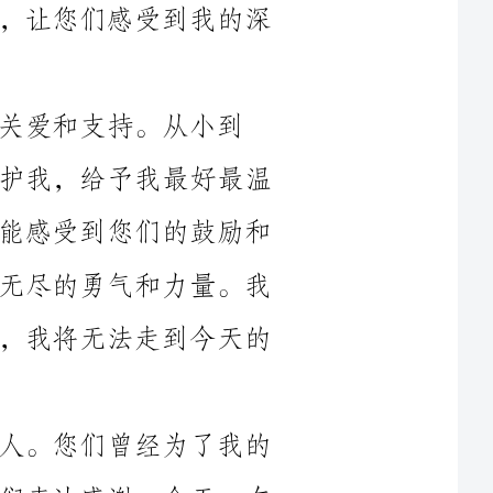
从小到
大，您们为了我付出了太多太多，用心呵护我，给予我最好最温
暖的爱。无论我遇到什么困难和挫折，都能感受到您们的鼓励和
支持，一直在我身后默默地支持我，给我无尽的勇气和力量。我
真的很感激您们，没有您们的关心和支持，我将无法走到今天的
爸爸妈妈，您们是我生命中最亲爱的人。您们曾经为了我的
成长付出了太多太多，但是我却很少向您们表达感谢。今天，在
谢！”谢谢您们对我的无私奉献和默默的付出，您们的辛勤劳动
抚养着我长大，您们的关爱使我变得坚强，您们的教诲让我懂得
了很多道理。您们是我生命中最重要的人，我将永远珍惜和感激