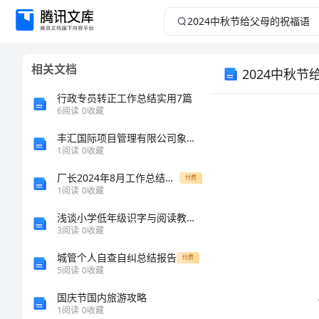
2024
中
相关文档
2024中秋
秋
行政专员转正工作总结实用7篇
节
6
阅读
0
收藏
给
丰汇国际项目管理有限公司象州分公司介绍企业发展分析报告
1
阅读
0
收藏
父
厂长2024年8月工作总结范文
付费
1
阅读
0
收藏
母
浅谈小学低年级识字与阅读教学的关系
3
阅读
0
收藏
的
城管个人自查自纠总结报告
付费
祝
5
阅读
0
收藏
深的
国庆节国内旅游攻略
福
1
阅读
0
收藏