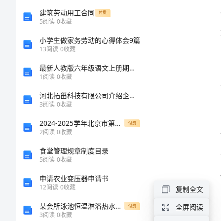
语
建筑劳动用工合同
付费
5
阅读
0
收藏
2024
小学生做家务劳动的心得体会9篇
中
13
阅读
0
收藏
秋
最新人教版六年级语文上册期中考试卷及答案【A4打印版】
1
阅读
0
收藏
节
河北拓甾科技有限公司介绍企业发展分析报告
位置。
给
3
阅读
0
收藏
父
2024-2025学年北京市第五中学高二数学期末统考试题含解析
付费
2
阅读
0
收藏
母
食堂管理规章制度目录
的
5
阅读
0
收藏
祝
申请农业变压器申请书
福
12
阅读
0
收藏
复制全文
语
某会所泳池恒温淋浴热水方案
全屏阅读
付费
3
阅读
0
收藏