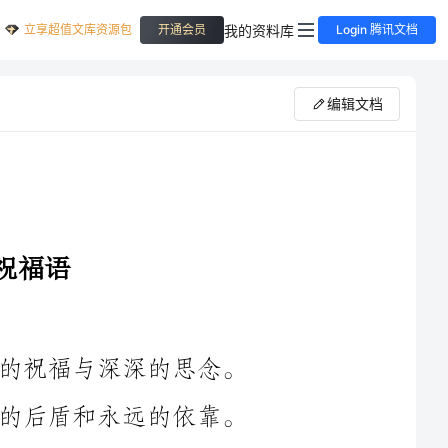
立享超值文库资源包
我的资料库
开通会员
Login 腾讯文档
编辑文档
在这个月圆之夜，我要给您送上真诚的祝福与深深的思念。
在远离家乡的日子里，您们一直是我坚强的后盾和永远的依靠。
愿我的祝福能带给您们满满的温暖和幸福，让您们感受到我的深