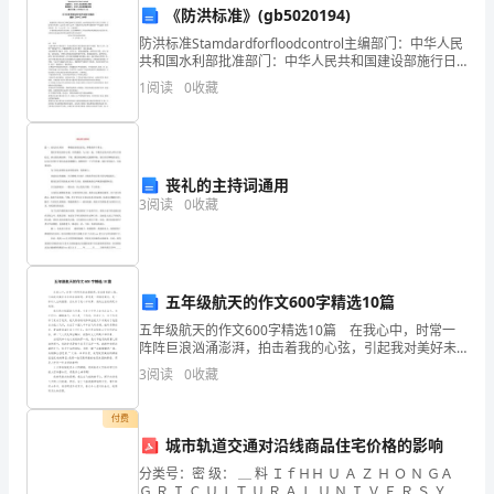
《防洪标准》(gb5020194)
美
防洪标准Stamdardforfloodcontrol主编部门：中华人民
好
共和国水利部批准部门：中华人民共和国建设部施行日
期：1995年1月 1日关于发布国家标准?防洪标准?的通知
1
阅读
0
收藏
建标［1994］
的
时
刻，
丧礼的主持词通用
3
阅读
0
收藏
代
表
全
五年级航天的作文600字精选10篇
五年级航天的作文600字精选10篇 在我心中，时常一
体
阵阵巨浪汹涌澎湃，拍击着我的心弦，引起我对美好未
来的丰富联想。梦想是一种情感寄托，是一种对人生的
员
3
阅读
0
收藏
憧憬，自从有了我心中的梦，我的生活变得更加美好。
工，
付费
城市轨道交通对沿线商品住宅价格的影响
向
分类号：密 级： ＿ 料 ＩｆＨＨ Ｕ Ａ Ｚ Ｈ Ｏ Ｎ ＧＡ
各
Ｇ Ｒ Ｉ Ｃ Ｕ ＬＴ Ｕ Ｒ Ａ Ｌ Ｕ Ｎ Ｉ Ｖ Ｅ Ｒ Ｓ Ｙ Ｉ