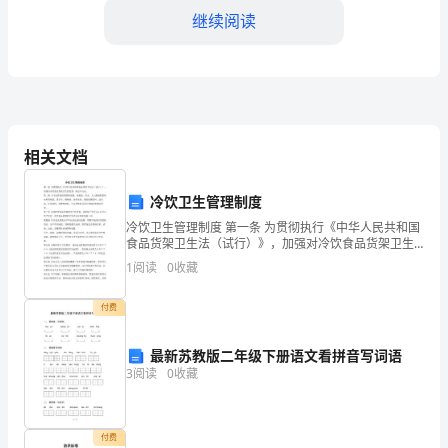
先
继续阅读
生
们：
大
家
相关文档
好！
冷饮卫生管理制度
我
冷饮卫生管理制度 第一条 为贯彻执行《中华人民共和国
谢大家！
食品货架卫生法（试行）》，加强对冷饮食品货架卫生
很
的监督，制定本方法。 第二条 本方法管理范围系指冰
1
阅读
0
收藏
棍、冰激凌、汽水、人工配制的果味水和果味露、果子
汁
荣
付费
幸
最新苏教版二年级下册语文看拼音写词语
在
3
阅读
0
收藏
这
个
付费