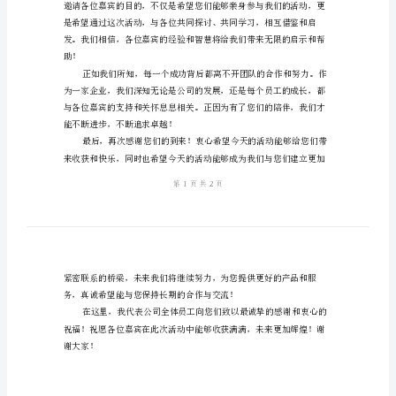
文
简
短
欢
迎
感荣幸！
的
致
辞
汇
意和用心！
总
范
文