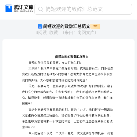
简
简短欢迎的致辞汇总范文
短
简短欢迎的致辞汇总范文
付费
欢
3
阅读
收藏
（
来自
：
尚阅文库
）
迎
的
致
辞
汇
总
范