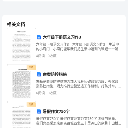
D、所有的行政许可均在全国范围内有效
案
2024
相关文档
国
六年级下册语文习作3
家
A、属于法无明文规定的情形，不以犯罪
六年级下册语文习作3 六年级下册语文习作3：生活中
的小窍门 小窍门能帮我们把生活中遇到的难题一一解
司
B、以盗窃罪论处
决，让我们做事不会再有烦恼。有一次小窍门就帮了我
4
阅读
0
收藏
个大忙，多亏它-“小窍门”帮我解决了难题。
C、以故意毁坏财物罪论处
法
付费
D、以操纵证券价格罪论处
考
命案防控措施
试
古基乡命案防控措施为加大我乡侦破命案力度，强化命
案防控措施，竭力推行全警追逃工作机制，打防并举，
（试
今年下六个月，我乡树立命案“可防、可控、可降”旳工作
6
阅读
0
收藏
理念，建立完善命案防控工作机制，认真组织开展命案
A、对乙受到的处罚决定，甲既不能申请复议，
防控
卷
B、甲可以对乙提起民事诉讼
付费
二）
暑假作文750字
暑假作文750字 暑假作文范文范文750字 明媚的早晨，
综
我们兴高采烈来到离县城西北三十里尧山的余脉丰山桥
陵，这就是唐睿宗李旦的陵墓。走进陵区，一条宽阔的