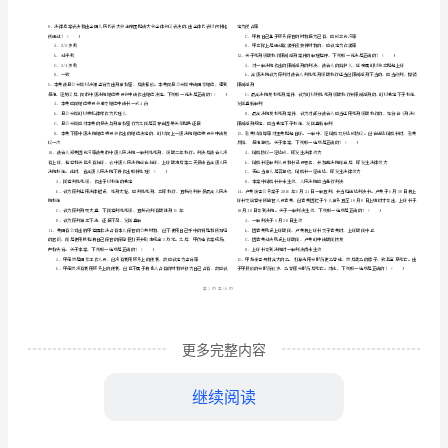
市
（
区）
综
姓名
考
准
证号
合
………
国家司法考试
试卷
）综合检测试卷
2024
（
二
C
密
……….………
检
…
考试须知
：
封
………………
测
1、考试时间：180分钟，本卷满分为150分。
…
线
………………
试
…
内
……..………
………
卷
不
………………
单选题
本大题共
题
每题
分
共
一、
（
50
，
1
，
50
…….
C
准
………………
答
…….
卷
更多完整内容
题
……………
附
继续阅读
答
证件