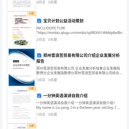
4
阅读
0
收藏
合
神道呈现在我们面前。神道两旁树立着雕琢精美的
检
付费
宝贝计划公益活动策划
测
INCLUDEPICTURE
"https://mmbiz.qlogo.cn/mmbiz/vjtf8IXth1WkMpBelBmE
试
2
阅读
0
收藏
卷
C
郑州雪浪签贸易有限公司介绍企业发展分析
例通过？（）
报告
卷
郑州雪浪签贸易有限公司 企业发展分析结果企业发展指
A、2/3多数
附
数得分企业发展指数得分郑州雪浪签贸易有限公司综合
得分说明：企业发展指数根据企业规模、企业创新、企
B、过半数
1
阅读
0
收藏
业风险、企业活力四个维度对企业发展情况进行评价。
答
该企
C、3/4多数
付费
案
一分钟英语演讲自我介绍
D、一致
考
一分钟英语演讲自我介绍 一分钟英语演讲自我介绍1
My name is Liu yang. I`m a thirteen-year-old boy. I`m
a student of Class F
试
1
阅读
0
收藏
须
付费