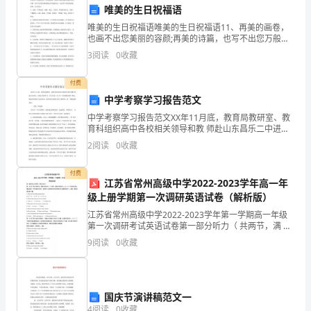
B、县公安局可以委托律师作为代理人
唯美的生日祝福语
知：
唯美的生日祝福语唯美的生日祝福语11、再美的画卷，
1、
也画不出您美丽的容颜;再美的诗篇，也写不出您万般的
慈爱;再华丽的语言，也诉不尽对您的祝愿。妈妈，生日
3
阅读
0
收藏
考
快乐!2、送你一个聚宝盆，英镑，美金，人民币，希望
议一次
试
付费
中学考察学习报告范文
时
也
有上诉，检察机关
中学考察学习报告范文XX年11月底，教育局教研室、教
育科组织高中各校相关领导和教 师赴山东昌乐二中进行
间：
考察学习，学习昌乐二中"271〃高效课堂教学 模式。我
2
阅读
0
收藏
也有幸参加了本次活动，现结合所见所听及自己的
180
A、同意判处死缓、作出予以核准的裁定
付费
分
江苏省常州高级中学2022-2023学年高一年
级上册学期第一次调研英语试卷（解析版）
院核准
钟，
江苏省常州高级中学2022-2023学年第一学期高一年级
第一次调研考试英语试卷第一部分听力（ 共两节，满 分
本
30分）第一节听下面5 段对话。每段对话后有一个小
9
阅读
0
收藏
D、认为原判事实不清，
题，从题中所给的A 、B 、C 三个选项
卷
管
11、某国有公司出纳甲意图非法占有本人保
满
管
的密码，而是使用铁棍将自己保
国庆节演讲稿范文一
分
4
阅读
0
收藏