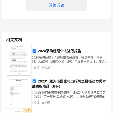
继续阅读
时
间。
说
短
的素质。领导艺术和领导方法方面。
相关文档
不
短，
2024采购经理个人述职报告
2024采购经理个人述职报告敬启者：各位领导、同事
自
们：大家好！我是XXX公司2024年度的采购经理，在过
去的一年中，我有幸领导并参与了公司采购工作的策划
己
4
阅读
0
收藏
与实施。在这个机会里，我向大家汇报一下我的工作情
有
2023年蛟河市国家电网招聘之机械动力类考
幸
试题库精品（B卷）
识、政策___弱势群体等等。
2023年蛟河市国家电网招聘之机械动力类考试题库精品
成
（B卷） 第一部分 单选题(50题) 1、按从动杆的端部结构
形式分，凸轮机构分为( )。A.尖顶式从动杆B.滚动式从动
为
1
阅读
0
收藏
杆C.平底式从动杆D
付费