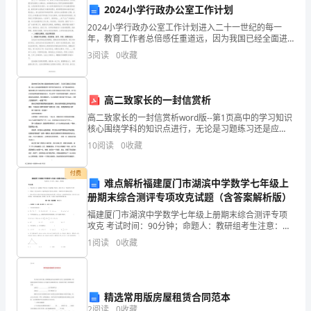
第
2024小学行政办公室工作计划
十
2024小学行政办公室工作计划进入二十一世纪的每一
年，教育工作者总倍感任重道远，因为我国已经全面进
期
入小康社会，加快推进社会主义现代化的新的发展阶
3
阅读
0
收藏
段，公民的素质品位提升，加入世贸后教育的应对工作
___
充满机遇
大
高二致家长的一封信赏析
学
高二致家长的一封信赏析word版--第1页高中的学习知识
核心围绕学科的知识点进行，无论是习题练习还是应
___
用，核心让学生最终掌握到每个章节单元的知识点。对
10
阅读
0
收藏
于高中教师来说，备课也要以各个学科的知识点为核心
来
市
付费
难点解析福建厦门市湖滨中学数学七年级上
公
册期末综合测评专项攻克试题（含答案解析版）
共
福建厦门市湖滨中学数学七年级上册期末综合测评专项
攻克 考试时间：90分钟；命题人：教研组考生注意：
管
1、本卷分第I卷（选择题）和第Ⅱ卷（非选择题）两部
1
阅读
0
收藏
分，满分100分，考试时间90分钟2、答卷前，考生务
理
高
精选常用版房屋租赁合同范本
2
阅读
0
收藏