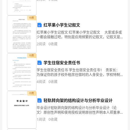
级
研
付费
修
红苹果小学生记叙文
班
红苹果小学生记叙文 红苹果小学生记叙文 大家或多或
少都会接触过吧，特别是应用频繁的记叙文，记叙文是
的
把一个事实、事件的发展过程原原本本地叙述出来，让
2
阅读
0
收藏
读者清楚了解到这个事实或事件的文章。那么什么样的
一
记
付费
员，
学生住宿安全责任书
学生住宿安全责任书 学生住宿安全责任书1 贵家长：
带
为保证你的孩子校外租房住宿时的人身安全，学校特制
定本责任书，请你及你的孩子认真阅读并按要求去
着
4
阅读
0
收藏
做： 一、校外租房住宿学生需由家长(监护人)陪伴照
领
付费
轻轨转向架的结构设计与分析毕业设计
导
毕业设计轻轨转向架的结构设计与分析毕业设计（论
的
文）原创性声明和使用授权说明原创性声明本人郑重承
诺：所呈交的毕业设计（论文），是我个人在指导教师
1
阅读
0
收藏
重
的指导下进行的研究工作及取得的成果。尽我所知，除
文中特别