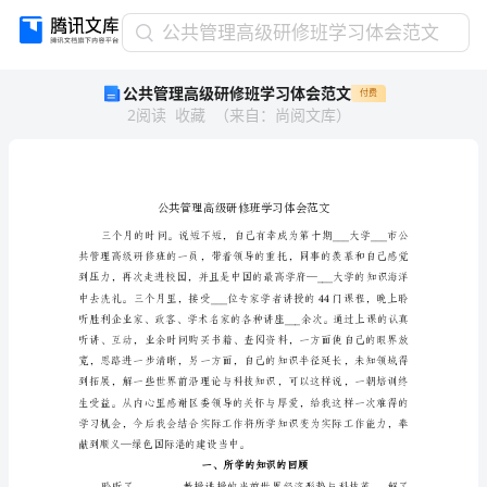
公
公共管理高级研修班学习体会范文
共
公共管理高级研修班学习体会范文
付费
管
2
阅读
收藏
（
来自
：
尚阅文库
）
理
高
级
研
修
班
学