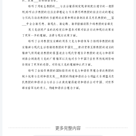
研
修
班
学
习
体
会
范
文
三
个
月
更多完整内容
的