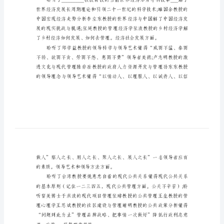
习
体
会
范
文
公
共
献到顺义—绿色国际港的建设当中。
管
理
高
级