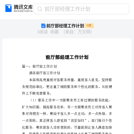
前
前厅部经理工作计划
厅
前厅部经理工作计划
付费
部
3
阅读
收藏
（
来自
：
万文网
）
经
理
工
作
计
划
篇一：前厅部工作计划
前