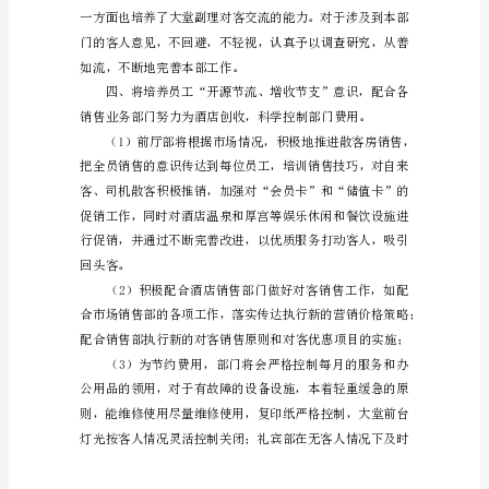
工
作
计
划
酒
店
前
厅
部
工
作
计
划