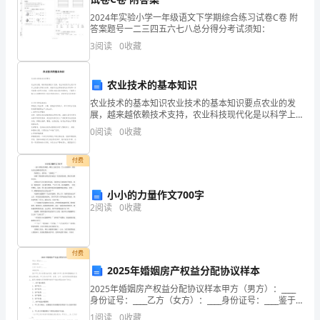
量，
2024年实验小学一年级语文下学期综合练习试卷C卷 附
重
答案题号一二三四五六七八总分得分考试须知：
3
阅读
0
收藏
视
客
农业技术的基本知识
人
农业技术的基本知识农业技术的基本知识要点农业的发
展，越来越依赖技术支持，农业科技现代化是以科学上
意
的重大突破为先导，来推动农业领域相关技术取得一系
0
阅读
0
收藏
列的重大发明与创造、实现技术体系的升级换代，下面
见，
是小
付费
坚
小小的力量作文700字
持
2
阅读
0
收藏
回头客。
服
务
付费
2025年婚姻房产权益分配协议样本
规
2025年婚姻房产权益分配协议样本甲方（男方）：____
范
身份证号：____乙方（女方）：____身份证号：____鉴于
甲乙双方自愿自由恋爱，根据《中华人民共和国婚姻
1
阅读
0
收藏