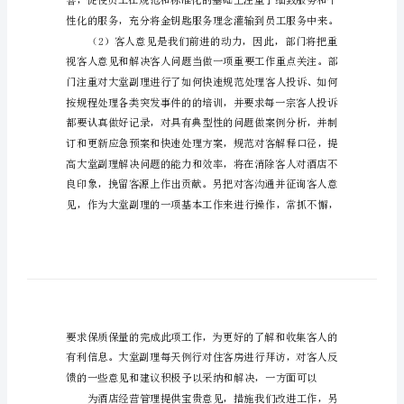
酒店前厅部工作计划
厅
部
经
理
件上不断完善服务。
工
作
计
划
篇
一：
前
厅
部