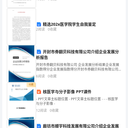
标
法》及相关法律法规，甲乙双方在平等、
准
化，
精选202x医学院学生自我鉴定
2
阅读
0
收藏
更
注
重
开封市券翻贝科技有限公司介绍企业发展分
析报告
了
开封市券翻贝科技有限公司 企业发展分析结果企业发展
指数得分企业发展指数得分开封市券翻贝科技有限公司
细
综合得分说明：企业发展指数根据企业规模、企业创
6
阅读
0
收藏
新、企业风险、企业活力四个维度对企业发展情况进行
致
评价。
付费
服
核医学与分子影像 PPT课件
- PPT文章主标题位置 - PPT文章主标题位置 - - - 核医学
务
与分子影像 -
12
阅读
0
收藏
和
个
廊坊市顺宇科技发展有限公司介绍企业发展