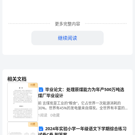
本
部
更多完整内容
将
继续阅读
高
度
重
视
相关文档
对
付费
毕业论文：处理原煤能力为年产500万吨选
客
煤厂毕业设计
服
前 言煤炭是工业的“粮食”，它占世界一次能源消耗的
30%。世界有45%的发电量来自煤炭。全世界有丰富的
煤炭资源，可采储量有1×1012 多，是储量最为丰富的矿
务
1
阅读
0
收藏
物燃料，可供利用200多年。在未来50年
质
如流，不断地完善本部工作。
付费
2024年实验小学一年级语文下学期综合练习
试卷C卷 附答案