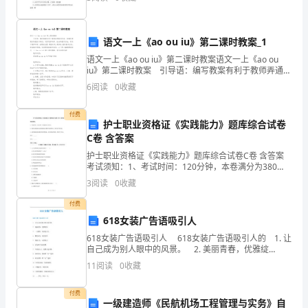
所帮助! 1.带式输送机火灾属于。 A.内因
一
个
语文一上《ao ou iu》第二课时教案_1
语文一上《ao ou iu》第二课时教案语文一上《ao ou
名
iu》第二课时教案 引导语：编写教案有利于教师弄通教
材内容，准确把握教材的重点与难点，进而选择科学、
叫
6
阅读
0
收藏
恰当的教学方法，有利于教师科学、合
后
付费
护士职业资格证《实践能力》题库综合试卷
羿
C卷 含答案
护士职业资格证《实践能力》题库综合试卷C卷 含答案
的
考试须知：1、考试时间：120分钟，本卷满分为380
分。 2、请首先按要求在试卷的指定位置填写您的姓名、
英
3
阅读
0
收藏
准考证号等信息。 3、请仔细阅读各种题目的回答
付费
雄，
618女装广告语吸引人
力
618女装广告语吸引人 618女装广告语吸引人的 1. 让
自己成为别人眼中的风景。 2. 美丽青春，优雅绽
大
放。 3. 一旦拥有，你就是女王。 4. 雅优时尚，异美
11
阅读
0
收藏
寻常。 5. 美丽人生，
无
付费
一级建造师《民航机场工程管理与实务》自