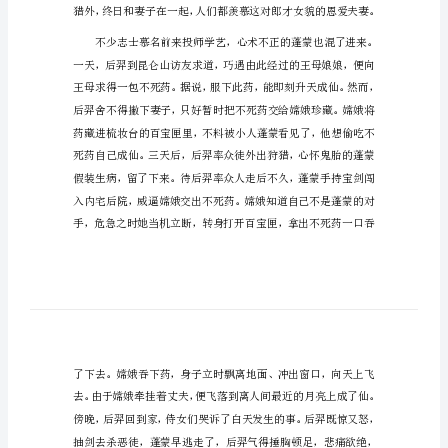
中秋节传说故事
事
中
嫦娥奔月
秋
版本一
节
有
什
么
传
说
故
事