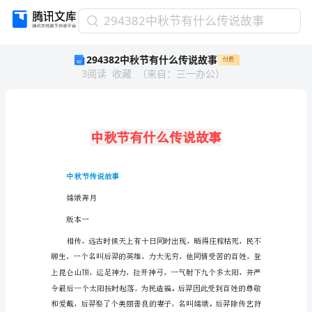
294382
294382中秋节有什么传说故事
中
294382中秋节有什么传说故事
付费
秋
3
阅读
收藏
（
来自
：
三一办公
）
节
有
什
么
传
说
故