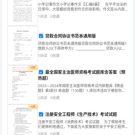
时
小学记事作文小学记事作文【汇编8篇】 在平平淡淡的
日常中，大家都经常看到作文的身影吧，作文是从内部
言语向外部言语的过渡，即从经过压缩的简要的、自己
出
1
阅读
0
收藏
能明白的语言，向开展的、具有规范语法结构的、能为
他
现，
贷款合同协议书范本通用版
晒
贷款合同协议书范本通用版贷款合同协议书范本通用版1
得
借款人(以下简称甲方)：___________________ 贷款人(以下
中秋节拜月的风俗在民间传开了。
简称乙方)：___________________
5
阅读
0
收藏
庄
稼
付费
版本二
最全国家主治医师资格考试题库含答案（预
热题）
枯
2023—2024年国家主治医师资格考试内部题库【精选
死，
题】第I部分 单选题（150题）1.清创术适应于哪些伤口
A: 超过12小时的切割伤B: 不超过8小时的切割伤C: 污染
2
阅读
0
收藏
民
挫伤严重，超过24小时伤口D
付费
不
注册安全工程师《生产技术》考试试题
聊
注册平安工程师《消费技术》考试试题 为了帮助考生
们更顺利地通过，下面是为大家搜索的关于平安工程师
生，
《消费技术》考试试题，欢迎参考学习，希望对大家有
3
阅读
0
收藏