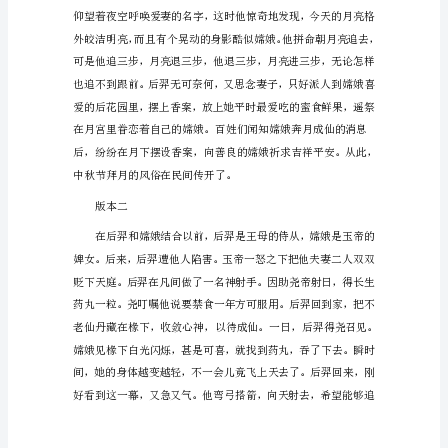
中
秋
节
传
说
故
事
嫦
娥
奔
月
版
本