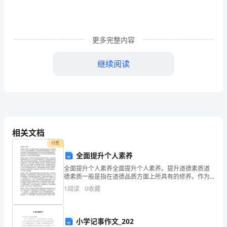
一
相
传，
更多完整内容
远
继续阅读
古
时
候
天
相关文档
付费
上
全面提升个人素养
有
全面提升个人素养全面提升个人素养。提升道德素质道
德素质一般是指在道德品质方面上所具有的修养。作为
十
一名石油企业炼制操作人员，必须要有高尚的职业道德
1
阅读
0
收藏
素质，作为企业员工要敬业爱岗，要有无私奉献的献身
日
精神，要
同
小学记事作文_202