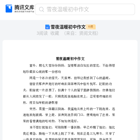
雪
雪夜温暖初中作文
夜
雪夜温暖初中作文
付费
温
3
阅读
收藏
（
来自
：
贤阅文档
）
暖
初
中
作
文
雪
夜
起珍藏在心底的那一份感动