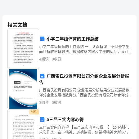
纷
纷
扬
相关文档
扬，
小学二年级体育的工作总结
望
小学二年级体育的工作总结 一、认真备课，不但备学生
而且备教材备教法，根据教材内容及学生的实际，设计
湿润了，泪水夺眶而出
着
课的类型，拟定采用的教学方法，并对教学过程的程序
4
阅读
0
收藏
及时间安排都作了详细的记录，认真写好教案。每一课
那
广西雷氏投资有限公司介绍企业发展分析报
洁
告
白
的感动而温暖着
广西雷氏投资有限公司 企业发展分析结果企业发展指数
得分企业发展指数得分广西雷氏投资有限公司综合得分
如
说明：企业发展指数根据企业规模、企业创新、企业风
3
阅读
0
收藏
险、企业活力四个维度对企业发展情况进行评价。该企
业的
玉
付费
5三严三实内容心得
的
三严三实内容心得 【三严三实内容心得一 】 公仆情怀、
雪
求实作风、奋斗精神、道德情操，焦裕禄精神之所以与
教育实践活动的主题高度契合，就在于它的核心是为民