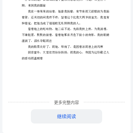
温
暖
初
中
作
熬，度日如年般的静默着
文
窗
外，
鹅
更多完整内容
毛
大
继续阅读
顾，来到我的面前
雪