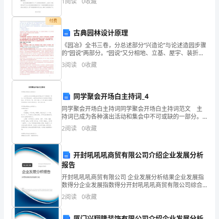
1
阅读
0
收藏
二字，实质是保持同人民群
花，
付费
不
古典园林设计原理
由
《园冶》全书三卷，分总述部分“兴造论”与论述造园步骤
的“园说”两部分。“园说”又分相地、立基、屋宇、装折、
得
门窗、墙垣、铺地、掇山、选石、借景等10个部分。卷
3
阅读
0
收藏
一含“兴造论”、“园说”以及相地、立基、屋宇
想
起
同学聚会开场白主持词_4
珍
同学聚会开场白主持词同学聚会开场白主持词范文 主
持词已成为各种演出活动和集会中不可或缺的一部分。
时代不断在进步，主持词在各种活动中起到的作用越来
藏
2
阅读
0
收藏
越大，是不是无从下笔、没有头绪？以下是小编为大家
整
在
开封吼吼吼商贸有限公司介绍企业发展分析
心
报告
底
开封吼吼吼商贸有限公司 企业发展分析结果企业发展指
数得分企业发展指数得分开封吼吼吼商贸有限公司综合
得分说明：企业发展指数根据企业规模、企业创新、企
的
2
阅读
0
收藏
业风险、企业活力四个维度对企业发展情况进行评价。
该企
那
厦门兴翔隆装饰有限公司介绍企业发展分析