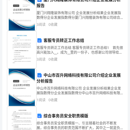
报告
一
厦门兴翔隆装饰有限公司 企业发展分析结果企业发展指
份
数得分企业发展指数得分厦门兴翔隆装饰有限公司综合
得分说明：企业发展指数根据企业规模、企业创新、企
3
阅读
0
收藏
感
业风险、企业活力四个维度对企业发展情况进行评价。
该企
动
客服专员转正工作总结
客服专员转正工作总结 客服专员转正工作总结1 首先很
高兴能加入__，成为__里的一份子，也感谢公司领导给予
同
我这样的一个平台。 x月__日，怀揣着新梦想、新起
3
阅读
0
收藏
点，我来到崭新的环境，加入全新的公司开始
是
中山市百升网络科技有限公司介绍企业发展
一
分析报告
个
中山市百升网络科技有限公司 企业发展分析结果企业发
展指数得分企业发展指数得分中山市百升网络科技有限
冰
公司综合得分说明：企业发展指数根据企业规模、企业
1
阅读
0
收藏
创新、企业风险、企业活力四个维度对企业发展情况进
冷
行评
综合事务员安全职责模版
的
综合事务员安全职责模版一、引言随着社会的不断发
雪
展，综合事务员的职责范围不断扩大，其中之一就是负