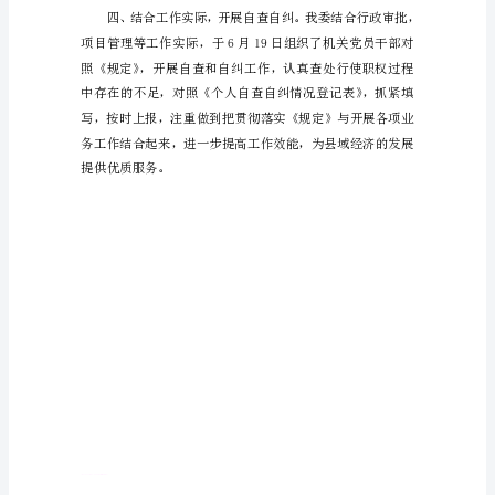
报
告
根
据
《中
央
纪
委
关
于
严
d
g
d
g
d
g
g
g
d
g
g
g
g
g
g
d
g
g
d
g
g
d
d
d
g
d
g
d
g
d
格
禁