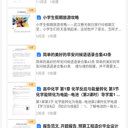
纪
11
阅读
1
收藏
委
付费
小学生假期旅游攻略
贯
小学生假期旅游攻略——武汉春天假日旅行社假期又
至，小学生们欢天喜地起来，这却愁坏了家长，怎样才
彻
能让孩子们的假期过得又充实又有意义呢？今天小二就
5
阅读
0
收藏
给各位烦恼的家长朋友提几个适合小学生旅游方面建
实
议，因为旅游
付费
施
简单的美好的早安问候语语录合集43条
d
g
d
g
d
g
g
g
d
g
g
g
g
g
g
d
g
g
d
g
g
d
d
d
g
d
g
d
g
d
《中
简单的美好的早安问候语语录合集43条 简单的美好的早
安问候语语录合集43条 魂与魂的取暖，并不需要太多
共
的言语，一句心灵的问候，已是最深的暖意；心与心的
5
阅读
0
收藏
悸动，并不需要太多的修饰，一抹温柔的牵挂，已是
中
付费
高中化学 第1章 化学反应与能量转化 第3节
央
化学能转化为电能--电池（第2课时）导学案1 鲁
科版选修4-鲁科版高二选修4化学学案
纪
第1章第3节 化学能转化为电能--电池第2课时化学电源
【学习目标】【知识与技能】：1、了解电池的一般分
委
类,2、了解常见的化学电源的种类及其原理，知道它们在
2
阅读
0
收藏
生产生活和国防中的应用 3、掌握几种典型化学电
关
付费
报告范文_开题报告_预算工程造价毕业设计