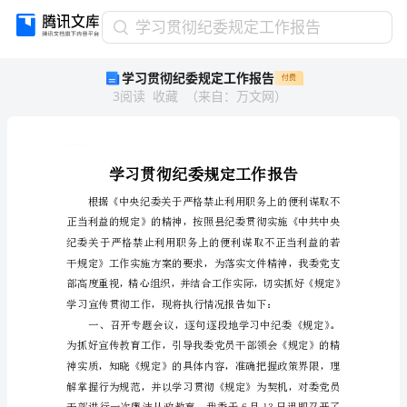
学
学习贯彻纪委规定工作报告
习
学习贯彻纪委规定工作报告
付费
贯
3
阅读
收藏
（
来自
：
万文网
）
彻
纪
委
规
g
g
g
d
d
d
d
d
d
d
d
d
d
d
g
g
d
d
定
工
作