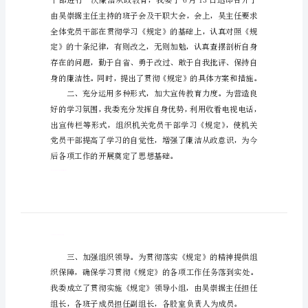
报
告
学
习
贯
彻
纪
委
规
定
工
作