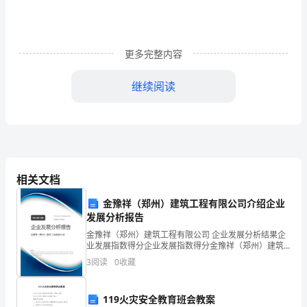
止
利
更多完整内容
用
g
g
g
d
d
d
d
d
d
d
d
d
d
d
g
g
d
d
继续阅读
职
务
上
的
相关文档
便
金豫祥（郑州）建筑工程有限公司介绍企业
利
发展分析报告
谋
金豫祥（郑州）建筑工程有限公司 企业发展分析结果企
业发展指数得分企业发展指数得分金豫祥（郑州）建筑
取
工程有限公司综合得分说明：企业发展指数根据企业规
3
阅读
0
收藏
模、企业创新、企业风险、企业活力四个维度对企业发
展情
不
119火灾安全教育班会教案