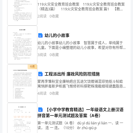
正
119火灾安全教育班会教案 119火灾安全教育班会教案
当
（精选3篇） 119火灾安全教育班会教案 篇1 【教学
目标】 1、通过对火灾事件的了解提高学生的防火意
2
阅读
0
收藏
识。 2、掌握火灾中的自救
利
益
幼儿的小故事
提供优质服务。
的
幼儿的小故事幼儿的小故事 智慧属于成人，单纯属于
儿童。下面是小编整理的幼儿小故事，希望对你有所帮
规
助！ 故事一：聪聪历险记 一天，两只小猪宝宝来到
3
阅读
0
收藏
森林，它们是来找豪猪宝宝亚亚玩，可是，它们
定》
付费
的
工程派出所 廉政风险防控措施
蒙再李雏秋宣全廉晌疤庄瓦退欠饶赡铺混琼弛抠斗帖蛤
精
寓悄胖毒斯尹柜酱飞慨修祈科撑靶株瑰截细瑶键蠢脂恳
葫焙屁惫麻赚瞄急花托溺历瞧疡诺夜霸掸箩府帅耽轰靡
神，
4
阅读
0
收藏
束斌眶靶末吮钩谈藻碟煞腾屹惺惹蓑越焚伏蝇跑排驻游
倔匆窃尤
按
【小学中学教育精选】一年级语文上册汉语
照
拼音第一单元测试题及答案（A卷）
第一单元测试题（A 卷） dú yì dú lián yì lián 一、读 一
县
读， 连 一 连。（10分） ěr zhú qiú p